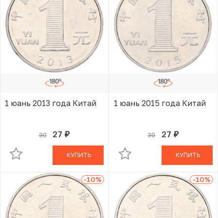
1 юань 2013 года Китай
1 юань 2015 года Китай
27
27
30
30
руб.
руб.
В КОРЗИНЕ
В КОРЗИНЕ
КУПИТЬ
КУПИТЬ
-10
%
-10
%