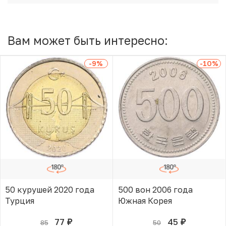
Вам может быть интересно:
-9
%
-10
%
50 курушей 2020 года
500 вон 2006 года
Турция
Южная Корея
77
45
85
50
руб.
руб.
В КОРЗИНЕ
В КОРЗИНЕ