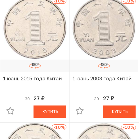
-10
%
-10
%
1 юань 2015 года Китай
1 юань 2003 года Китай
27
27
30
30
руб.
руб.
В КОРЗИНЕ
В КОРЗИНЕ
КУПИТЬ
КУПИТЬ
-10
%
-10
%