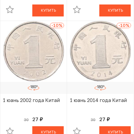
КУПИТЬ
КУПИТЬ
-10
%
-10
%
1 юань 2002 года Китай
1 юань 2014 года Китай
27
27
30
30
руб.
руб.
В КОРЗИНЕ
В КОРЗИНЕ
КУПИТЬ
КУПИТЬ