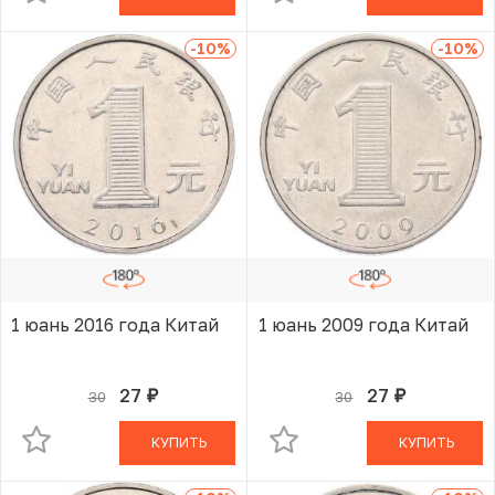
-10
%
-10
%
1 юань 2016 года Китай
1 юань 2009 года Китай
27
27
30
30
руб.
руб.
В КОРЗИНЕ
В КОРЗИНЕ
КУПИТЬ
КУПИТЬ