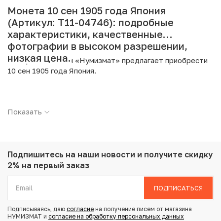
Монета 10 сен 1905 года Япония
(Артикул: T11-04746): подробные
характеристики, качественные
фотографии в высоком разрешении,
низкая цена.
Интернет магазин «Нумизмат» предлагает приобрести
10 сен 1905 года Япония.
Подробные характеристики товара:
Показать
Страна: Япония
Номинал: 10 сен
Год: 1905
Металл: Серебро
Проба: 800
Подпишитесь на наши новости
и получите скидку
Вес: 2.7 г
2% на первый заказ
Диаметр: 17.6 мм
Тираж: 34.182.194
ПОДПИСАТЬСЯ
Состояние: XF
Подписываясь, даю
согласие
на получение писем от магазина
НУМИЗМАТ и
согласие на обработку персональных данных