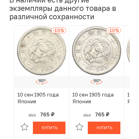
экземпляры данного товара в
различной сохранности
-10
%
-10
%
10 сен 1905 года
10 сен 1905 года
10 с
Япония
Япония
Япо
765
765
850
850
руб.
руб.
В КОРЗИНЕ
В КОРЗИНЕ
КУПИТЬ
КУПИТЬ