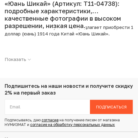
«Юань Шикай» (Артикул: T11-04738):
подробные характеристики,
качественные фотографии в высоком
разрешении, низкая цена.
Интернет магазин «Нумизмат» предлагает приобрести 1
доллар (юань) 1914 года Китай «Юань Шикай».
Подробные характеристики товара:
Показать
Страна: Китай
Номинал: 1 доллар (юань)
Год: 1914
Металл: Серебро
Проба: 900
Подпишитесь на наши новости
и получите скидку
Вес: 26.82 г
2% на первый заказ
Диаметр: 39 мм
Состояние: XF
ПОДПИСАТЬСЯ
Тематика: Выдающиеся личности
Подписываясь, даю
согласие
на получение писем от магазина
НУМИЗМАТ и
согласие на обработку персональных данных
Купить 1 доллар (юань) 1914 года Китай «Юань Шикай»
по привлекательной цене можно в нашем интернет-