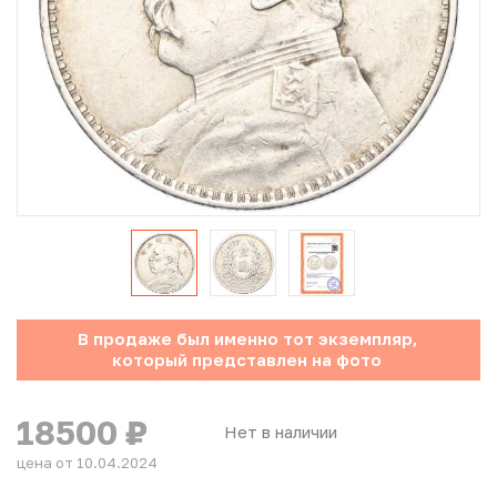
Юбилейные монеты Банка России (с 1999 года)
Памятные и инвестиционные монеты СССР и России
Иностранные монеты
Неофициальные выпуски монет (Unusual)
Античные и средневековые монеты
Наборы монет
В продаже был именно тот экземпляр,
Инвестиционные монеты
который представлен на фото
18500
₽
Нет в наличии
цена от 10.04.2024