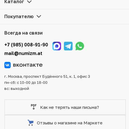
Каталог
магазине — Вам достаточно оформить заказ на сайте.
Все монеты, представленные в каталоге, находятся в
Покупателю
наличии на нашем складе.
Мы доставим Ваш заказ в любой регион России, кроме
Всегда на связи
того, возможен самовывоз товара из офиса магазина.
Для вашего удобства представлены несколько способов
+7 (985) 008-91-90
оплаты и доставки заказа. Все отправления надежно и
mail@numizm.at
тщательно упаковываются, что исключает возможность
повреждения во время доставки.
г. Москва, проспект Будённого 51, к. 1, офис 3
пн-сб: с 10-00 до 18-00
вс: выходной
Как не терять наши письма?
Отзывы о магазине на Маркете