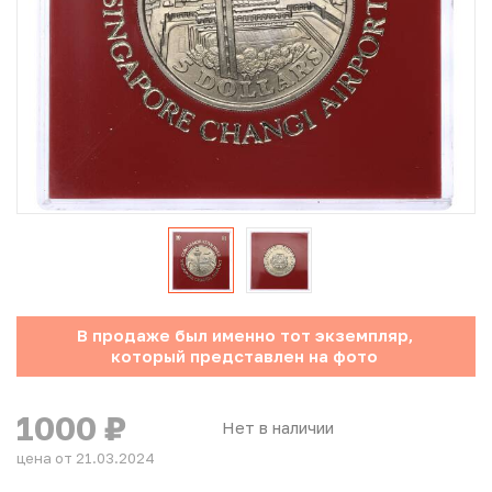
Юбилейные монеты Банка России (с 1999 года)
Памятные и инвестиционные монеты СССР и России
Иностранные монеты
Неофициальные выпуски монет (Unusual)
Античные и средневековые монеты
Наборы монет
В продаже был именно тот экземпляр,
Инвестиционные монеты
который представлен на фото
1000
₽
Нет в наличии
цена от 21.03.2024