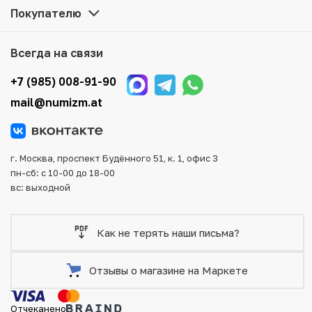
Все монеты, представленные в каталоге, находятся в
Покупателю
наличии на нашем складе.
Мы доставим Ваш заказ в любой регион России, кроме
Всегда на связи
того, возможен самовывоз товара из офиса магазина.
Для вашего удобства представлены несколько способов
+7 (985) 008-91-90
оплаты и доставки заказа. Все отправления надежно и
mail@numizm.at
тщательно упаковываются, что исключает возможность
повреждения во время доставки.
г. Москва, проспект Будённого 51, к. 1, офис 3
пн-сб: с 10-00 до 18-00
вс: выходной
Как не терять наши письма?
Отзывы о магазине на Маркете
Отчеканено