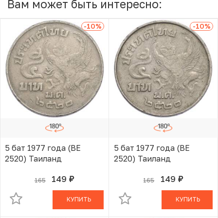
Вам может быть интересно:
-10
%
-10
%
5 бат 1977 года (BE
5 бат 1977 года (BE
2520) Таиланд
2520) Таиланд
149
149
165
165
руб.
руб.
В КОРЗИНЕ
В КОРЗИНЕ
КУПИТЬ
КУПИТЬ