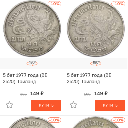
-10
%
-10
%
5 бат 1977 года (BE
5 бат 1977 года (BE
2520) Таиланд
2520) Таиланд
149
149
165
165
руб.
руб.
В КОРЗИНЕ
В КОРЗИНЕ
КУПИТЬ
КУПИТЬ
-10
%
-10
%