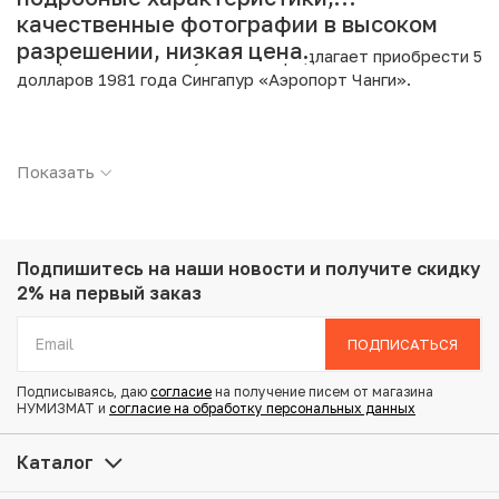
качественные фотографии в высоком
разрешении, низкая цена.
Интернет магазин «Нумизмат» предлагает приобрести 5
долларов 1981 года Сингапур «Аэропорт Чанги».
Подробные характеристики товара:
Показать
Страна: Сингапур
Номинал: 5 долларов
Год: 1981
Металл: Медно-никелевый сплав
Вес: 16.85 г
Подпишитесь на наши новости
и получите скидку
Диаметр: 33.5 мм
2% на первый заказ
Тираж: 220.000
Состояние: UNC
ПОДПИСАТЬСЯ
Монета в оригинальной квадратной капсуле
Подписываясь, даю
согласие
на получение писем от магазина
НУМИЗМАТ и
согласие на обработку персональных данных
Купить 5 долларов 1981 года Сингапур «Аэропорт Чанги»
по привлекательной цене можно в нашем интернет-
Каталог
магазине — Вам достаточно оформить заказ на сайте.