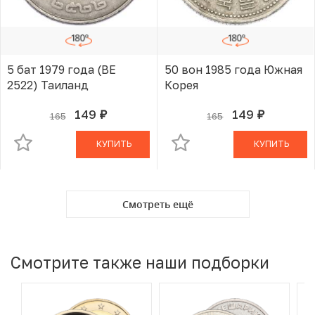
5 бат 1979 года (BE
50 вон 1985 года Южная
2522) Таиланд
Корея
149
149
165
165
руб.
руб.
В КОРЗИНЕ
В КОРЗИНЕ
КУПИТЬ
КУПИТЬ
Смотреть ещё
Смотрите также наши подборки