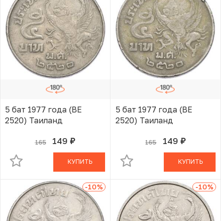
5 бат 1977 года (BE
5 бат 1977 года (BE
2520) Таиланд
2520) Таиланд
149
149
165
165
руб.
руб.
В КОРЗИНЕ
В КОРЗИНЕ
КУПИТЬ
КУПИТЬ
-10
%
-10
%