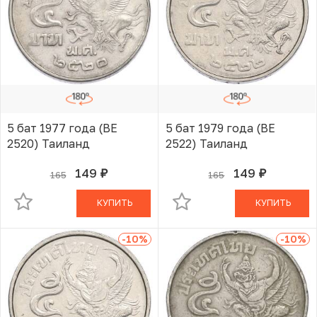
5 бат 1977 года (BE
5 бат 1979 года (BE
2520) Таиланд
2522) Таиланд
149
149
165
165
руб.
руб.
В КОРЗИНЕ
В КОРЗИНЕ
КУПИТЬ
КУПИТЬ
-10
%
-10
%