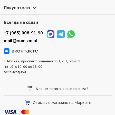
на сайте. Все монеты, представленные в каталоге,
Покупателю
находятся в наличии на нашем складе.
Мы доставим Ваш заказ в любой регион России, кроме
Всегда на связи
того, возможен самовывоз товара из офиса магазина.
Для вашего удобства представлены несколько способов
+7 (985) 008-91-90
оплаты и доставки заказа. Все отправления надежно и
mail@numizm.at
тщательно упаковываются, что исключает возможность
повреждения во время доставки.
г. Москва, проспект Будённого 51, к. 1, офис 3
пн-сб: с 10-00 до 18-00
вс: выходной
Как не терять наши письма?
Отзывы о магазине на Маркете