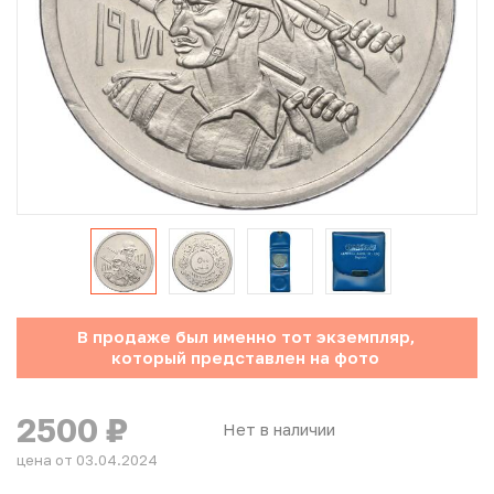
Юбилейные монеты Банка России (с 1999 года)
Памятные и инвестиционные монеты СССР и России
Иностранные монеты
Неофициальные выпуски монет (Unusual)
Античные и средневековые монеты
Наборы монет
В продаже был именно тот экземпляр,
Инвестиционные монеты
который представлен на фото
2500
₽
Нет в наличии
цена от 03.04.2024