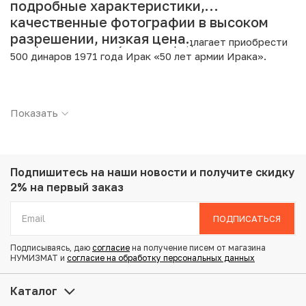
подробные характеристики,
качественные фотографии в высоком
разрешении, низкая цена.
Интернет магазин «Нумизмат» предлагает приобрести
500 динаров 1971 года Ирак «50 лет армии Ирака».
Подробные характеристики товара:
Показать
Страна: Ирак
Номинал: 500 динаров
Год: 1971
Металл: Никель
Вес: 22.9 г
Подпишитесь на наши новости
и получите скидку
Диаметр: 36.3 мм
2% на первый заказ
Тираж: 100.000
Состояние: UNC
ПОДПИСАТЬСЯ
Монета в оригинальной упаковке
Подписываясь, даю
согласие
на получение писем от магазина
НУМИЗМАТ и
согласие на обработку персональных данных
Купить 500 динаров 1971 года Ирак «50 лет армии
Ирака» по привлекательной цене можно в нашем
Каталог
интернет-магазине — Вам достаточно оформить заказ