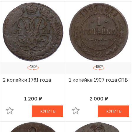
2 копейки 1761 года
1 копейка 1907 года СПБ
1 200
2 000
руб.
руб.
В КОРЗИНЕ
В КОРЗИНЕ
КУПИТЬ
КУПИТЬ