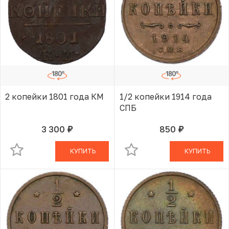
2 копейки 1801 года КМ
1/2 копейки 1914 года
СПБ
3 300
850
руб.
руб.
В КОРЗИНЕ
В КОРЗИНЕ
КУПИТЬ
КУПИТЬ