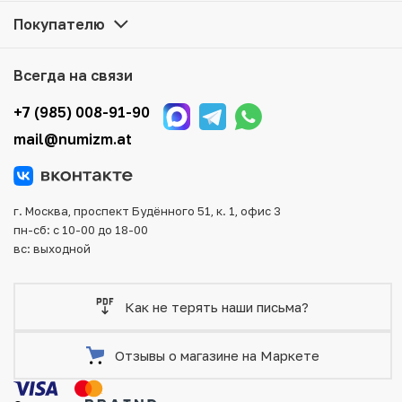
в каталоге, находятся в наличии на нашем складе.
Покупателю
Мы доставим Ваш заказ в любой регион России, кроме
того, возможен самовывоз товара из офиса магазина.
Всегда на связи
Для вашего удобства представлены несколько способов
оплаты и доставки заказа. Все отправления надежно и
+7 (985) 008-91-90
тщательно упаковываются, что исключает возможность
mail@numizm.at
повреждения во время доставки.
г. Москва, проспект Будённого 51, к. 1, офис 3
пн-сб: с 10-00 до 18-00
вс: выходной
Как не терять наши письма?
Отзывы о магазине на Маркете