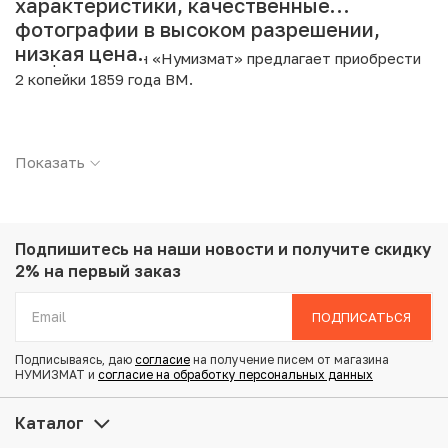
характеристики, качественные
фотографии в высоком разрешении,
низкая цена.
Интернет магазин «Нумизмат» предлагает приобрести
2 копейки 1859 года ВМ.
Подробные характеристики товара:
Показать
Страна: Российская Империя
Номинал: 2 копейки
Год: 1859
Буквы: ВМ
Металл: Медь
Подпишитесь на наши новости
и получите скидку
Вес: 9.77 г
2% на первый заказ
Диаметр: 28.3 мм
Тираж: 1.595.340
ПОДПИСАТЬСЯ
Состояние: VF
Подписываясь, даю
согласие
на получение писем от магазина
НУМИЗМАТ и
согласие на обработку персональных данных
Купить 2 копейки 1859 года ВМ по привлекательной цене
можно в нашем интернет-магазине — Вам достаточно
Каталог
оформить заказ на сайте. Все монеты, представленные