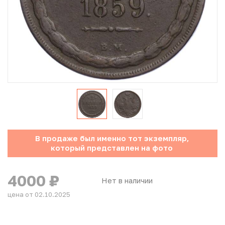
Юбилейные монеты Банка России (с 1999 года)
Памятные и инвестиционные монеты СССР и России
Иностранные монеты
Неофициальные выпуски монет (Unusual)
Античные и средневековые монеты
Наборы монет
В продаже был именно тот экземпляр,
который представлен на фото
Инвестиционные монеты
4000
₽
Нет в наличии
цена от 02.10.2025