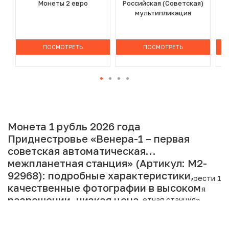
Монеты 2 евро
Российская (Советская)
мультипликация
ПОСМОТРЕТЬ
ПОСМОТРЕТЬ
Монета 1 рубль 2026 года
Приднестровье «Венера-1 – первая
советская автоматическая
межпланетная станция» (Артикул: M2-
92968): подробные характеристики,
Интернет магазин «Нумизмат» предлагает приобрести 1
качественные фотографии в высоком
рубль 2026 года Приднестровье «Венера-1 – первая
разрешении, низкая цена.
советская автоматическая межпланетная станция».
Подробные характеристики товара: