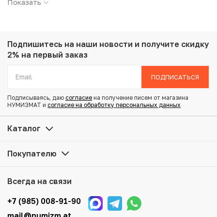
Показать
Страна: Приднестровье
Номинал: 1 рубль
Год: 2026
Металл: Сталь с никелевым покрытием
Подпишитесь на наши новости
и получите скидку
Вес: 4.65 г
2% на первый заказ
Диаметр: 22 мм
Тираж: 15.000
ПОДПИСАТЬСЯ
Состояние: UNC
Тематика: Космос
Подписываясь, даю
согласие
на получение писем от магазина
НУМИЗМАТ и
согласие на обработку персональных данных
Купить 1 рубль 2026 года Приднестровье «Венера-1 –
Каталог
первая советская автоматическая межпланетная
станция» по привлекательной цене можно в нашем
Покупателю
интернет-магазине — Вам достаточно оформить заказ
на сайте. Все монеты, представленные в каталоге,
находятся в наличии на нашем складе.
Всегда на связи
Мы доставим Ваш заказ в любой регион России, кроме
+7 (985) 008-91-90
того, возможен самовывоз товара из офиса магазина.
mail@numizm.at
Для вашего удобства представлены несколько способов