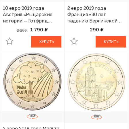
10 евро 2019 года
2 евро 2019 года
Австрия «Рыцарские
Франция «30 лет
истории — Готфрид
падению Берлинской
Бульонский»
стены»
1 790
290
2 200
руб.
руб.
В КОРЗИНЕ
В КОРЗИНЕ
КУПИТЬ
КУПИТЬ
2 евро 2019 года Мальта