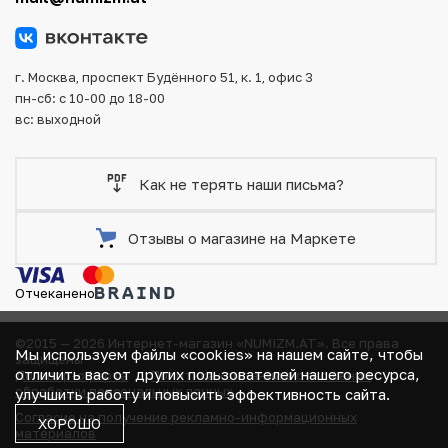
оплаты и доставки заказа. Все отправления надежно и
тщательно упаковываются, что исключает возможность
повреждения во время доставки.
г. Москва, проспект Будённого 51, к. 1, офис 3
пн-сб: с 10-00 до 18-00
вс: выходной
Как не терять наши письма?
Отзывы о магазине на Маркете
Отчеканено
©2015 — 2026 Интернет-магазин «NUMIZM.AT».
Все права
Мы используем файлы «cookies» на нашем сайте, чтобы
защищены
отличить вас от других пользователей нашего ресурса,
Договор-оферта
Политика компании в отношении
обработки персональных данных
улучшить работу и повысить эффективность сайта.
Согласие на получение рекламно-информационных
ХОРОШО
материалов