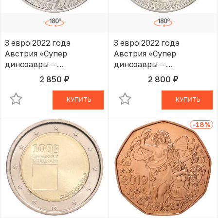
3 евро 2022 года
3 евро 2022 года
Австрия «Супер
Австрия «Супер
динозавры —
динозавры —
Микрораптор»
Пахицефалозавр»
2 850
2 800
руб.
руб.
В КОРЗИНЕ
В КОРЗИНЕ
КУПИТЬ
КУПИТЬ
-18
%