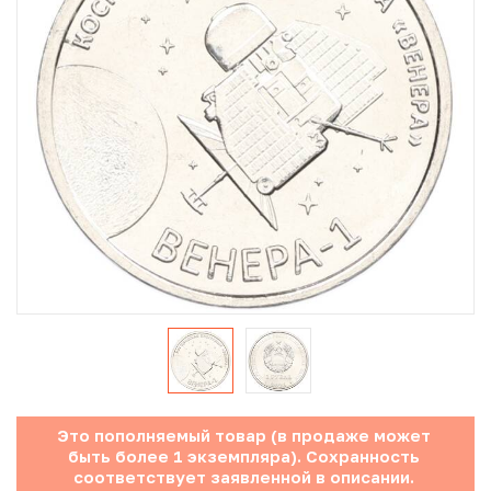
Юбилейные монеты Банка России (с 1999 года)
Памятные и инвестиционные монеты СССР и России
Иностранные монеты
Неофициальные выпуски монет (Unusual)
Античные и средневековые монеты
Наборы монет
Инвестиционные монеты
Это пополняемый товар (в продаже может
быть более 1 экземпляра). Сохранность
соответствует заявленной в описании.