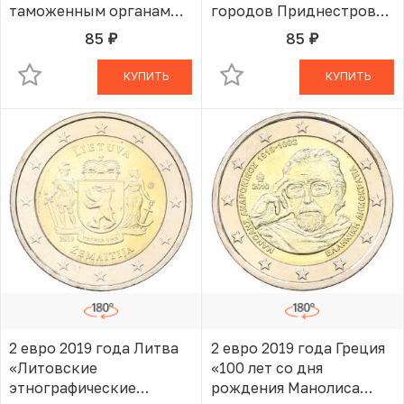
таможенным органам
городов Приднестровья
ПМР»
— Бендеры»
85
85
руб.
руб.
В КОРЗИНЕ
В КОРЗИНЕ
КУПИТЬ
КУПИТЬ
2 евро 2019 года Литва
2 евро 2019 года Греция
«Литовские
«100 лет со дня
этнографические
рождения Манолиса