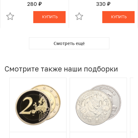
регионы — Жемайтия»
Андроникоса»
280
330
руб.
руб.
В КОРЗИНЕ
В КОРЗИНЕ
КУПИТЬ
КУПИТЬ
Смотреть ещё
Смотрите также наши подборки