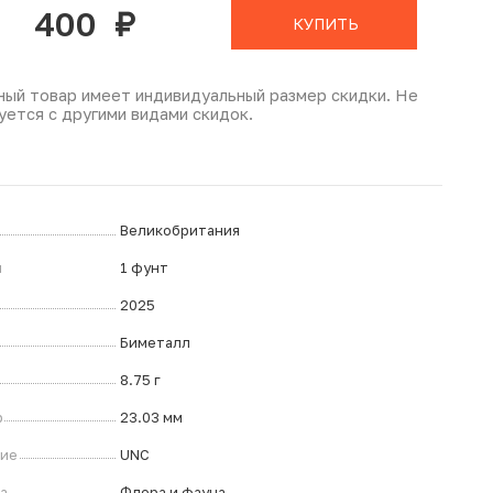
400
руб.
КУПИТЬ
ный товар имеет индивидуальный размер скидки. Не
уется с другими видами скидок.
Великобритания
л
1 фунт
2025
Биметалл
8.75 г
р
23.03 мм
ние
UNC
а
Флора и фауна