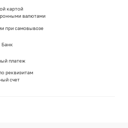
ой картой
тронными валютами
и при самовывозе
 Банк
ый платеж
по реквизитам
ный счет