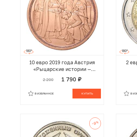
10 евро 2019 года Австрия
2 ев
«Рыцарские истории —
Готфрид Бульонский»
Б
1 790
2 200
руб.
В КОРЗИНЕ
В ИЗБРАННОЕ
КУПИТЬ
В И
%
-9