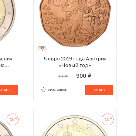
вения
5 евро 2019 года Австрия
ию
«Новый год»
итета»
900
1 100
руб.
 КОРЗИНЕ
В КОРЗИНЕ
КУПИТЬ
В ИЗБРАННОЕ
КУПИТЬ
%
%
-10
-10