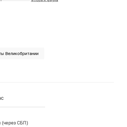
ты Великобритании
ас
 (через СБП)