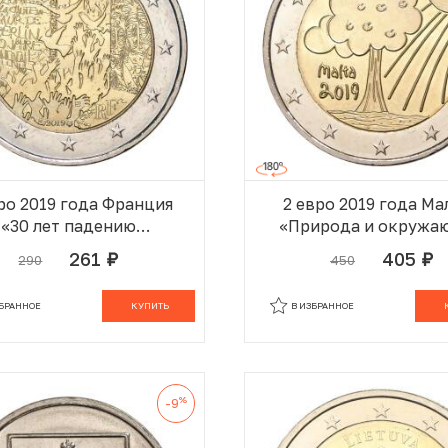
ро 2019 года Франция
2 евро 2019 года Ма
«30 лет падению
«Природа и окружа
ерлинской стены»
среда»
261
405
290
450
руб.
руб.
В КОРЗИНЕ
В
ЗБРАННОЕ
КУПИТЬ
В ИЗБРАННОЕ
%
-9