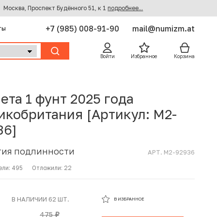
Москва, Проспект Будённого 51, к 1
подробнее...
+7 (985) 008-91-90
mail@numizm.at
ты
Войти
Избранное
Корзина
ета 1 фунт 2025 года
икобритания [Артикул: M2-
36]
ТИЯ ПОДЛИННОСТИ
АРТ. M2-92936
ели:
495
Отложили:
22
В ИЗБРАННОМ
В НАЛИЧИИ 62 ШТ.
В ИЗБРАННОЕ
В КОРЗИНЕ
475
руб.