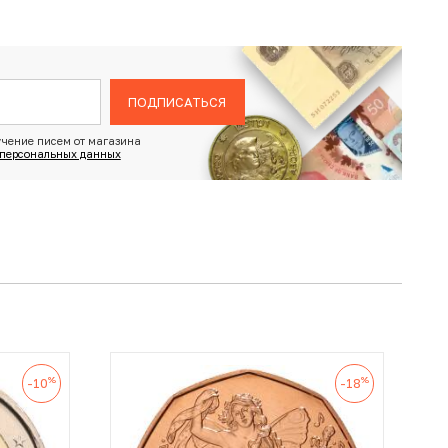
ПОДПИСАТЬСЯ
чение писем от магазина
 персональных данных
%
%
-10
-18