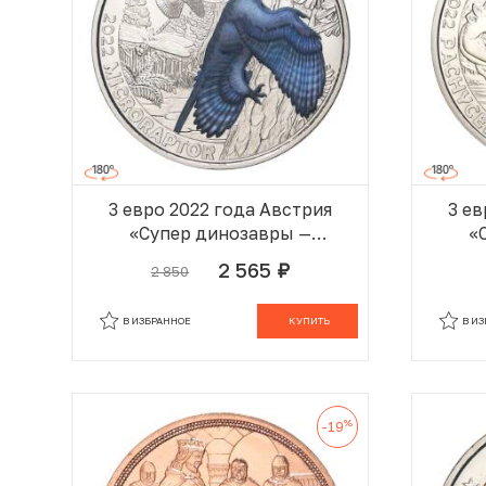
3 евро 2022 года Австрия
3 ев
«Супер динозавры —
«
Микрораптор»
2 565
2 850
руб.
В КОРЗИНЕ
В ИЗБРАННОЕ
КУПИТЬ
В И
%
-19