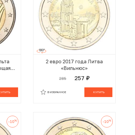
льта
2 евро 2017 года Литва
ющая
«Вильнюс»
257
285
руб.
 КОРЗИНЕ
В КОРЗИНЕ
КУПИТЬ
В ИЗБРАННОЕ
КУПИТЬ
%
%
-10
-10