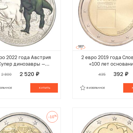
ро 2022 года Австрия
2 евро 2019 года Сло
Супер динозавры —
«100 лет основан
Пахицефалозавр»
Люблянского универс
2 520
392
2 800
435
руб.
руб.
В КОРЗИНЕ
В
ЗБРАННОЕ
КУПИТЬ
В ИЗБРАННОЕ
%
-10