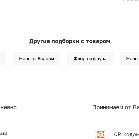
Другие подборки с товаром
Монеты Европы
Флора и фауна
Моне
дневно
Принимаем от В
сии
QR-кодом