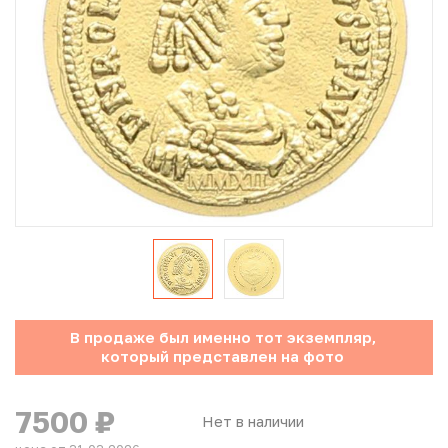
Юбилейные монеты Банка России (с 1999 года)
Памятные и инвестиционные монеты СССР и России
Иностранные монеты
Неофициальные выпуски монет (Unusual)
Античные и средневековые монеты
Наборы монет
Инвестиционные монеты
В продаже был именно тот экземпляр,
который представлен на фото
7500
₽
Нет в наличии