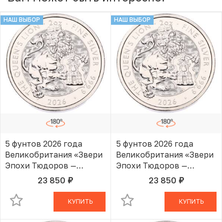
НАШ ВЫБОР
НАШ ВЫБОР
5 фунтов 2026 года
5 фунтов 2026 года
Великобритания «Звери
Великобритания «Звери
Эпохи Тюдоров —
Эпохи Тюдоров —
Королевский Лев»
Королевский Лев»
23 850
23 850
руб.
руб.
В КОРЗИНЕ
В КОРЗИНЕ
КУПИТЬ
КУПИТЬ