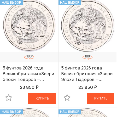
НАШ ВЫБОР
НАШ ВЫБОР
5 фунтов 2026 года
5 фунтов 2026 года
Великобритания «Звери
Великобритания «Звери
Эпохи Тюдоров —
Эпохи Тюдоров —
Королевский Лев»
Королевский Лев»
23 850
23 850
руб.
руб.
В КОРЗИНЕ
В КОРЗИНЕ
КУПИТЬ
КУПИТЬ
НАШ ВЫБОР
НАШ ВЫБОР