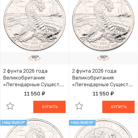
2 фунта 2026 года
2 фунта 2026 года
Великобритания
Великобритания
«Легендарные Существа
«Легендарные Существа
— Лох-Несское
— Лох-Несское
11 550
11 550
руб.
руб.
В КОРЗИНЕ
В КОРЗИНЕ
чудовище»
чудовище»
КУПИТЬ
КУПИТЬ
НАШ ВЫБОР
НАШ ВЫБОР