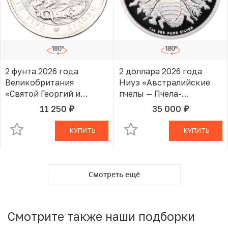
2 фунта 2026 года
2 доллара 2026 года
Великобритания
Ниуэ «Австралийские
«Святой Георгий и
пчелы — Пчела-
Дракон»
листорез»
11 250
35 000
руб.
руб.
В КОРЗИНЕ
В КОРЗИНЕ
КУПИТЬ
КУПИТЬ
Смотреть ещё
Смотрите также наши подборки