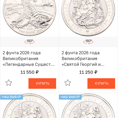
2 фунта 2026 года
2 фунта 2026 года
Великобритания
Великобритания
«Легендарные Существа
«Святой Георгий и
— Лох-Несское
Дракон»
11 550
11 250
руб.
руб.
В КОРЗИНЕ
В КОРЗИНЕ
чудовище»
КУПИТЬ
КУПИТЬ
НАШ ВЫБОР
НАШ ВЫБОР