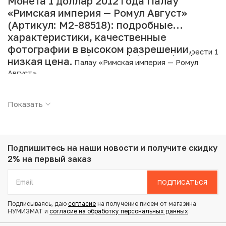
Монета 1 доллар 2012 года Палау
«Римская империя — Ромул Август»
(Артикул: M2-88518): подробные
характеристики, качественные
фотографии в высоком разрешении,
Интернет магазин «Нумизмат» предлагает приобрести 1
низкая цена.
доллар 2012 года Палау «Римская империя — Ромул
Август».
Подробные характеристики товара:
Показать
Страна: Палау
Номинал: 1 доллар
Год: 2012
Металл: Золото
Подпишитесь на наши новости
и получите скидку
Проба: 999
2% на первый заказ
Вес: 0.48 г
Диаметр: 11.8 мм
ПОДПИСАТЬСЯ
Тираж: 15.000
Состояние: UNC
Подписываясь, даю
согласие
на получение писем от магазина
Тематика: Выдающиеся личности
НУМИЗМАТ и
согласие на обработку персональных данных