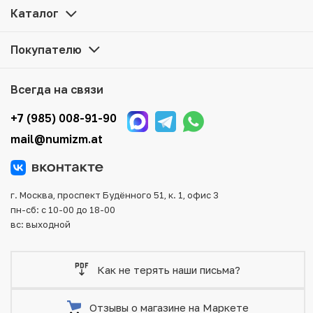
Каталог
Купить 1 доллар 2012 года Палау «Римская империя —
Ромул Август» по привлекательной цене можно в нашем
Покупателю
интернет-магазине — Вам достаточно оформить заказ
на сайте. Все монеты, представленные в каталоге,
находятся в наличии на нашем складе.
Всегда на связи
Мы доставим Ваш заказ в любой регион России, кроме
+7 (985) 008-91-90
того, возможен самовывоз товара из офиса магазина.
mail@numizm.at
Для вашего удобства представлены несколько способов
оплаты и доставки заказа. Все отправления надежно и
тщательно упаковываются, что исключает возможность
повреждения во время доставки.
г. Москва, проспект Будённого 51, к. 1, офис 3
пн-сб: с 10-00 до 18-00
вс: выходной
Как не терять наши письма?
Отзывы о магазине на Маркете