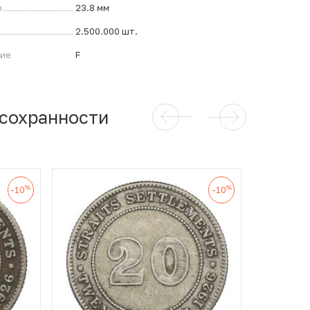
р
23.8 мм
2.500.000 шт.
ние
F
 сохранности
%
%
-10
-10