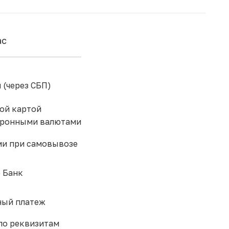
ас
 (через СБП)
ой картой
тронными валютами
и при самовывозе
 Банк
ый платеж
по реквизитам