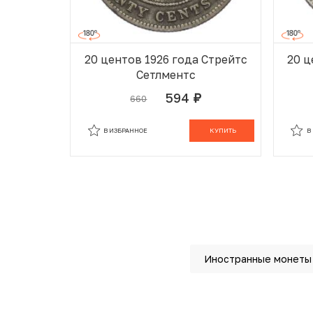
20 центов 1926 года Стрейтс
20 ц
Сетлментс
594
660
руб.
В ИЗБРАННОМ
В КОРЗИНЕ
В
В ИЗБРАННОЕ
КУПИТЬ
В
Иностранные монеты