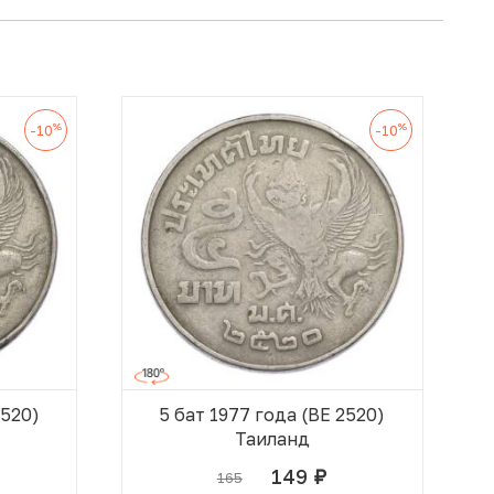
%
%
-10
-10
2520)
5 бат 1977 года (BE 2520)
Таиланд
149
165
руб.
 КОРЗИНЕ
В КОРЗИНЕ