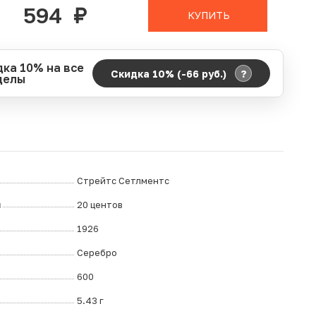
594
руб.
КУПИТЬ
дка 10% на все
?
Скидка 10% (-66
руб.
)
делы
д действия акции:
о:
06.08.2026 00:00
ание:
07.08.2026 23:59
ремя до окончания:
1
ч.
Стрейтс Сетлментс
л
20 центов
1926
Серебро
600
5.43 г