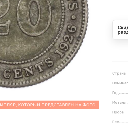
Ски
раз
Перио
Начал
Оконч
В
2
Страна
Номина
Год
Металл
ЕМПЛЯР, КОТОРЫЙ ПРЕДСТАВЛЕН НА ФОТО
Проба
Вес