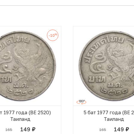
%
-10
т 1977 года (BE 2520)
5 бат 1977 года (BE 
Таиланд
Таиланд
149
149
165
165
руб.
руб.
В КОРЗИНЕ
В