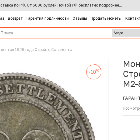
ставка по РФ. От 5000 рублей Почтой РФ бесплатно
подробнее...
каз
Возврат
Гарантия подлинности
Отзывы
Продать монеты
Контак
 центов 1926 года Стрейтс Сетлментс
Мон
%
-10
%
%
Стр
-10
-10
M2-
ГАРАН
Посмотр