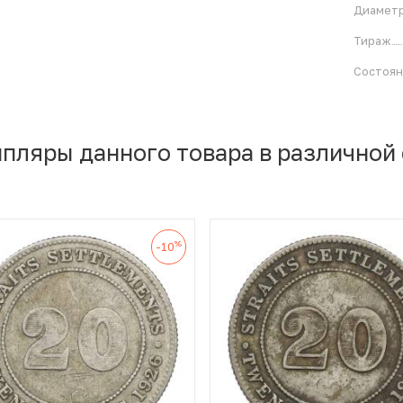
Диамет
Тираж
Состоя
мпляры данного товара в различной
%
-10