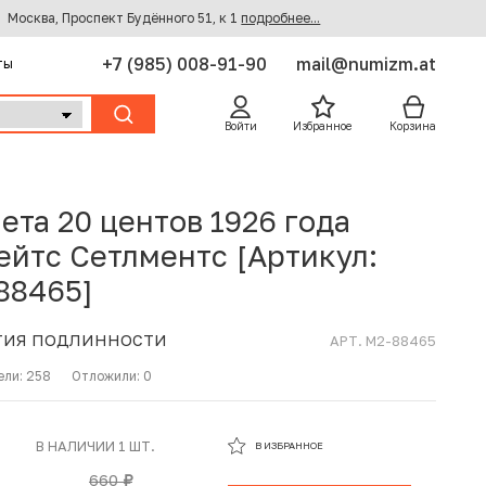
Москва, Проспект Будённого 51, к 1
подробнее...
+7 (985) 008-91-90
mail@numizm.at
ты
Войти
Избранное
Корзина
ета 20 центов 1926 года
ейтс Сетлментс [Артикул:
88465]
ТИЯ ПОДЛИННОСТИ
АРТ. M2-88465
ели:
258
Отложили:
0
В ИЗБРАННОМ
В НАЛИЧИИ 1 ШТ.
В ИЗБРАННОЕ
В КОРЗИНЕ
660
руб.