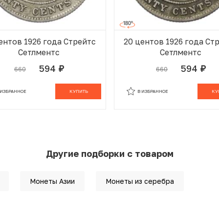
ентов 1926 года Стрейтс
20 центов 1926 года Ст
Сетлментс
Сетлментс
594
594
660
660
руб.
руб.
 ИЗБРАННОМ
В КОРЗИНЕ
В ИЗБРАННОМ
В К
 ИЗБРАННОЕ
КУПИТЬ
В ИЗБРАННОЕ
КУ
Другие подборки с товаром
Монеты Азии
Монеты из серебра