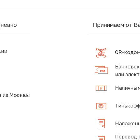
дневно
Принимаем от В
сии
QR-кодом
Банковск
или элек
Наличным
 из Москвы
Тинькофф
Наложенн
Перевод 