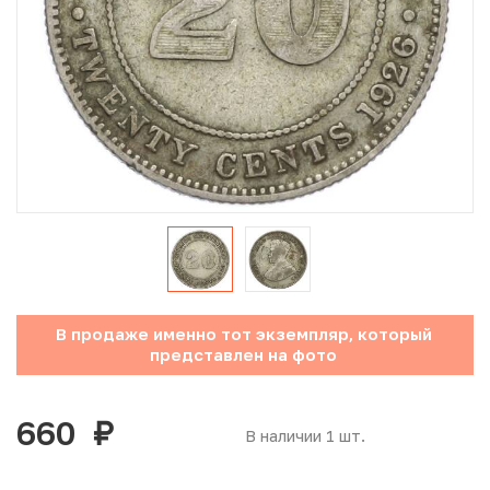
Юбилейные монеты Банка России (с 1999 года)
Памятные и инвестиционные монеты СССР и России
Иностранные монеты
Неофициальные выпуски монет (Unusual)
Античные и средневековые монеты
Наборы монет
В продаже именно тот экземпляр, который
Инвестиционные монеты
представлен на фото
660
руб.
В наличии 1 шт.