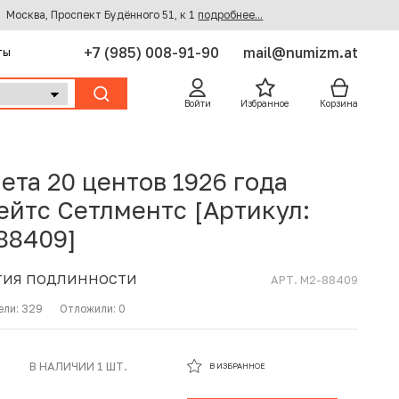
Москва, Проспект Будённого 51, к 1
подробнее...
+7 (985) 008-91-90
mail@numizm.at
ты
Войти
Избранное
Корзина
ета 20 центов 1926 года
ейтс Сетлментс [Артикул:
88409]
ТИЯ ПОДЛИННОСТИ
АРТ. M2-88409
ели:
329
Отложили:
0
В ИЗБРАННОМ
В НАЛИЧИИ 1 ШТ.
В ИЗБРАННОЕ
В КОРЗИНЕ