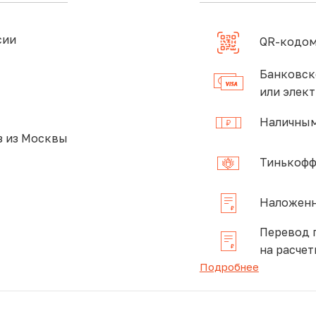
сии
QR-кодом
Банковск
или элек
Наличным
 из Москвы
Тинькофф
Наложенн
Перевод 
на расчет
Подробнее