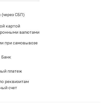
 (через СБП)
ой картой
тронными валютами
и при самовывозе
 Банк
ый платеж
по реквизитам
ный счет