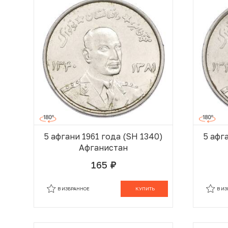
5 афгани 1961 года (SH 1340)
5 афг
Афганистан
165
руб.
В КОРЗИНЕ
В ИЗБРАННОЕ
КУПИТЬ
В И