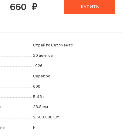
660
руб.
КУПИТЬ
Стрейтс Сетлментс
л
20 центов
1926
Серебро
600
5.43 г
р
23.8 мм
2.500.000 шт.
ние
F