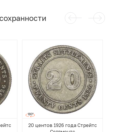
 сохранности
рейтс
20 центов 1926 года Стрейтс
20 цент
Сетлментс