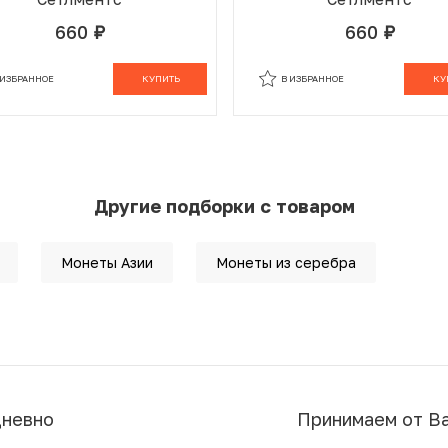
660
660
руб.
руб.
 ИЗБРАННОМ
В КОРЗИНЕ
В ИЗБРАННОМ
В К
 ИЗБРАННОЕ
КУПИТЬ
В ИЗБРАННОЕ
КУ
Другие подборки с товаром
Монеты Азии
Монеты из серебра
дневно
Принимаем от В