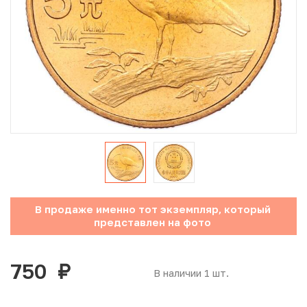
Юбилейные монеты Банка России (с 1999 года)
Памятные и инвестиционные монеты СССР и России
Иностранные монеты
Неофициальные выпуски монет (Unusual)
Античные и средневековые монеты
Наборы монет
В продаже именно тот экземпляр, который
Инвестиционные монеты
представлен на фото
750
руб.
В наличии 1 шт.