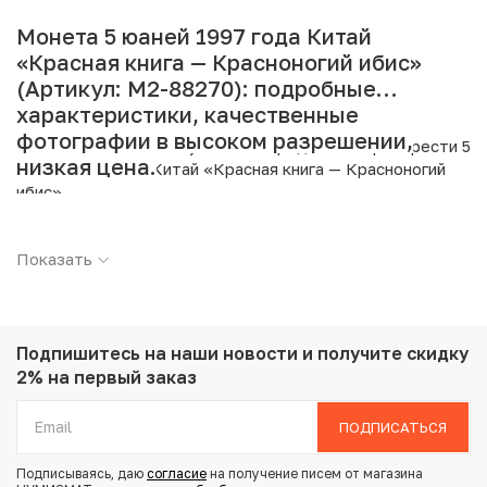
Монета 5 юаней 1997 года Китай
«Красная книга — Красноногий ибис»
(Артикул: M2-88270): подробные
характеристики, качественные
фотографии в высоком разрешении,
Интернет магазин «Нумизмат» предлагает приобрести 5
низкая цена.
юаней 1997 года Китай «Красная книга — Красноногий
ибис».
Подробные характеристики товара:
Показать
Страна: Китай
Номинал: 5 юаней
Год: 1997
Металл: Медь
Подпишитесь на наши новости
и получите скидку
Вес: 13.3 г
2% на первый заказ
Диаметр: 31.9 мм
Состояние: AU
ПОДПИСАТЬСЯ
Тематика: Флора и фауна
Подписываясь, даю
согласие
на получение писем от магазина