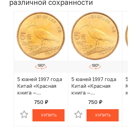
различной сохранности
5 юаней 1997 года
5 юаней 1997 года
5 юа
Китай «Красная
Китай «Красная
Кита
книга —
книга —
книг
Красноногий
Красноногий
Кра
750
750
руб.
руб.
В КОРЗИНЕ
В КОРЗИНЕ
ибис»
ибис»
иби
КУПИТЬ
КУПИТЬ