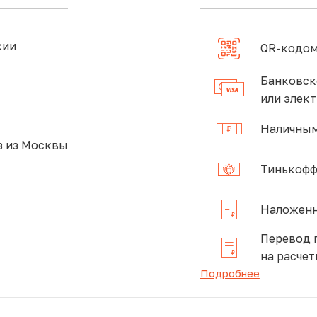
сии
QR-кодом
Банковск
или элек
Наличным
 из Москвы
Тинькофф
Наложенн
Перевод 
на расчет
Подробнее