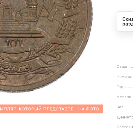
Ски
раз
Перио
Начал
Оконч
В
0
Страна
Номина
Год
Металл
Вес
ЕМПЛЯР, КОТОРЫЙ ПРЕДСТАВЛЕН НА ФОТО
Диамет
Состоя