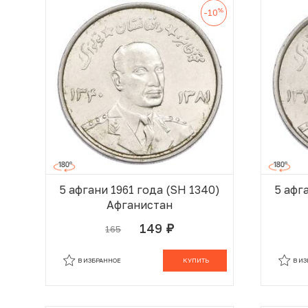
%
-10
5 афгани 1961 года (SH 1340)
5 афг
Афганистан
149
165
руб.
В КОРЗИНЕ
В ИЗБРАННОЕ
КУПИТЬ
В И