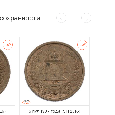
 сохранности
%
%
-10
-10
16)
5 пул 1937 года (SH 1316)
5 пул