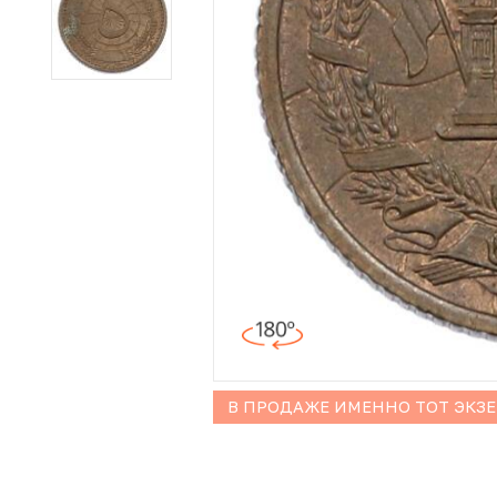
Иностранные монеты
Неофициальные выпуски монет (Unusual)
Античные и средневековые монеты
Наборы монет
Инвестиционные монеты
В ПРОДАЖЕ ИМЕННО ТОТ ЭКЗ