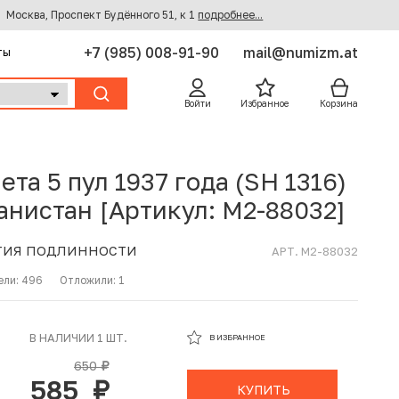
Москва, Проспект Будённого 51, к 1
подробнее...
+7 (985) 008-91-90
mail@numizm.at
ты
Войти
Избранное
Корзина
ета 5 пул 1937 года (SH 1316)
анистан [Артикул: M2-88032]
ТИЯ ПОДЛИННОСТИ
АРТ. M2-88032
ели:
496
Отложили:
1
В ИЗБРАННОМ
В НАЛИЧИИ 1 ШТ.
В ИЗБРАННОЕ
В КОРЗИНЕ
650
руб.
585
руб.
КУПИТЬ