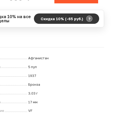
дка 10% на все
?
Скидка 10% (-65
руб.
)
делы
д действия акции:
о:
06.08.2026 00:00
ание:
07.08.2026 23:59
ремя до окончания:
ч.
Афганистан
л
5 пул
1937
Бронза
3.03 г
р
17 мм
ние
VF