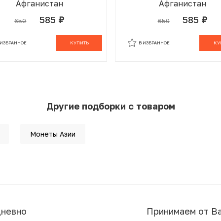
Афганистан
Афганистан
585
585
650
650
руб.
руб.
 ИЗБРАННОМ
В КОРЗИНЕ
В ИЗБРАННОМ
В К
 ИЗБРАННОЕ
КУПИТЬ
В ИЗБРАННОЕ
КУ
Другие подборки с товаром
Монеты Азии
дневно
Принимаем от В