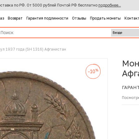
ставка по РФ. От 5000 рублей Почтой РФ бесплатно
подробнее...
каз
Возврат
Гарантия подлинности
Отзывы
Продать монеты
Контак
пул 1937 года (SH 1316) Афганистан
Мон
%
-10
%
%
Афг
-10
-10
ГАРАН
Посмотр