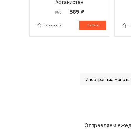
Афганистан
585
650
руб.
В ИЗБРАННОМ
В КОРЗИНЕ
В
В ИЗБРАННОЕ
КУПИТЬ
В
Иностранные монеты
Отправляем еже