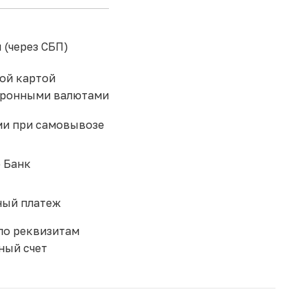
 (через СБП)
ой картой
тронными валютами
и при самовывозе
 Банк
ый платеж
по реквизитам
ный счет