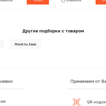
 ИЗБРАННОЕ
КУПИТЬ
В ИЗБРАННОЕ
КУ
Другие подборки с товаром
Монеты Азии
дневно
Принимаем от В
сии
QR-кодом