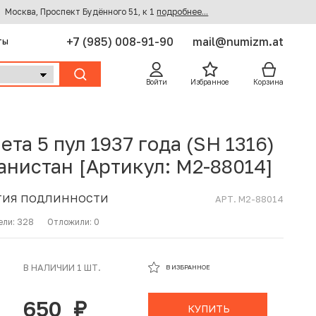
Москва, Проспект Будённого 51, к 1
подробнее...
+7 (985) 008-91-90
mail@numizm.at
ты
Войти
Избранное
Корзина
ета 5 пул 1937 года (SH 1316)
анистан [Артикул: M2-88014]
ТИЯ ПОДЛИННОСТИ
АРТ. M2-88014
ели:
328
Отложили:
0
В ИЗБРАННОМ
В НАЛИЧИИ 1 ШТ.
В ИЗБРАННОЕ
В КОРЗИНЕ
650
руб.
КУПИТЬ