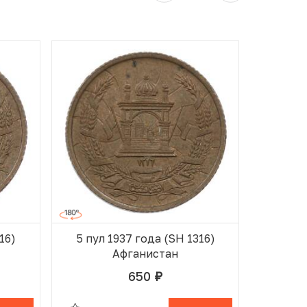
16)
5 пул 1937 года (SH 1316)
5 пул
Афганистан
650
руб.
ОРЗИНЕ
В ИЗБРАННОМ
В КОРЗИНЕ
В ИЗБ