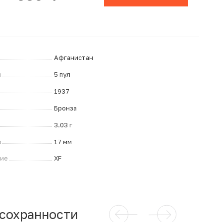
Афганистан
л
5 пул
1937
Бронза
3.03 г
р
17 мм
ние
XF
 сохранности