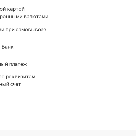
ой картой
тронными валютами
и при самовывозе
 Банк
ый платеж
по реквизитам
ный счет