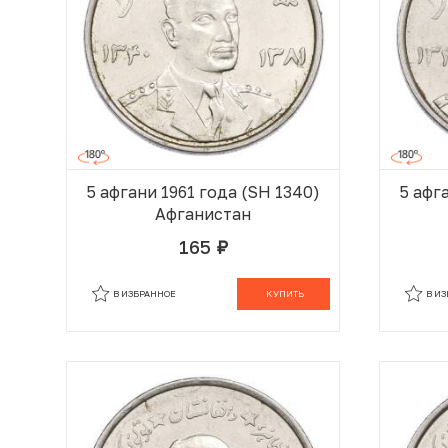
5 афгани 1961 года (SH 1340)
5 афг
Афганистан
165
руб.
В КОРЗИНЕ
В ИЗБРАННОЕ
КУПИТЬ
В И