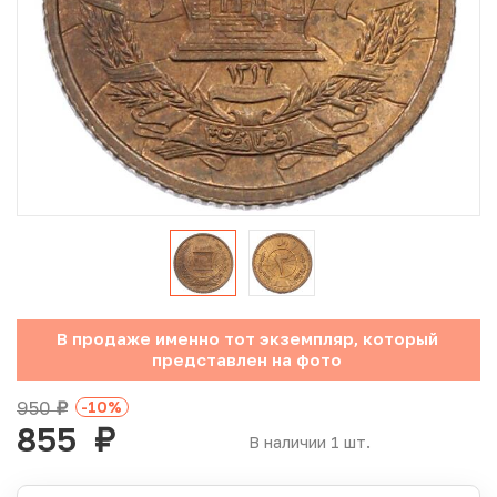
Юбилейные монеты Банка России (с 1999 года)
Памятные и инвестиционные монеты СССР и России
Иностранные монеты
Неофициальные выпуски монет (Unusual)
Античные и средневековые монеты
Наборы монет
В продаже именно тот экземпляр, который
Инвестиционные монеты
представлен на фото
950
-10
%
руб.
855
руб.
В наличии 1 шт.