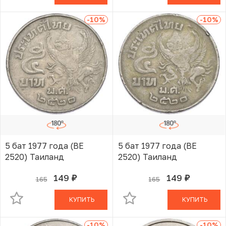
-10
%
-10
%
5 бат 1977 года (BE
5 бат 1977 года (BE
2520) Таиланд
2520) Таиланд
149
149
165
165
руб.
руб.
В КОРЗИНЕ
В КОРЗИНЕ
КУПИТЬ
КУПИТЬ
-10
%
-10
%