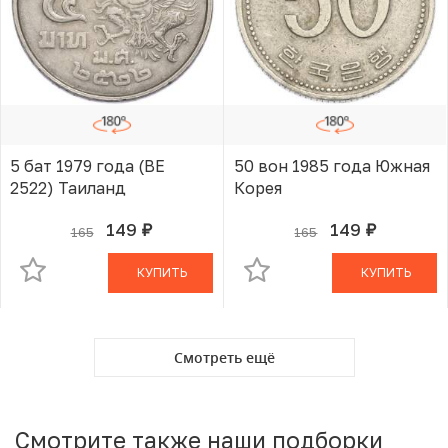
5 бат 1979 года (BE
50 вон 1985 года Южная
2522) Таиланд
Корея
149
149
165
165
руб.
руб.
В КОРЗИНЕ
В КОРЗИНЕ
КУПИТЬ
КУПИТЬ
Смотреть ещё
Смотрите также наши подборки