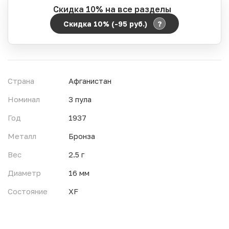
Скидка 10% на все разделы
?
Скидка 10% (-95
руб.
)
Период действия акции:
Начало:
06.08.2026 00:00
Окончание:
07.08.2026 23:59
Страна
Афганистан
Время до окончания:
16
ч.
Номинал
3 пула
Год
1937
Металл
Бронза
Вес
2.5 г
Диаметр
16 мм
Состояние
XF