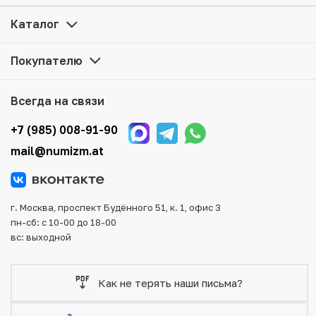
магазине — Вам достаточно оформить заказ на сайте.
Все монеты, представленные в каталоге, находятся в
Каталог
наличии на нашем складе.
Покупателю
Мы доставим Ваш заказ в любой регион России, кроме
того, возможен самовывоз товара из офиса магазина.
Для вашего удобства представлены несколько способов
Всегда на связи
оплаты и доставки заказа. Все отправления надежно и
тщательно упаковываются, что исключает возможность
+7 (985) 008-91-90
повреждения во время доставки.
mail@numizm.at
г. Москва, проспект Будённого 51, к. 1, офис 3
пн-сб: с 10-00 до 18-00
вс: выходной
Как не терять наши письма?