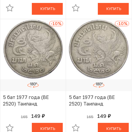
КУПИТЬ
КУПИТЬ
-10
%
-10
%
5 бат 1977 года (BE
5 бат 1977 года (BE
2520) Таиланд
2520) Таиланд
149
149
165
165
руб.
руб.
В КОРЗИНЕ
В КОРЗИНЕ
КУПИТЬ
КУПИТЬ