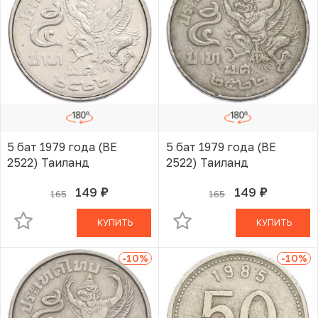
5 бат 1979 года (BE
5 бат 1979 года (BE
2522) Таиланд
2522) Таиланд
149
149
165
165
руб.
руб.
В КОРЗИНЕ
В КОРЗИНЕ
КУПИТЬ
КУПИТЬ
-10
%
-10
%