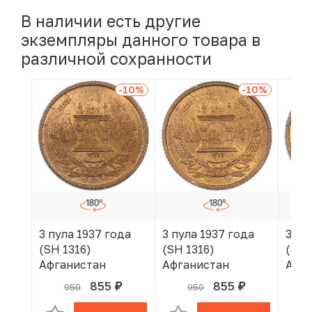
В наличии есть другие
экземпляры данного товара в
различной сохранности
-10
%
-10
%
3 пула 1937 года
3 пула 1937 года
3 пу
(SH 1316)
(SH 1316)
(SH 
Афганистан
Афганистан
Афг
855
855
950
950
руб.
руб.
В КОРЗИНЕ
В КОРЗИНЕ