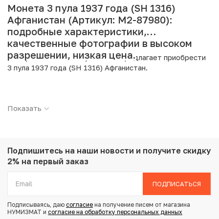
Монета 3 пула 1937 года (SH 1316)
Афганистан (Артикул: M2-87980):
подробные характеристики,
качественные фотографии в высоком
разрешении, низкая цена.
Интернет магазин «Нумизмат» предлагает приобрести
3 пула 1937 года (SH 1316) Афганистан.
Подробные характеристики товара:
Показать
Страна: Афганистан
Номинал: 3 пула
Год: 1937
Металл: Бронза
Вес: 2.5 г
Подпишитесь на наши новости
и получите скидку
Диаметр: 16 мм
2% на первый заказ
Состояние: XF
ПОДПИСАТЬСЯ
Купить 3 пула 1937 года (SH 1316) Афганистан по
Подписываясь, даю
согласие
на получение писем от магазина
привлекательной цене можно в нашем интернет-
НУМИЗМАТ и
согласие на обработку персональных данных