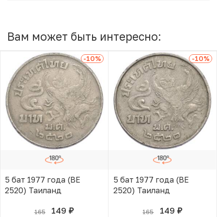
Вам может быть интересно:
-10
%
-10
%
5 бат 1977 года (BE
5 бат 1977 года (BE
2520) Таиланд
2520) Таиланд
149
149
165
165
руб.
руб.
В КОРЗИНЕ
В КОРЗИНЕ