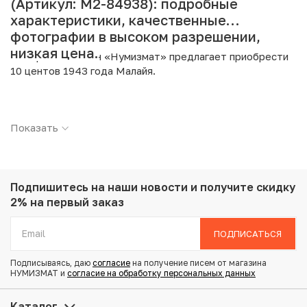
(Артикул: M2-84938): подробные
характеристики, качественные
фотографии в высоком разрешении,
низкая цена.
Интернет магазин «Нумизмат» предлагает приобрести
10 центов 1943 года Малайя.
Подробные характеристики товара:
Показать
Страна: Малайя
Номинал: 10 центов
Год: 1943
Металл: Серебро
Проба: 500
Подпишитесь на наши новости
и получите скидку
Вес: 2.71 г
2% на первый заказ
Диаметр: 18 мм
Тираж: 5.000.000
ПОДПИСАТЬСЯ
Состояние: AU
Подписываясь, даю
согласие
на получение писем от магазина
НУМИЗМАТ и
согласие на обработку персональных данных
Купить 10 центов 1943 года Малайя по привлекательной
цене можно в нашем интернет-магазине — Вам
Каталог