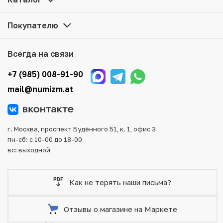
достаточно оформить заказ на сайте. Все монеты,
представленные в каталоге, находятся в наличии на
Покупателю
нашем складе.
Мы доставим Ваш заказ в любой регион России, кроме
Всегда на связи
того, возможен самовывоз товара из офиса магазина.
Для вашего удобства представлены несколько способов
+7 (985) 008-91-90
оплаты и доставки заказа. Все отправления надежно и
mail@numizm.at
тщательно упаковываются, что исключает возможность
повреждения во время доставки.
г. Москва, проспект Будённого 51, к. 1, офис 3
пн-сб: с 10-00 до 18-00
вс: выходной
Как не терять наши письма?
Отзывы о магазине на Маркете