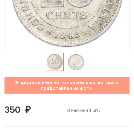
Юбилейные монеты Банка России (с 1999 года)
Памятные и инвестиционные монеты СССР и России
Иностранные монеты
Неофициальные выпуски монет (Unusual)
Античные и средневековые монеты
Наборы монет
В продаже именно тот экземпляр, который
представлен на фото
Инвестиционные монеты
350
руб.
В наличии 1 шт.