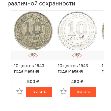
различной сохранности
10 центов 1943
10 центов 1943
10 ц
года Малайя
года Малайя
года
500
480
руб.
руб.
В КОРЗИНЕ
В КОРЗИНЕ
КУПИТЬ
КУПИТЬ