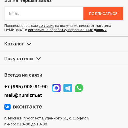
2% на первый заказ
Диаметр: 40.7 мм
Состояние: Proof
ПОДПИСАТЬСЯ
Тематика: Лунный календарь (Зодиаки)
Подписываясь, даю
согласие
на получение писем от магазина
НУМИЗМАТ и
согласие на обработку персональных данных
Купить 20 патак 2017 года Макао «Год петуха» по
привлекательной цене можно в нашем интернет-
Каталог
магазине — Вам достаточно оформить заказ на сайте.
Все монеты, представленные в каталоге, находятся в
Покупателю
наличии на нашем складе.
Мы доставим Ваш заказ в любой регион России, кроме
Всегда на связи
того, возможен самовывоз товара из офиса магазина.
Для вашего удобства представлены несколько способов
+7 (985) 008-91-90
оплаты и доставки заказа. Все отправления надежно и
mail@numizm.at
тщательно упаковываются, что исключает возможность
повреждения во время доставки.
г. Москва, проспект Будённого 51, к. 1, офис 3
пн-сб: с 10-00 до 18-00