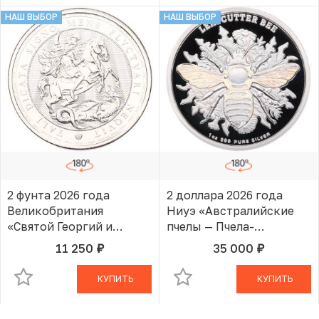
НАШ ВЫБОР
НАШ ВЫБОР
2 фунта 2026 года
2 доллара 2026 года
Великобритания
Ниуэ «Австралийские
«Святой Георгий и
пчелы — Пчела-
Дракон»
листорез»
11 250
35 000
руб.
руб.
В КОРЗИНЕ
В КОРЗИНЕ
КУПИТЬ
КУПИТЬ