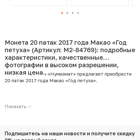
Монета 20 патак 2017 года Макао «Год
петуха» (Артикул: M2-84769): подробные
характеристики, качественные
фотографии в высоком разрешении,
низкая цена.
Интернет магазин «Нумизмат» предлагает приобрести
20 патак 2017 года Макао «Год петуха».
Подробные характеристики товара:
Показать
Страна: Макао
Номинал: 20 патак
Год: 2017
Металл: Серебро
Проба: 999
Подпишитесь на наши новости
и получите скидку
Вес: 31.1 г