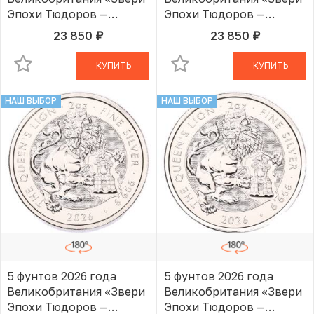
Эпохи Тюдоров —
Эпохи Тюдоров —
Королевский Лев»
Королевский Лев»
23 850
23 850
руб.
руб.
В КОРЗИНЕ
В КОРЗИНЕ
КУПИТЬ
КУПИТЬ
НАШ ВЫБОР
НАШ ВЫБОР
5 фунтов 2026 года
5 фунтов 2026 года
Великобритания «Звери
Великобритания «Звери
Эпохи Тюдоров —
Эпохи Тюдоров —