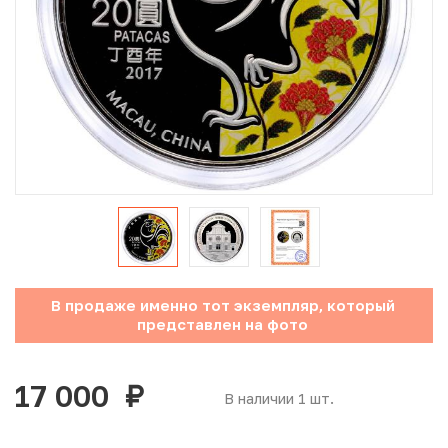
Юбилейные монеты Банка России (с 1999 года)
Памятные и инвестиционные монеты СССР и России
Иностранные монеты
Неофициальные выпуски монет (Unusual)
Античные и средневековые монеты
Наборы монет
В продаже именно тот экземпляр, который
Инвестиционные монеты
представлен на фото
17 000
руб.
В наличии 1 шт.