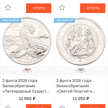
чудовище»
чудовище»
КУПИТЬ
КУПИТЬ
НАШ ВЫБОР
НАШ ВЫБОР
2 фунта 2026 года
2 фунта 2026 года
Великобритания
Великобритания
«Легендарные Существа
«Святой Георгий и
— Лох-Несское
Дракон»
11 550
11 250
руб.
руб.
В КОРЗИНЕ
В КОРЗИНЕ
чудовище»