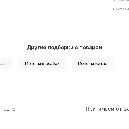
Состоя
Другие подборки с товаром
еты
Монеты в слабах
Монеты Китая
дневно
Принимаем от В