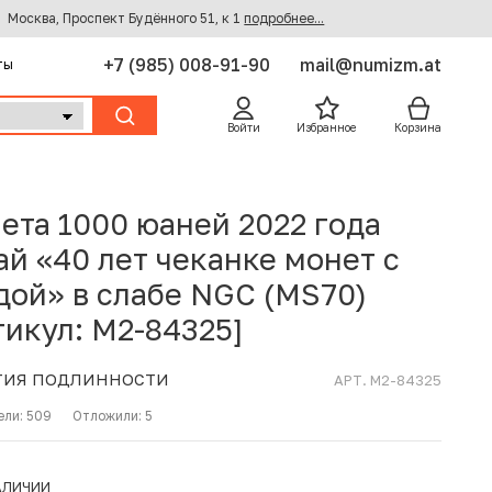
Москва, Проспект Будённого 51, к 1
подробнее...
+7 (985) 008-91-90
mail@numizm.at
ты
Войти
Избранное
Корзина
ета 1000 юаней 2022 года
ай «40 лет чеканке монет с
дой» в слабе NGC (MS70)
тикул: M2-84325]
ТИЯ ПОДЛИННОСТИ
АРТ. M2-84325
ели:
509
Отложили:
5
АЛИЧИИ