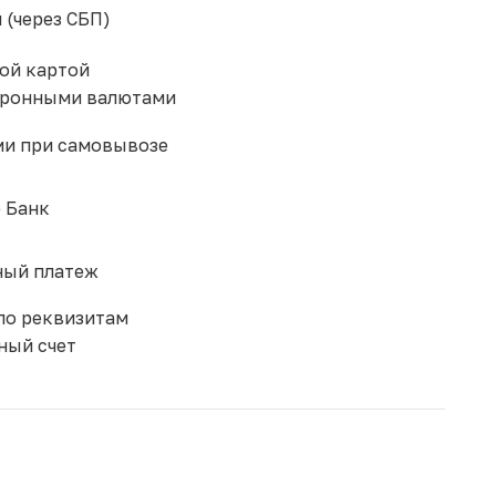
 (через СБП)
ой картой
тронными валютами
и при самовывозе
 Банк
ый платеж
по реквизитам
ный счет