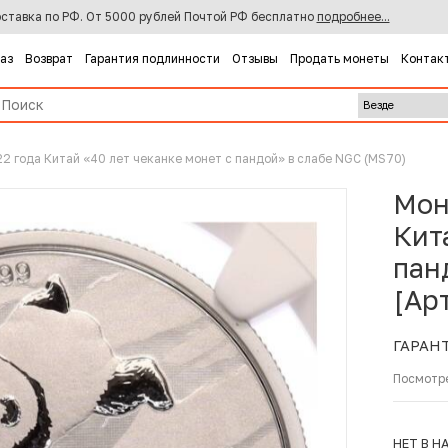
ставка по РФ. От 5000 рублей Почтой РФ бесплатно
подробнее...
каз
Возврат
Гарантия подлинности
Отзывы
Продать монеты
Контак
2 года Китай «40 лет чеканке монет с пандой» в слабе NGC (MS70)
Мон
Кит
пан
[Ар
ГАРАН
Посмотр
НЕТ В Н