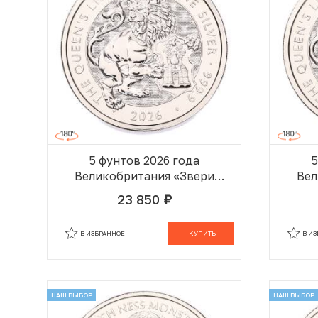
5 фунтов 2026 года
5
Великобритания «Звери
Вел
Эпохи Тюдоров —
23 850
руб.
Королевский Лев»
В КОРЗИНЕ
В ИЗБРАННОЕ
КУПИТЬ
В И
НАШ ВЫБОР
НАШ ВЫБОР