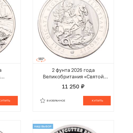
а
2 фунта 2026 года
я
Великобритания «Святой
тва —
Георгий и Дракон»
11 250
руб.
ище»
 КОРЗИНЕ
В КОРЗИНЕ
КУПИТЬ
В ИЗБРАННОЕ
КУПИТЬ
НАШ ВЫБОР