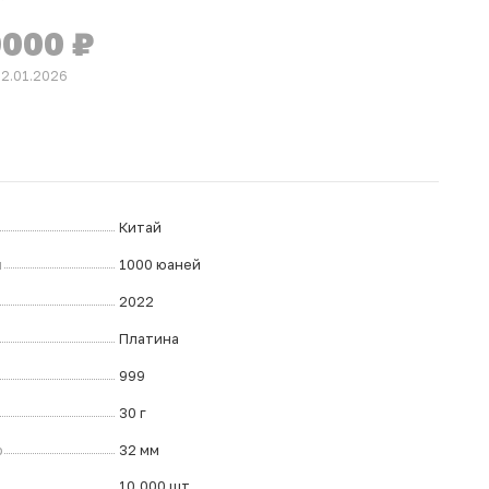
0000
₽
22.01.2026
Китай
л
1000 юаней
2022
Платина
999
30 г
р
32 мм
10.000 шт.