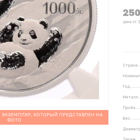
25
цена от 
Страна
Номина
Год
Металл
Проба
 ЭКЗЕМПЛЯР, КОТОРЫЙ ПРЕДСТАВЛЕН НА
Вес
ФОТО
Диамет
Тираж