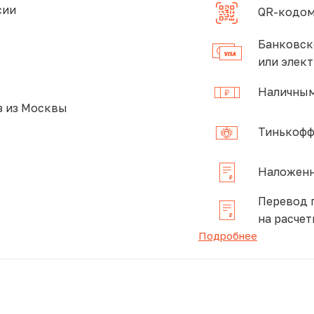
сии
QR-кодом
Банковск
или элек
Наличным
 из Москвы
Тинькофф
Наложенн
Перевод 
на расчет
Подробнее