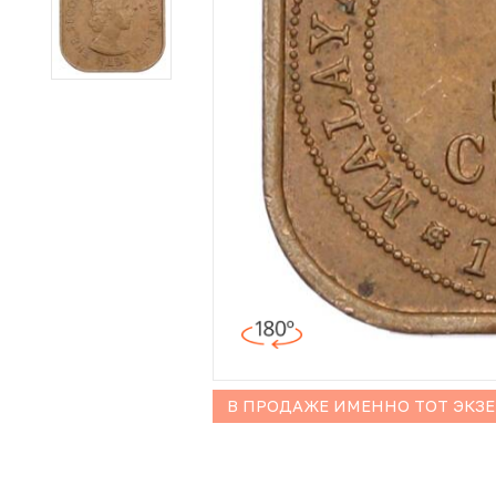
Иностранные монеты
Неофициальные выпуски монет (Unusual)
Античные и средневековые монеты
Наборы монет
Инвестиционные монеты
В ПРОДАЖЕ ИМЕННО ТОТ ЭКЗ