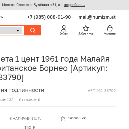
Москва, Проспект Будённого 51, к 1
подробнее...
+7 (985) 008-91-90
mail@numizm.at
ты
Войти
Избранное
Корзина
ета 1 цент 1961 года Малайя
ританское Борнео [Артикул:
83790]
ТИЯ ПОДЛИННОСТИ
АРТ. M2-83790
ели:
133
Отложили:
0
В ИЗБРАННОМ
В НАЛИЧИИ 1 ШТ.
В ИЗБРАННОЕ
В КОРЗИНЕ
150
руб.