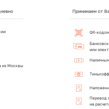
дневно
Принимаем от В
сии
QR-кодом
Банковск
или элек
Наличным
 из Москвы
Тинькофф
Наложенн
Перевод 
на расчет