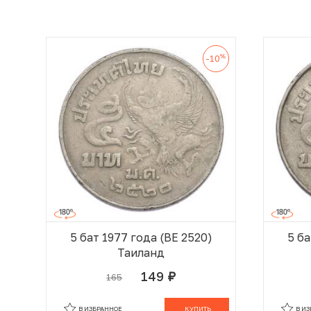
%
-10
5 бат 1977 года (BE 2520)
5 ба
Таиланд
149
165
руб.
В КОРЗИНЕ
В ИЗБРАННОЕ
КУПИТЬ
В И