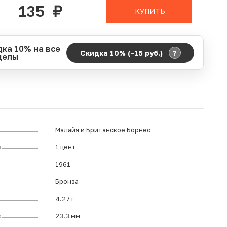
135
руб.
КУПИТЬ
дка 10% на все
?
Скидка 10% (-15
руб.
)
делы
д действия акции:
о:
06.08.2026 00:00
ание:
07.08.2026 23:59
ремя до окончания:
2
ч.
Малайя и Британское Борнео
л
1 цент
1961
Бронза
4.27 г
р
23.3 мм