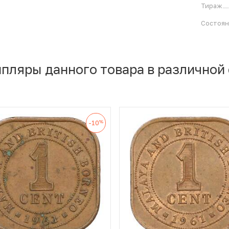
Тираж
Состоя
мпляры данного товара в различной
%
-10