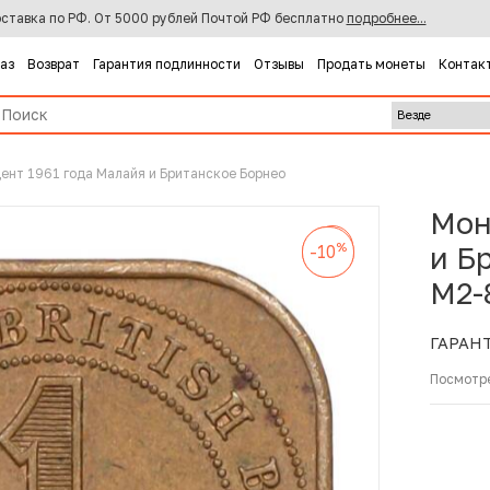
ставка по РФ. От 5000 рублей Почтой РФ бесплатно
подробнее...
каз
Возврат
Гарантия подлинности
Отзывы
Продать монеты
Контак
цент 1961 года Малайя и Британское Борнео
Мон
%
-10
%
%
и Б
-10
-10
M2-
ГАРАН
Посмотр