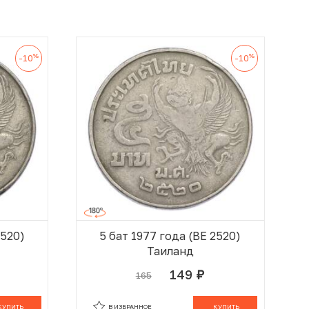
%
%
-10
-10
2520)
5 бат 1977 года (BE 2520)
Таиланд
149
165
руб.
 КОРЗИНЕ
В КОРЗИНЕ
КУПИТЬ
В ИЗБРАННОЕ
КУПИТЬ