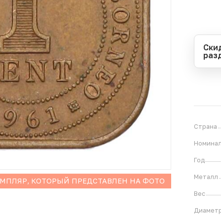
Ски
раз
Перио
Начал
Оконч
В
2
Страна
Номина
Год
Металл
ЕМПЛЯР, КОТОРЫЙ ПРЕДСТАВЛЕН НА ФОТО
Вес
Диамет