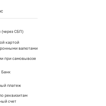
ас
 (через СБП)
ой картой
тронными валютами
и при самовывозе
 Банк
ый платеж
по реквизитам
ный счет