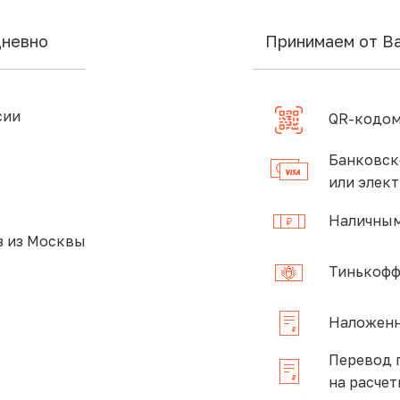
дневно
Принимаем от В
сии
QR-кодом
Банковск
или элек
Наличным
 из Москвы
Тинькофф
Наложенн
Перевод 
на расчет