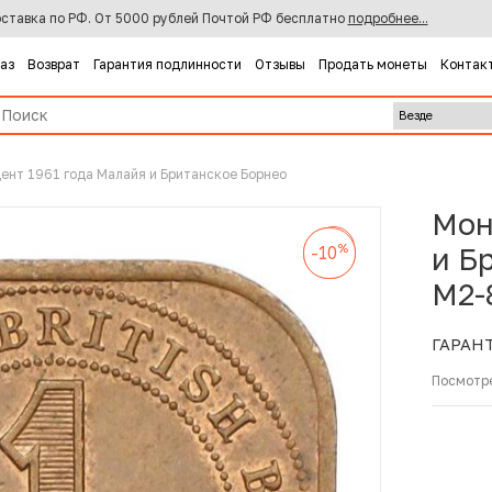
ставка по РФ. От 5000 рублей Почтой РФ бесплатно
подробнее...
каз
Возврат
Гарантия подлинности
Отзывы
Продать монеты
Контак
цент 1961 года Малайя и Британское Борнео
Мон
%
-10
%
%
и Б
-10
-10
M2-
ГАРАН
Посмотр