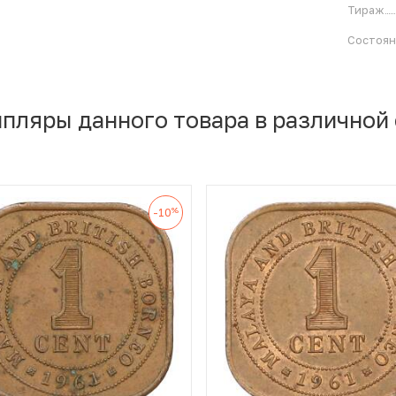
Тираж
Состоя
мпляры данного товара в различной
%
-10