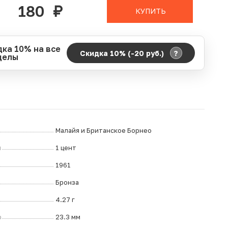
180
руб.
КУПИТЬ
дка 10% на все
?
Скидка 10% (-20
руб.
)
делы
д действия акции:
о:
06.08.2026 00:00
ание:
07.08.2026 23:59
ремя до окончания:
6
дн.
ч.
Малайя и Британское Борнео
л
1 цент
1961
Бронза
4.27 г
р
23.3 мм