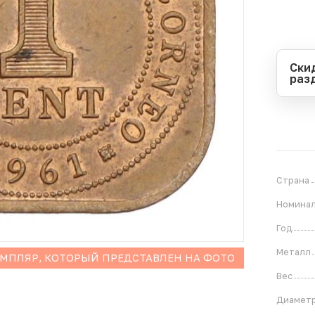
Ски
раз
Перио
Начал
Оконч
В
1
Страна
Номина
Год
Металл
ЕМПЛЯР, КОТОРЫЙ ПРЕДСТАВЛЕН НА ФОТО
Вес
Диамет