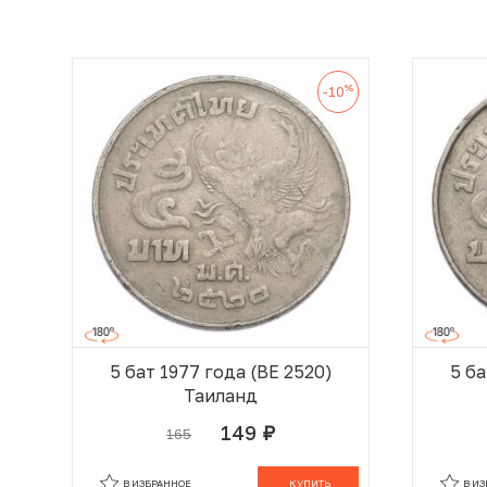
%
-10
5 бат 1977 года (BE 2520)
5 ба
Таиланд
149
165
руб.
В КОРЗИНЕ
В ИЗБРАННОЕ
КУПИТЬ
В И