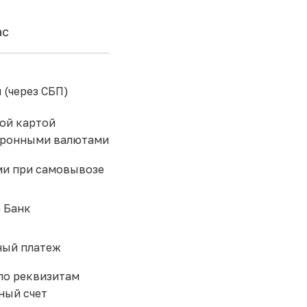
ас
 (через СБП)
ой картой
тронными валютами
и при самовывозе
 Банк
ый платеж
по реквизитам
ный счет