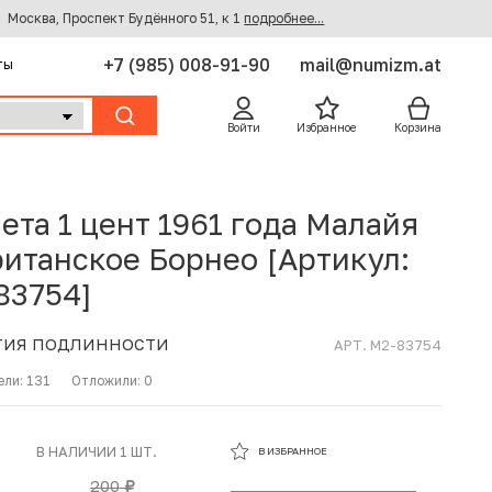
Москва, Проспект Будённого 51, к 1
подробнее...
+7 (985) 008-91-90
mail@numizm.at
ты
Войти
Избранное
Корзина
ета 1 цент 1961 года Малайя
ританское Борнео [Артикул:
83754]
ТИЯ ПОДЛИННОСТИ
АРТ. M2-83754
ели:
131
Отложили:
0
В ИЗБРАННОМ
В НАЛИЧИИ 1 ШТ.
В ИЗБРАННОЕ
В КОРЗИНЕ
200
руб.