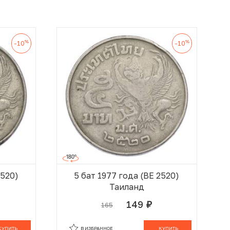
%
%
-10
-10
2520)
5 бат 1977 года (BE 2520)
Таиланд
149
165
руб.
 КОРЗИНЕ
В КОРЗИНЕ
КУПИТЬ
В ИЗБРАННОЕ
КУПИТЬ