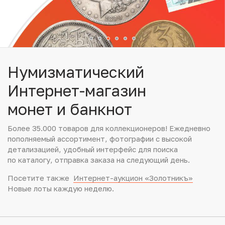
Юбилейные монеты Банка России (с 1999 года)
Памятные и инвестиционные монеты СССР и России
Иностранные монеты
Нумизматический
Неофициальные выпуски монет (Unusual)
Интернет-магазин
монет и банкнот
Античные и средневековые монеты
Более 35.000 товаров для коллекционеров! Ежедневно
Наборы монет
пополняемый ассортимент, фотографии с высокой
детализацией, удобный интерфейс для поиска
Инвестиционные монеты
по каталогу, отправка заказа на следующий день.
Посетите также
Интернет-аукцион «Золотникъ»
Новые лоты каждую неделю.