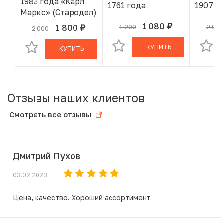
1983 года «Карл
1761 года
1907 
Маркс» (Стародел)
1 080
1 800
1 200
2 00
руб.
В КОРЗИНЕ
2 000
руб.
В КОРЗИНЕ
КУПИТЬ
КУПИТЬ
Отзывы наших клиентов
Смотреть все отзывы
Дмитрий Пухов
03.02.2023
Цена, качество. Хороший ассортимент