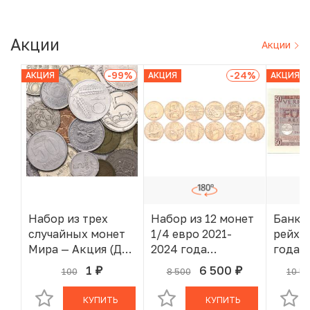
Акции
Акции
-99
%
-24
%
АКЦИЯ
АКЦИЯ
АКЦИЯ
Набор из трех
Набор из 12 монет
Банкн
случайных монет
1/4 евро 2021-
рейхс
Мира — Акция (Для
2024 года
года 
заказов от 2000 р)
Франция «XXXIII
(Воор
1
6 500
100
8 500
10 5
руб.
руб.
В КОРЗИНЕ
В КОРЗИНЕ
летние
силы 
Олимпийские игры
КУПИТЬ
КУПИТЬ
в Париже 2024