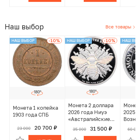
года»
Наш выбор
Все товары
-10
%
-10
%
НАШ ВЫБОР
НАШ ВЫБОР
НАШ ВЫ
Монета 2 доллара
Монет
Монета 1 копейка
2026 года Ниуэ
2025 
1903 года СПБ
«Австралийские
Возне
пчелы — Пчела-
лет
20 700
31 500
23 000
руб.
В КОРЗИНЕ
35 000
60 00
руб.
В КОРЗИНЕ
листорез»
левен