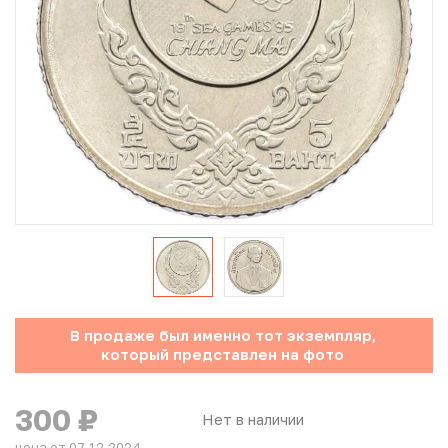
Юбилейные монеты Банка России (с 1999 года)
Памятные и инвестиционные монеты СССР и России
Иностранные монеты
Неофициальные выпуски монет (Unusual)
Античные и средневековые монеты
Наборы монет
Инвестиционные монеты
В продаже был именно тот экземпляр,
который представлен на фото
300
₽
Нет в наличии
цена от 07.12.2024