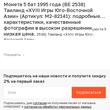
Монета 5 бат 1995 года (BE 2538)
Таиланд «XVIII Игры Юго-Восточной
Азии» (Артикул: M2-82141): подробные
характеристики, качественные
фотографии в высоком разрешении,
Интернет магазин «Нумизмат» предлагает приобрести 5
низкая цена.
бат 1995 года (BE 2538) Таиланд «XVIII Игры Юго-
Восточной Азии».
Подробные характеристики товара:
Показать
Страна: Таиланд
Номинал: 5 бат
Год: 1995
Металл: Медь с никелевым покрытием
Подпишитесь на наши новости
и получите скидку
Вес: 7.5 г
2% на первый заказ
Диаметр: 24 мм
Тираж: 5.000.000
ПОДПИСАТЬСЯ
Состояние: UNC
Тематика: Спорт
Подписываясь, даю
согласие
на получение писем от магазина
НУМИЗМАТ и
согласие на обработку персональных данных