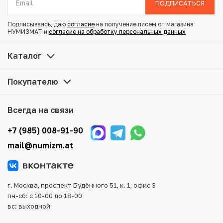
ПОДПИСАТЬСЯ
Состояние: VG
Подписываясь, даю
согласие
на получение писем от магазина
НУМИЗМАТ и
согласие на обработку персональных данных
Купить 10 сен 1887 года Япония по привлекательной
цене можно в нашем интернет-магазине — Вам
Каталог
достаточно оформить заказ на сайте. Все монеты,
представленные в каталоге, находятся в наличии на
Покупателю
нашем складе.
Мы доставим Ваш заказ в любой регион России, кроме
Всегда на связи
того, возможен самовывоз товара из офиса магазина.
Для вашего удобства представлены несколько способов
+7 (985) 008-91-90
оплаты и доставки заказа. Все отправления надежно и
mail@numizm.at
тщательно упаковываются, что исключает возможность
повреждения во время доставки.
г. Москва, проспект Будённого 51, к. 1, офис 3
пн-сб: с 10-00 до 18-00
вс: выходной