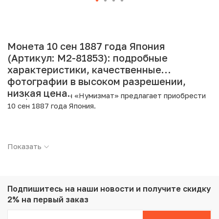
Монета 10 сен 1887 года Япония
(Артикул: M2-81853): подробные
характеристики, качественные
фотографии в высоком разрешении,
низкая цена.
Интернет магазин «Нумизмат» предлагает приобрести
10 сен 1887 года Япония.
Подробные характеристики товара:
Показать
Страна: Япония
Номинал: 10 сен
Год: 1887
Металл: Серебро
Проба: 800
Подпишитесь на наши новости
и получите скидку
Вес: 2.7 г
2% на первый заказ
Диаметр: 17.6 мм
Тираж: 10.421.616