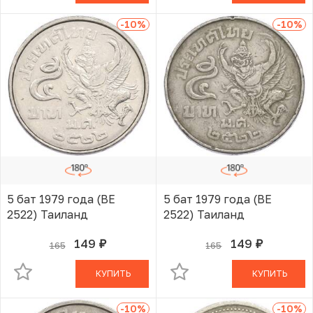
-10
%
-10
%
5 бат 1979 года (BE
5 бат 1979 года (BE
2522) Таиланд
2522) Таиланд
149
149
165
165
руб.
руб.
В КОРЗИНЕ
В КОРЗИНЕ
КУПИТЬ
КУПИТЬ
-10
%
-10
%