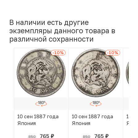
В наличии есть другие
экземпляры данного товара в
различной сохранности
-10
%
-10
%
10 сен 1887 года
10 сен 1887 года
10 с
Япония
Япония
Япо
765
765
850
850
руб.
руб.
В КОРЗИНЕ
В КОРЗИНЕ