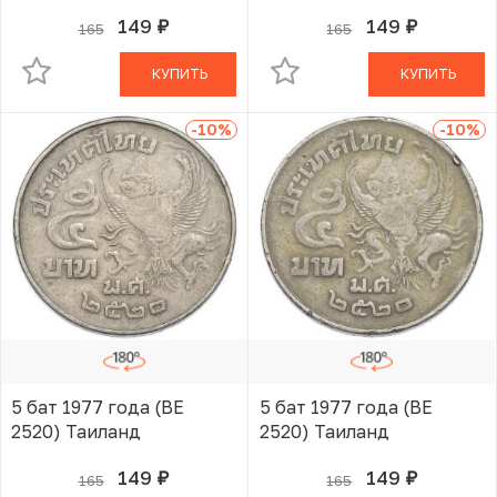
149
149
165
165
руб.
руб.
В КОРЗИНЕ
В КОРЗИНЕ
КУПИТЬ
КУПИТЬ
-10
%
-10
%
5 бат 1977 года (BE
5 бат 1977 года (BE
2520) Таиланд
2520) Таиланд
149
149
165
165
руб.
руб.
В КОРЗИНЕ
В КОРЗИНЕ