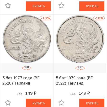
КУПИТЬ
КУПИТЬ
-10
%
-10
%
5 бат 1977 года (BE
5 бат 1979 года (BE
2520) Таиланд
2522) Таиланд
149
149
165
165
руб.
руб.
В КОРЗИНЕ
В КОРЗИНЕ
КУПИТЬ
КУПИТЬ