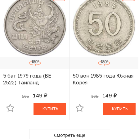
5 бат 1979 года (BE
50 вон 1985 года Южная
2522) Таиланд
Корея
149
149
165
165
руб.
руб.
В КОРЗИНЕ
В КОРЗИНЕ
КУПИТЬ
КУПИТЬ
Смотреть ещё