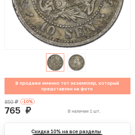
Юбилейные монеты Банка России (с 1999 года)
Памятные и инвестиционные монеты СССР и России
Иностранные монеты
Неофициальные выпуски монет (Unusual)
Античные и средневековые монеты
Наборы монет
В продаже именно тот экземпляр, который
представлен на фото
Инвестиционные монеты
850
-10
%
руб.
765
руб.
В наличии 1 шт.
Скидка 10% на все разделы