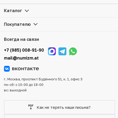
оформить заказ на сайте. Все монеты, представленные
в каталоге, находятся в наличии на нашем складе.
Каталог
Мы доставим Ваш заказ в любой регион России, кроме
Покупателю
того, возможен самовывоз товара из офиса магазина.
Для вашего удобства представлены несколько способов
оплаты и доставки заказа. Все отправления надежно и
Всегда на связи
тщательно упаковываются, что исключает возможность
повреждения во время доставки.
+7 (985) 008-91-90
mail@numizm.at
г. Москва, проспект Будённого 51, к. 1, офис 3
пн-сб: с 10-00 до 18-00
вс: выходной
Как не терять наши письма?