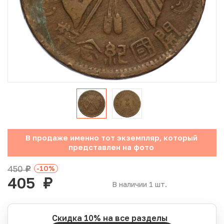
Юбилейные монеты Банка России (с 1999 года)
Памятные и инвестиционные монеты СССР и России
Иностранные монеты
Неофициальные выпуски монет (Unusual)
Античные и средневековые монеты
Наборы монет
В продаже именно тот экземпляр, который
представлен на фото
Инвестиционные монеты
450
-10
%
руб.
405
руб.
В наличии 1 шт.
Скидка 10% на все разделы