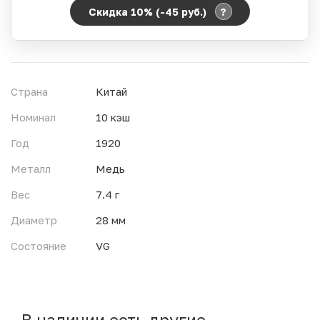
?
Скидка 10% (-45
руб.
)
Период действия акции:
Начало:
06.08.2026 00:00
Окончание:
07.08.2026 23:59
Страна
Китай
Время до окончания:
17
ч.
Номинал
10 кэш
Год
1920
Металл
Медь
Вес
7.4 г
Диаметр
28 мм
Состояние
VG