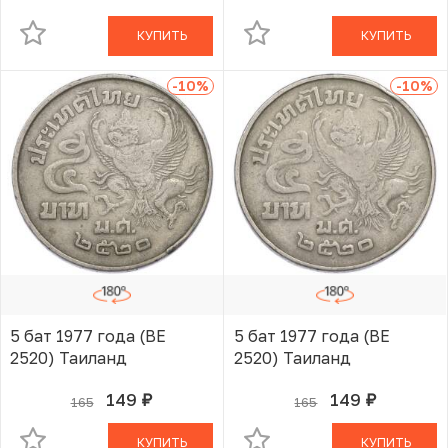
КУПИТЬ
КУПИТЬ
-10
%
-10
%
5 бат 1977 года (BE
5 бат 1977 года (BE
2520) Таиланд
2520) Таиланд
149
149
165
165
руб.
руб.
В КОРЗИНЕ
В КОРЗИНЕ
КУПИТЬ
КУПИТЬ