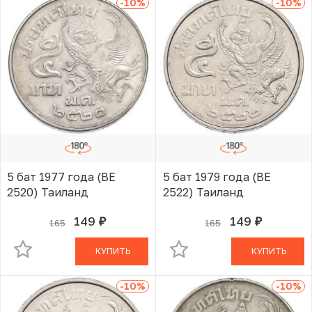
-10
%
-10
%
5 бат 1977 года (BE
5 бат 1979 года (BE
2520) Таиланд
2522) Таиланд
149
149
165
165
руб.
руб.
В КОРЗИНЕ
В КОРЗИНЕ
КУПИТЬ
КУПИТЬ
-10
%
-10
%