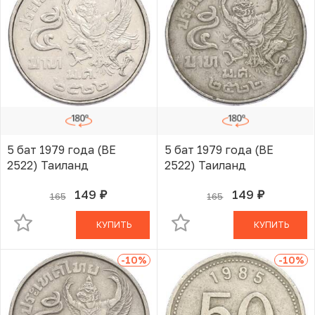
5 бат 1979 года (BE
5 бат 1979 года (BE
2522) Таиланд
2522) Таиланд
149
149
165
165
руб.
руб.
В КОРЗИНЕ
В КОРЗИНЕ
КУПИТЬ
КУПИТЬ
-10
%
-10
%