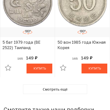
5 бат 1979 года (BE
50 вон 1985 года Южная
2522) Таиланд
Корея
149
149
165
165
руб.
руб.
В КОРЗИНЕ
В КОРЗИНЕ
КУПИТЬ
КУПИТЬ
Смотреть ещё
Смотрите также наши подборки