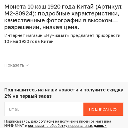
Монета 10 кэш 1920 года Китай (Артикул:
M2-80924): подробные характеристики,
качественные фотографии в высоком
разрешении, низкая цена.
Интернет магазин «Нумизмат» предлагает приобрести
10 кэш 1920 года Китай.
Подробные характеристики товара:
Показать
Страна: Китай
Номинал: 10 кэш
Год: 1920
Металл: Медь
Вес: 7.4 г
Подпишитесь на наши новости
и получите скидку
Диаметр: 28 мм
2% на первый заказ
Состояние: VG
ПОДПИСАТЬСЯ
Купить 10 кэш 1920 года Китай по привлекательной цене
Подписываясь, даю
согласие
на получение писем от магазина
можно в нашем интернет-магазине — Вам достаточно
НУМИЗМАТ и
согласие на обработку персональных данных