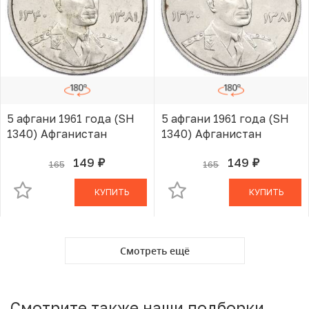
5 афгани 1961 года (SH
5 афгани 1961 года (SH
1340) Афганистан
1340) Афганистан
149
149
165
165
руб.
руб.
В КОРЗИНЕ
В КОРЗИНЕ
КУПИТЬ
КУПИТЬ
Смотреть ещё
Смотрите также наши подборки