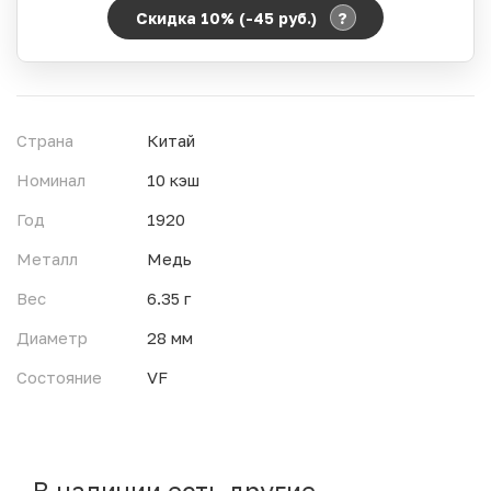
?
Скидка 10% (-45
руб.
)
Период действия акции:
Начало:
06.08.2026 00:00
Окончание:
07.08.2026 23:59
Страна
Китай
Время до окончания:
5
ч.
Номинал
10 кэш
Год
1920
Металл
Медь
Вес
6.35 г
Диаметр
28 мм
Состояние
VF