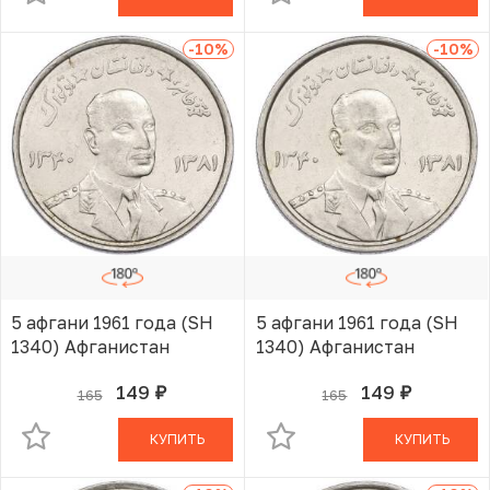
-10
%
-10
%
5 афгани 1961 года (SH
5 афгани 1961 года (SH
1340) Афганистан
1340) Афганистан
149
149
165
165
руб.
руб.
В КОРЗИНЕ
В КОРЗИНЕ
КУПИТЬ
КУПИТЬ