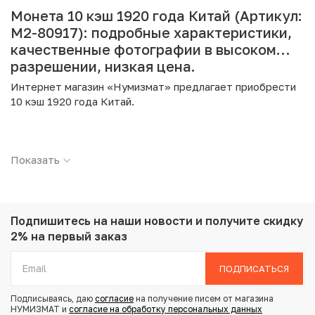
Монета 10 кэш 1920 года Китай (Артикул:
M2-80917): подробные характеристики,
качественные фотографии в высоком
разрешении, низкая цена.
Интернет магазин «Нумизмат» предлагает приобрести
10 кэш 1920 года Китай.
Подробные характеристики товара:
Показать
Страна: Китай
Номинал: 10 кэш
Год: 1920
Металл: Медь
Вес: 6.35 г
Подпишитесь на наши новости
и получите скидку
Диаметр: 28 мм
2% на первый заказ
Состояние: VF
ПОДПИСАТЬСЯ
Купить 10 кэш 1920 года Китай по привлекательной цене
Подписываясь, даю
согласие
на получение писем от магазина
можно в нашем интернет-магазине — Вам достаточно
НУМИЗМАТ и
согласие на обработку персональных данных