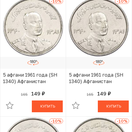
-10
%
-10
%
5 афгани 1961 года (SH
5 афгани 1961 года (SH
1340) Афганистан
1340) Афганистан
149
149
165
165
руб.
руб.
В КОРЗИНЕ
В КОРЗИНЕ
КУПИТЬ
КУПИТЬ
-10
%
-10
%