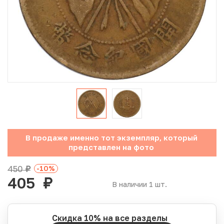
Юбилейные монеты Банка России (с 1999 года)
Памятные и инвестиционные монеты СССР и России
Иностранные монеты
Неофициальные выпуски монет (Unusual)
Античные и средневековые монеты
Наборы монет
В продаже именно тот экземпляр, который
представлен на фото
Инвестиционные монеты
450
-10
%
руб.
405
руб.
В наличии 1 шт.
Скидка 10% на все разделы