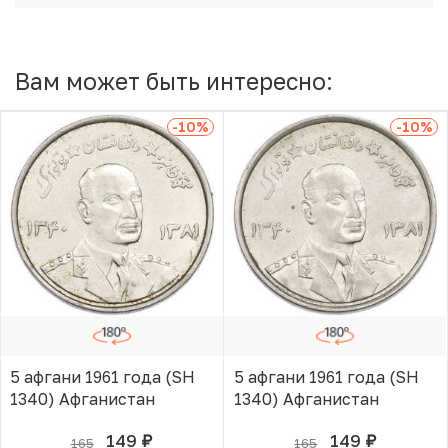
Вам может быть интересно:
-10
%
-10
%
5 афгани 1961 года (SH
5 афгани 1961 года (SH
1340) Афганистан
1340) Афганистан
149
149
165
165
руб.
руб.
В КОРЗИНЕ
В КОРЗИНЕ