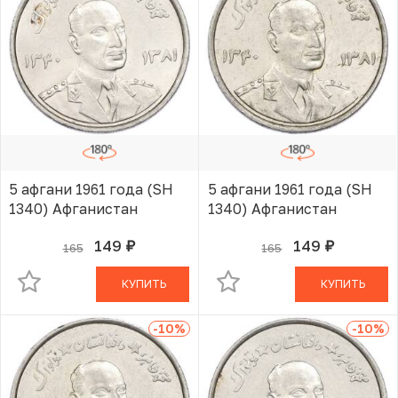
5 афгани 1961 года (SH
5 афгани 1961 года (SH
1340) Афганистан
1340) Афганистан
149
149
165
165
руб.
руб.
В КОРЗИНЕ
В КОРЗИНЕ
КУПИТЬ
КУПИТЬ
-10
%
-10
%