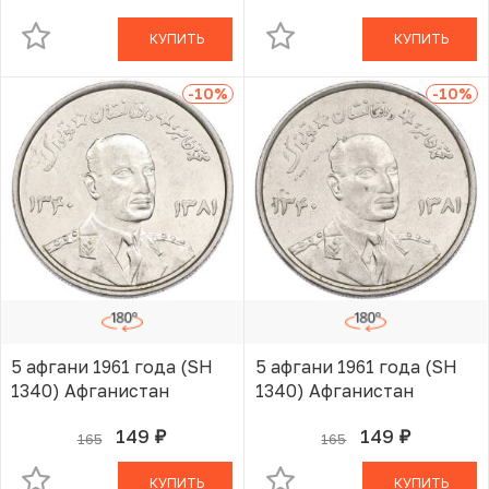
КУПИТЬ
КУПИТЬ
-10
%
-10
%
5 афгани 1961 года (SH
5 афгани 1961 года (SH
1340) Афганистан
1340) Афганистан
149
149
165
165
руб.
руб.
В КОРЗИНЕ
В КОРЗИНЕ
КУПИТЬ
КУПИТЬ