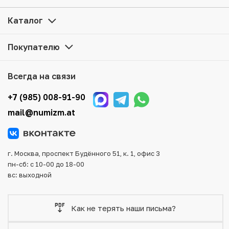
оформить заказ на сайте. Все монеты, представленные
в каталоге, находятся в наличии на нашем складе.
Каталог
Мы доставим Ваш заказ в любой регион России, кроме
Покупателю
того, возможен самовывоз товара из офиса магазина.
Для вашего удобства представлены несколько способов
оплаты и доставки заказа. Все отправления надежно и
Всегда на связи
тщательно упаковываются, что исключает возможность
повреждения во время доставки.
+7 (985) 008-91-90
mail@numizm.at
г. Москва, проспект Будённого 51, к. 1, офис 3
пн-сб: с 10-00 до 18-00
вс: выходной
Как не терять наши письма?