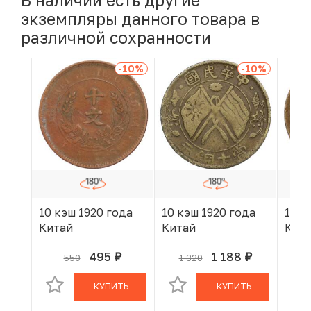
В наличии есть другие
экземпляры данного товара в
различной сохранности
-10
%
-10
%
10 кэш 1920 года
10 кэш 1920 года
10 к
Китай
Китай
Кит
495
1 188
550
1 320
руб.
руб.
В КОРЗИНЕ
В КОРЗИНЕ
КУПИТЬ
КУПИТЬ