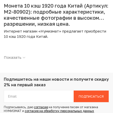
Монета 10 кэш 1920 года Китай (Артикул:
M2-80902): подробные характеристики,
качественные фотографии в высоком
разрешении, низкая цена.
Интернет магазин «Нумизмат» предлагает приобрести
10 кэш 1920 года Китай.
Подробные характеристики товара:
Показать
Страна: Китай
Номинал: 10 кэш
Год: 1920
Металл: Медь
Вес: 6.79 г
Подпишитесь на наши новости
и получите скидку
Диаметр: 28 мм
2% на первый заказ
Состояние: F
ПОДПИСАТЬСЯ
Купить 10 кэш 1920 года Китай по привлекательной цене
Подписываясь, даю
согласие
на получение писем от магазина
можно в нашем интернет-магазине — Вам достаточно
НУМИЗМАТ и
согласие на обработку персональных данных