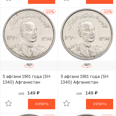
-10
%
-10
%
5 афгани 1961 года (SH
5 афгани 1961 года (SH
1340) Афганистан
1340) Афганистан
149
149
165
165
руб.
руб.
В КОРЗИНЕ
В КОРЗИНЕ
КУПИТЬ
КУПИТЬ