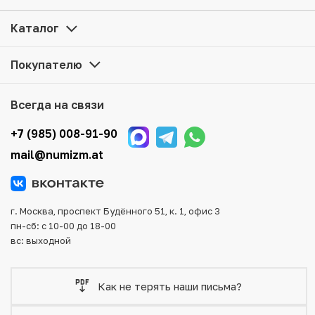
оформить заказ на сайте. Все монеты, представленные
в каталоге, находятся в наличии на нашем складе.
Каталог
Мы доставим Ваш заказ в любой регион России, кроме
Покупателю
того, возможен самовывоз товара из офиса магазина.
Для вашего удобства представлены несколько способов
оплаты и доставки заказа. Все отправления надежно и
Всегда на связи
тщательно упаковываются, что исключает возможность
повреждения во время доставки.
+7 (985) 008-91-90
mail@numizm.at
г. Москва, проспект Будённого 51, к. 1, офис 3
пн-сб: с 10-00 до 18-00
вс: выходной
Как не терять наши письма?