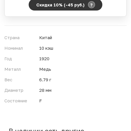
?
Скидка 10% (-45
руб.
)
Период действия акции:
Начало:
06.08.2026 00:00
Окончание:
07.08.2026 23:59
Страна
Китай
Время до окончания:
13
ч.
Номинал
10 кэш
Год
1920
Металл
Медь
Вес
6.79 г
Диаметр
28 мм
Состояние
F