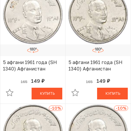
5 афгани 1961 года (SH
5 афгани 1961 года (SH
1340) Афганистан
1340) Афганистан
149
149
165
165
руб.
руб.
В КОРЗИНЕ
В КОРЗИНЕ
КУПИТЬ
КУПИТЬ
-10
%
-10
%