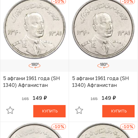
-10
%
-10
%
5 афгани 1961 года (SH
5 афгани 1961 года (SH
1340) Афганистан
1340) Афганистан
149
149
165
165
руб.
руб.
В КОРЗИНЕ
В КОРЗИНЕ
КУПИТЬ
КУПИТЬ
-10
%
-10
%