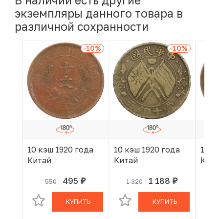
В наличии есть другие
экземпляры данного товара в
различной сохранности
-10
%
-10
%
10 кэш 1920 года
10 кэш 1920 года
10 к
Китай
Китай
Кит
495
1 188
550
1 320
руб.
руб.
В КОРЗИНЕ
В КОРЗИНЕ
КУПИТЬ
КУПИТЬ