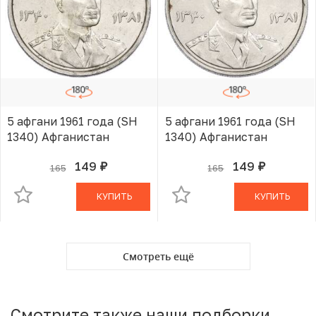
5 афгани 1961 года (SH
5 афгани 1961 года (SH
1340) Афганистан
1340) Афганистан
149
149
165
165
руб.
руб.
В КОРЗИНЕ
В КОРЗИНЕ
КУПИТЬ
КУПИТЬ
Смотреть ещё
Смотрите также наши подборки