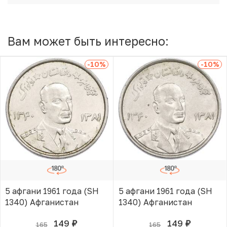
Вам может быть интересно:
-10
%
-10
%
5 афгани 1961 года (SH
5 афгани 1961 года (SH
1340) Афганистан
1340) Афганистан
149
149
165
165
руб.
руб.
В КОРЗИНЕ
В КОРЗИНЕ