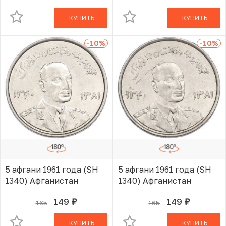
КУПИТЬ
КУПИТЬ
-10
%
-10
%
5 афгани 1961 года (SH
5 афгани 1961 года (SH
1340) Афганистан
1340) Афганистан
149
149
165
165
руб.
руб.
В КОРЗИНЕ
В КОРЗИНЕ
КУПИТЬ
КУПИТЬ