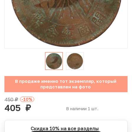
Юбилейные монеты Банка России (с 1999 года)
Памятные и инвестиционные монеты СССР и России
Иностранные монеты
Неофициальные выпуски монет (Unusual)
Античные и средневековые монеты
Наборы монет
В продаже именно тот экземпляр, который
представлен на фото
Инвестиционные монеты
450
-10
%
руб.
405
руб.
В наличии 1 шт.
Скидка 10% на все разделы