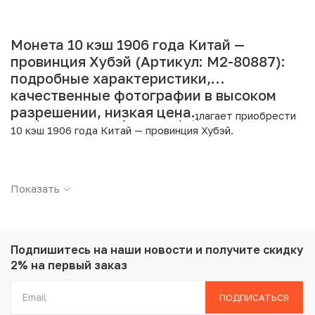
Монета 10 кэш 1906 года Китай —
провинция Хубэй (Артикул: M2-80887):
подробные характеристики,
качественные фотографии в высоком
разрешении, низкая цена.
Интернет магазин «Нумизмат» предлагает приобрести
10 кэш 1906 года Китай — провинция Хубэй.
Подробные характеристики товара:
Показать
Страна: Китай
Номинал: 10 кэш
Год: 1906
Металл: Медь
Вес: 7.19 г
Подпишитесь на наши новости
и получите скидку
Диаметр: 28 мм
2% на первый заказ
Состояние: VG
ПОДПИСАТЬСЯ