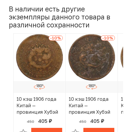
В наличии есть другие
экземпляры данного товара в
различной сохранности
-10
%
-10
%
10 кэш 1906 года
10 кэш 1906 года
10 к
Китай —
Китай —
Кита
провинция Хубэй
провинция Хубэй
пров
405
405
450
450
руб.
руб.
В КОРЗИНЕ
В КОРЗИНЕ