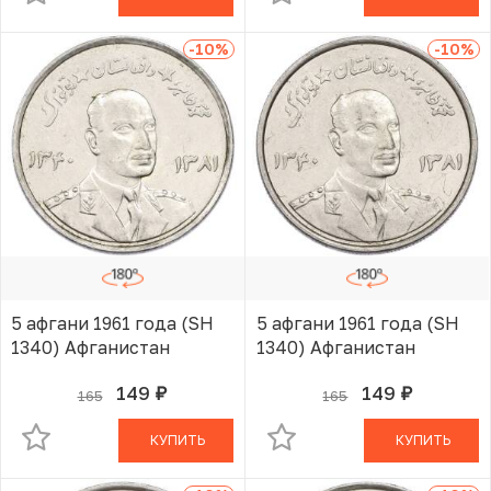
-10
%
-10
%
5 афгани 1961 года (SH
5 афгани 1961 года (SH
1340) Афганистан
1340) Афганистан
149
149
165
165
руб.
руб.
В КОРЗИНЕ
В КОРЗИНЕ
КУПИТЬ
КУПИТЬ