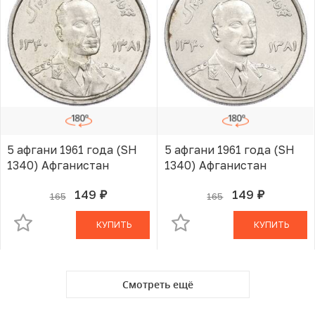
5 афгани 1961 года (SH
5 афгани 1961 года (SH
1340) Афганистан
1340) Афганистан
149
149
165
165
руб.
руб.
В КОРЗИНЕ
В КОРЗИНЕ
КУПИТЬ
КУПИТЬ
Смотреть ещё