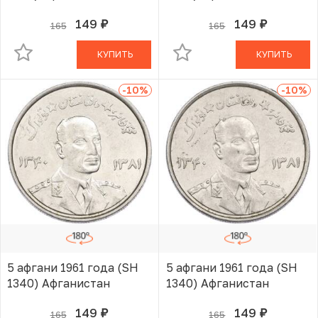
149
149
165
165
руб.
руб.
В КОРЗИНЕ
В КОРЗИНЕ
КУПИТЬ
КУПИТЬ
-10
%
-10
%
5 афгани 1961 года (SH
5 афгани 1961 года (SH
1340) Афганистан
1340) Афганистан
149
149
165
165
руб.
руб.
В КОРЗИНЕ
В КОРЗИНЕ