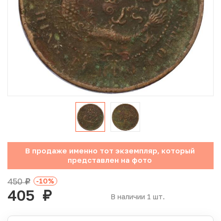
Юбилейные монеты Банка России (с 1999 года)
Памятные и инвестиционные монеты СССР и России
Иностранные монеты
Неофициальные выпуски монет (Unusual)
Античные и средневековые монеты
Наборы монет
В продаже именно тот экземпляр, который
Инвестиционные монеты
представлен на фото
450
-10
%
руб.
405
руб.
В наличии 1 шт.