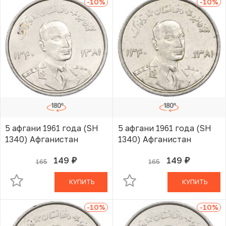
-10
%
-10
%
5 афгани 1961 года (SH
5 афгани 1961 года (SH
1340) Афганистан
1340) Афганистан
149
149
165
165
руб.
руб.
В КОРЗИНЕ
В КОРЗИНЕ
КУПИТЬ
КУПИТЬ
-10
%
-10
%