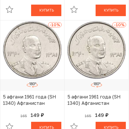
КУПИТЬ
КУПИТЬ
-10
%
-10
%
5 афгани 1961 года (SH
5 афгани 1961 года (SH
1340) Афганистан
1340) Афганистан
149
149
165
165
руб.
руб.
В КОРЗИНЕ
В КОРЗИНЕ
КУПИТЬ
КУПИТЬ