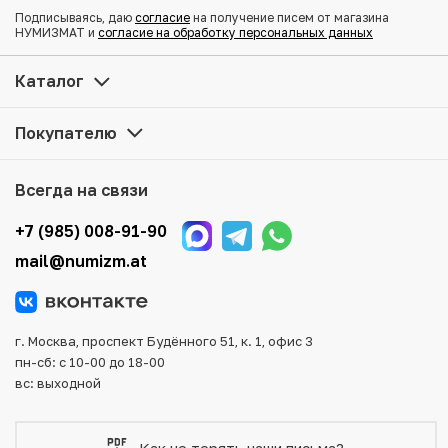
Купить 10 кэш 1906 года Китай — провинция Хубэй по
Подписываясь, даю
согласие
на получение писем от магазина
привлекательной цене можно в нашем интернет-
НУМИЗМАТ и
согласие на обработку персональных данных
магазине — Вам достаточно оформить заказ на сайте.
Все монеты, представленные в каталоге, находятся в
Каталог
наличии на нашем складе.
Покупателю
Мы доставим Ваш заказ в любой регион России, кроме
того, возможен самовывоз товара из офиса магазина.
Для вашего удобства представлены несколько способов
Всегда на связи
оплаты и доставки заказа. Все отправления надежно и
тщательно упаковываются, что исключает возможность
+7 (985) 008-91-90
повреждения во время доставки.
mail@numizm.at
г. Москва, проспект Будённого 51, к. 1, офис 3
пн-сб: с 10-00 до 18-00
вс: выходной
Как не терять наши письма?