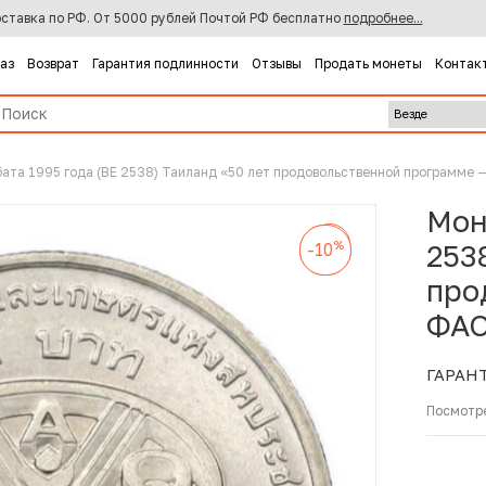
ставка по РФ. От 5000 рублей Почтой РФ бесплатно
подробнее...
каз
Возврат
Гарантия подлинности
Отзывы
Продать монеты
Контак
бата 1995 года (BE 2538) Таиланд «50 лет продовольственной программе
Мон
%
-10
%
%
253
-10
-10
про
ФАО
ГАРАН
Посмотр