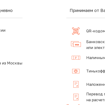
дневно
Принимаем от В
сии
QR-кодом
Банковск
или элек
Наличным
 из Москвы
Тинькофф
Наложенн
Перевод 
на расчет