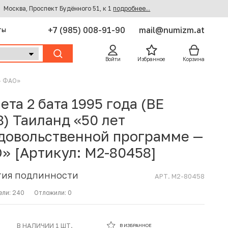
Москва, Проспект Будённого 51, к 1
подробнее...
+7 (985) 008-91-90
mail@numizm.at
ты
Войти
Избранное
Корзина
 — ФАО»
ета 2 бата 1995 года (BE
8) Таиланд «50 лет
довольственной программе —
» [Артикул: M2-80458]
ТИЯ ПОДЛИННОСТИ
АРТ. M2-80458
ели:
240
Отложили:
0
В ИЗБРАННОМ
В НАЛИЧИИ 1 ШТ.
В ИЗБРАННОЕ