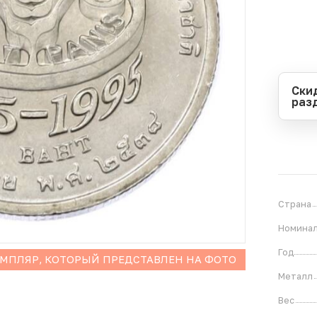
Ски
раз
Перио
Начал
Оконч
В
2
Страна
Номина
Год
ЕМПЛЯР, КОТОРЫЙ ПРЕДСТАВЛЕН НА ФОТО
Металл
Вес