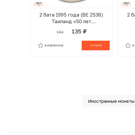
2 бата 1995 года (BE 2538)
2 б
Таиланд «50 лет
продовольственной
135
150
руб.
программе — ФАО»
В ИЗБРАННОМ
В КОРЗИНЕ
В
В ИЗБРАННОЕ
КУПИТЬ
В
Иностранные монеты