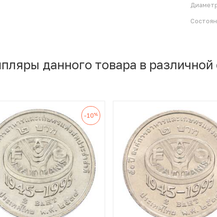
Диамет
Состоя
мпляры данного товара в различной
%
-10