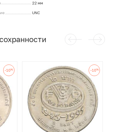
р
22 мм
ние
UNC
 сохранности
%
%
-10
-10