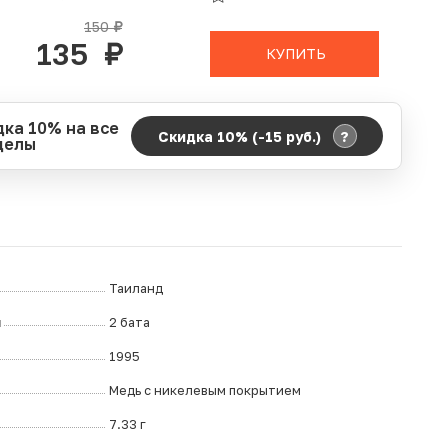
В КОРЗИНЕ
150
руб.
135
руб.
КУПИТЬ
дка 10% на все
?
Скидка 10% (-15
руб.
)
делы
д действия акции:
о:
06.08.2026 00:00
ание:
07.08.2026 23:59
ремя до окончания:
3
ч.
Таиланд
л
2 бата
1995
Медь с никелевым покрытием
7.33 г