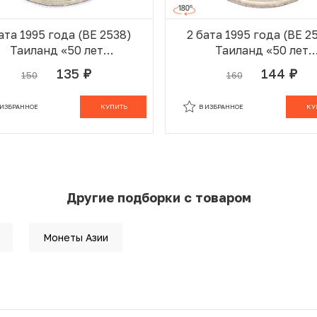
ата 1995 года (BE 2538)
2 бата 1995 года (BE 2
Таиланд «50 лет
Таиланд «50 лет
продовольственной
продовольственно
135
144
150
160
руб.
руб.
программе — ФАО»
программе — ФАО»
 ИЗБРАННОМ
В КОРЗИНЕ
В ИЗБРАННОМ
В К
 ИЗБРАННОЕ
КУПИТЬ
В ИЗБРАННОЕ
КУ
Другие подборки с товаром
Монеты Азии