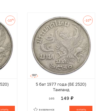
%
%
-10
-10
2520)
5 бат 1977 года (BE 2520)
Таиланд
149
165
руб.
 КОРЗИНЕ
В КОРЗИНЕ
КУПИТЬ
В ИЗБРАННОЕ
КУПИТЬ