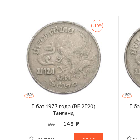
%
-10
5 бат 1977 года (BE 2520)
5 ба
Таиланд
149
165
руб.
В КОРЗИНЕ
В ИЗБРАННОЕ
КУПИТЬ
В И