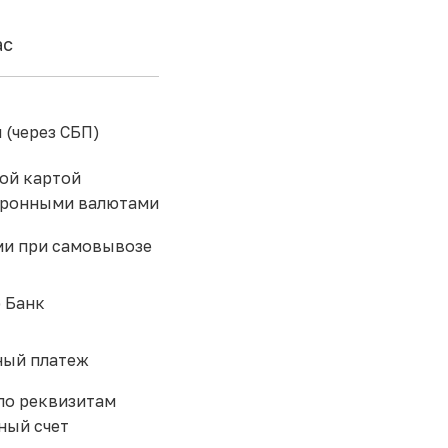
ас
 (через СБП)
ой картой
тронными валютами
и при самовывозе
 Банк
ый платеж
по реквизитам
ный счет