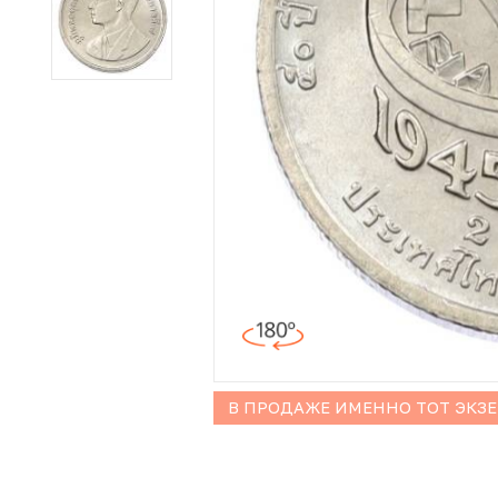
Иностранные монеты
Неофициальные выпуски монет (Unusual)
Античные и средневековые монеты
Наборы монет
Инвестиционные монеты
В ПРОДАЖЕ ИМЕННО ТОТ ЭКЗ