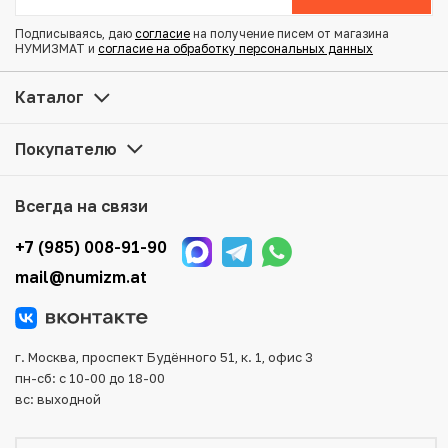
Подписываясь, даю
согласие
на получение писем от магазина
Купить 1 шу 1854-1868 года Япония по привлекательной
НУМИЗМАТ и
согласие на обработку персональных данных
цене можно в нашем интернет-магазине — Вам
достаточно оформить заказ на сайте. Все монеты,
Каталог
представленные в каталоге, находятся в наличии на
нашем складе.
Покупателю
Мы доставим Ваш заказ в любой регион России, кроме
того, возможен самовывоз товара из офиса магазина.
Всегда на связи
Для вашего удобства представлены несколько способов
оплаты и доставки заказа. Все отправления надежно и
+7 (985) 008-91-90
тщательно упаковываются, что исключает возможность
mail@numizm.at
повреждения во время доставки.
г. Москва, проспект Будённого 51, к. 1, офис 3
пн-сб: с 10-00 до 18-00
вс: выходной