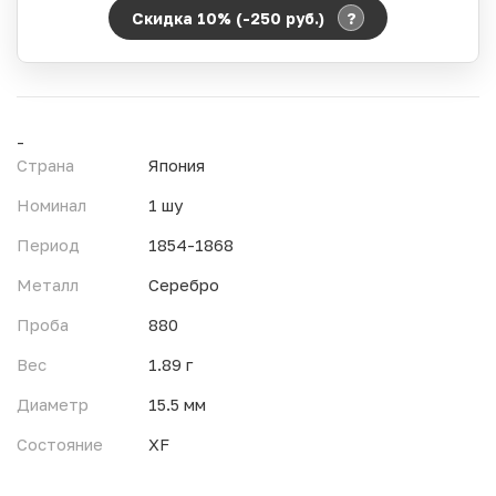
?
Скидка 10% (-250
руб.
)
Период действия акции:
Начало:
06.08.2026 00:00
Окончание:
07.08.2026 23:59
-
Время до окончания:
Страна
Япония
16
ч.
Номинал
1 шу
Период
1854-1868
Металл
Серебро
Проба
880
Вес
1.89 г
Диаметр
15.5 мм
Состояние
XF