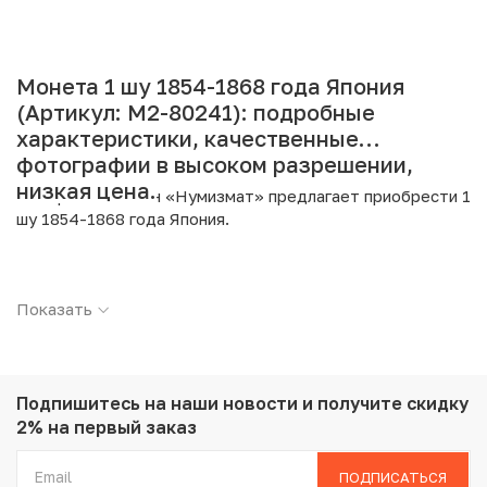
Монета 1 шу 1854-1868 года Япония
(Артикул: M2-80241): подробные
характеристики, качественные
фотографии в высоком разрешении,
низкая цена.
Интернет магазин «Нумизмат» предлагает приобрести 1
шу 1854-1868 года Япония.
Подробные характеристики товара:
Показать
Страна: Япония
Номинал: 1 шу
Период: 1854-1868
Металл: Серебро
Проба: 880
Подпишитесь на наши новости
и получите скидку
Вес: 1.89 г
2% на первый заказ
Диаметр: 15.5 мм
Состояние: XF
ПОДПИСАТЬСЯ