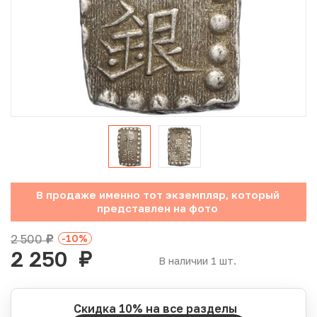
Юбилейные монеты Банка России (с 1999 года)
Памятные и инвестиционные монеты СССР и России
Иностранные монеты
Неофициальные выпуски монет (Unusual)
Античные и средневековые монеты
Наборы монет
В продаже именно тот экземпляр, который
представлен на фото
Инвестиционные монеты
2 500
-10
%
руб.
2 250
руб.
В наличии 1 шт.
Скидка 10% на все разделы