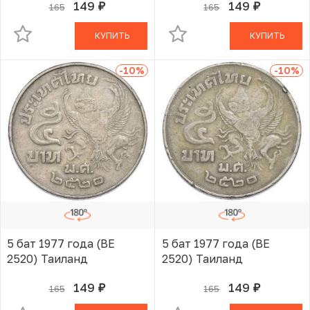
149
149
165
165
руб.
руб.
В КОРЗИНЕ
В КОРЗИНЕ
КУПИТЬ
КУПИТЬ
-10
%
-10
%
5 бат 1977 года (BE
5 бат 1977 года (BE
2520) Таиланд
2520) Таиланд
149
149
165
165
руб.
руб.
В КОРЗИНЕ
В КОРЗИНЕ