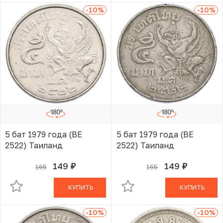
-10
%
-10
%
5 бат 1979 года (BE
5 бат 1979 года (BE
2522) Таиланд
2522) Таиланд
149
149
165
165
руб.
руб.
В КОРЗИНЕ
В КОРЗИНЕ
КУПИТЬ
КУПИТЬ
-10
%
-10
%