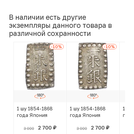
В наличии есть другие
экземпляры данного товара в
различной сохранности
-10
%
-10
%
1 шу 1854-1868
1 шу 1854-1868
1 шу
года Япония
года Япония
года
2 700
2 700
3 000
3 000
3 
руб.
руб.
В КОРЗИНЕ
В КОРЗИНЕ