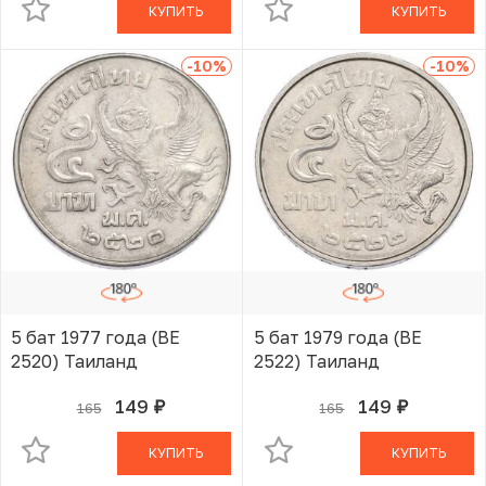
КУПИТЬ
КУПИТЬ
-10
%
-10
%
5 бат 1977 года (BE
5 бат 1979 года (BE
2520) Таиланд
2522) Таиланд
149
149
165
165
руб.
руб.
В КОРЗИНЕ
В КОРЗИНЕ
КУПИТЬ
КУПИТЬ