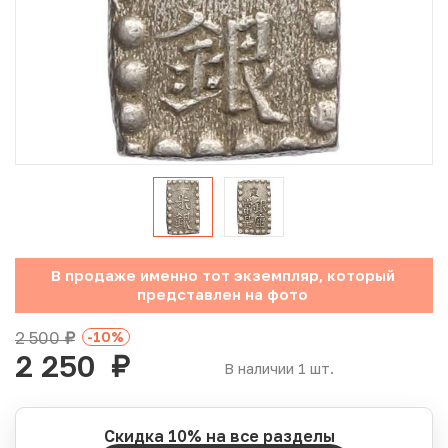
Юбилейные монеты Банка России (с 1999 года)
Памятные и инвестиционные монеты СССР и России
Иностранные монеты
Неофициальные выпуски монет (Unusual)
Античные и средневековые монеты
Наборы монет
В продаже именно тот экземпляр, который
представлен на фото
Инвестиционные монеты
2 500
-10
%
руб.
2 250
руб.
В наличии 1 шт.
Скидка 10% на все разделы