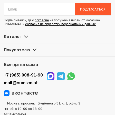
Диаметр: 15.5 мм
Состояние: XF
ПОДПИСАТЬСЯ
Эпоха Ансэй
Подписываясь, даю
согласие
на получение писем от магазина
НУМИЗМАТ и
согласие на обработку персональных данных
Купить 1 шу 1854-1868 года Япония по привлекательной
цене можно в нашем интернет-магазине — Вам
Каталог
достаточно оформить заказ на сайте. Все монеты,
представленные в каталоге, находятся в наличии на
Покупателю
нашем складе.
Мы доставим Ваш заказ в любой регион России, кроме
Всегда на связи
того, возможен самовывоз товара из офиса магазина.
Для вашего удобства представлены несколько способов
+7 (985) 008-91-90
оплаты и доставки заказа. Все отправления надежно и
mail@numizm.at
тщательно упаковываются, что исключает возможность
повреждения во время доставки.
г. Москва, проспект Будённого 51, к. 1, офис 3
пн-сб: с 10-00 до 18-00
вс: выходной