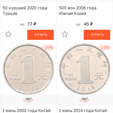
50 курушей 2020 года
500 вон 2006 года
Турция
Южная Корея
77
45
85
50
руб.
руб.
В КОРЗИНЕ
В КОРЗИНЕ
КУПИТЬ
КУПИТЬ
-10
%
-10
%
1 юань 2002 года Китай
1 юань 2014 года Китай