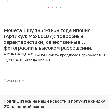
Монета 1 шу 1854-1868 года Япония
(Артикул: M2-80187): подробные
характеристики, качественные
фотографии в высоком разрешении,
низкая цена.
Интернет магазин «Нумизмат» предлагает приобрести 1
шу 1854-1868 года Япония.
Подробные характеристики товара:
Показать
Страна: Япония
Номинал: 1 шу
Период: 1854-1868
Металл: Серебро
Проба: 880
Подпишитесь на наши новости
и получите скидку
Вес: 1.85 г
2% на первый заказ