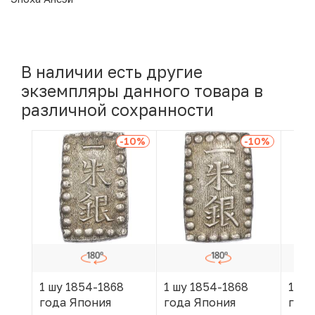
В наличии есть другие
экземпляры данного товара в
различной сохранности
-10
%
-10
%
1 шу 1854-1868
1 шу 1854-1868
1 шу
года Япония
года Япония
года