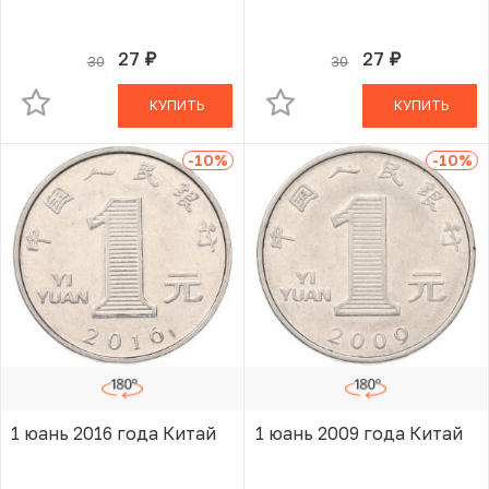
27
27
30
30
руб.
руб.
В КОРЗИНЕ
В КОРЗИНЕ
КУПИТЬ
КУПИТЬ
-10
%
-10
%
1 юань 2016 года Китай
1 юань 2009 года Китай