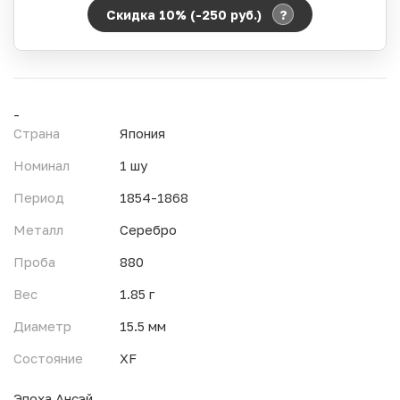
?
Скидка 10% (-250
руб.
)
Период действия акции:
Начало:
06.08.2026 00:00
Окончание:
07.08.2026 23:59
-
Время до окончания:
Страна
Япония
1
12
дн.
ч.
Номинал
1 шу
Период
1854-1868
Металл
Серебро
Проба
880
Вес
1.85 г
Диаметр
15.5 мм
Состояние
XF
Эпоха Ансэй