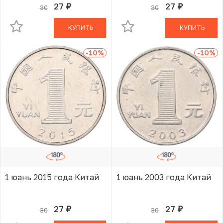
27
27
30
30
руб.
руб.
В КОРЗИНЕ
В КОРЗИНЕ
КУПИТЬ
КУПИТЬ
-10
%
-10
%
1 юань 2015 года Китай
1 юань 2003 года Китай
27
27
30
30
руб.
руб.
В КОРЗИНЕ
В КОРЗИНЕ