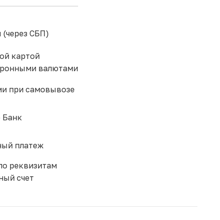
 (через СБП)
ой картой
тронными валютами
и при самовывозе
 Банк
ый платеж
по реквизитам
ный счет