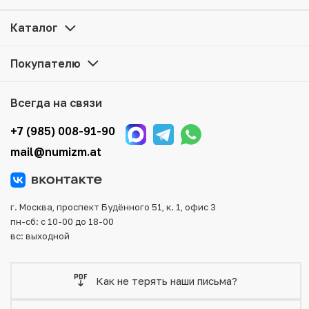
оформить заказ на сайте. Все монеты, представленные
в каталоге, находятся в наличии на нашем складе.
Каталог
Мы доставим Ваш заказ в любой регион России, кроме
Покупателю
того, возможен самовывоз товара из офиса магазина.
Для вашего удобства представлены несколько способов
оплаты и доставки заказа. Все отправления надежно и
Всегда на связи
тщательно упаковываются, что исключает возможность
повреждения во время доставки.
+7 (985) 008-91-90
mail@numizm.at
г. Москва, проспект Будённого 51, к. 1, офис 3
пн-сб: с 10-00 до 18-00
вс: выходной
Как не терять наши письма?