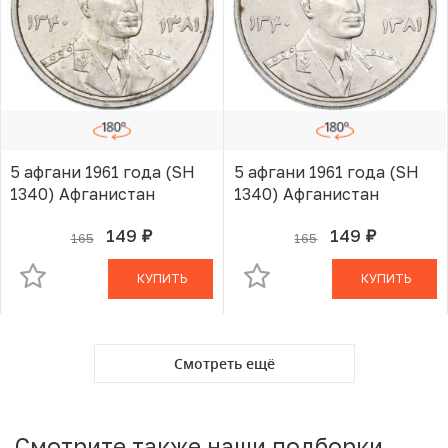
5 афгани 1961 года (SH
5 афгани 1961 года (SH
1340) Афганистан
1340) Афганистан
149
149
165
165
руб.
руб.
В КОРЗИНЕ
В КОРЗИНЕ
КУПИТЬ
КУПИТЬ
Смотреть ещё
Смотрите также наши подборки