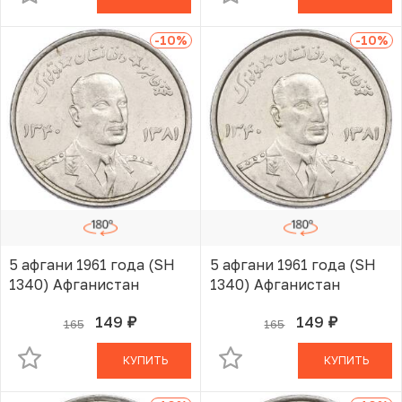
-10
%
-10
%
5 афгани 1961 года (SH
5 афгани 1961 года (SH
1340) Афганистан
1340) Афганистан
149
149
165
165
руб.
руб.
В КОРЗИНЕ
В КОРЗИНЕ
КУПИТЬ
КУПИТЬ