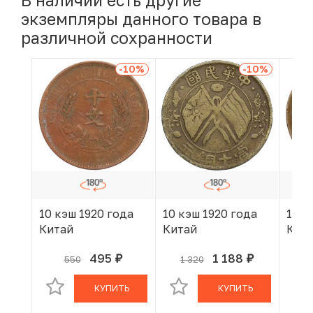
В наличии есть другие
экземпляры данного товара в
различной сохранности
-10
%
-10
%
10 кэш 1920 года
10 кэш 1920 года
10 к
Китай
Китай
Кит
495
1 188
550
1 320
руб.
руб.
В КОРЗИНЕ
В КОРЗИНЕ
КУПИТЬ
КУПИТЬ