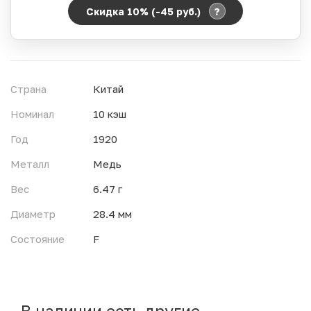
?
Скидка 10% (-45
руб.
)
Период действия акции:
Начало:
06.08.2026 00:00
Окончание:
07.08.2026 23:59
Страна
Китай
Время до окончания:
8
ч.
Номинал
10 кэш
Год
1920
Металл
Медь
Вес
6.47 г
Диаметр
28.4 мм
Состояние
F