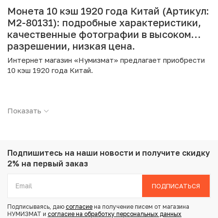
Монета 10 кэш 1920 года Китай (Артикул:
M2-80131): подробные характеристики,
качественные фотографии в высоком
разрешении, низкая цена.
Интернет магазин «Нумизмат» предлагает приобрести
10 кэш 1920 года Китай.
Подробные характеристики товара:
Показать
Страна: Китай
Номинал: 10 кэш
Год: 1920
Металл: Медь
Вес: 6.47 г
Подпишитесь на наши новости
и получите скидку
Диаметр: 28.4 мм
2% на первый заказ
Состояние: F
ПОДПИСАТЬСЯ
Купить 10 кэш 1920 года Китай по привлекательной цене
Подписываясь, даю
согласие
на получение писем от магазина
можно в нашем интернет-магазине — Вам достаточно
НУМИЗМАТ и
согласие на обработку персональных данных