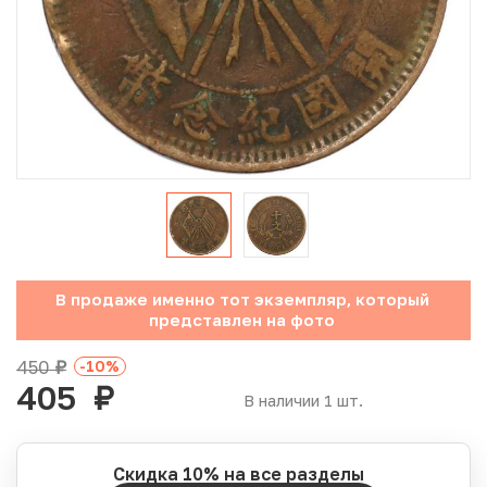
Юбилейные монеты Банка России (с 1999 года)
Памятные и инвестиционные монеты СССР и России
Иностранные монеты
Неофициальные выпуски монет (Unusual)
Античные и средневековые монеты
Наборы монет
В продаже именно тот экземпляр, который
представлен на фото
Инвестиционные монеты
450
-10
%
руб.
405
руб.
В наличии 1 шт.
Скидка 10% на все разделы