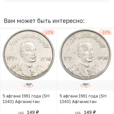
Вам может быть интересно:
-10
%
-10
%
5 афгани 1961 года (SH
5 афгани 1961 года (SH
1340) Афганистан
1340) Афганистан
149
149
165
165
руб.
руб.
В КОРЗИНЕ
В КОРЗИНЕ