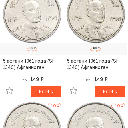
5 афгани 1961 года (SH
5 афгани 1961 года (SH
1340) Афганистан
1340) Афганистан
149
149
165
165
руб.
руб.
В КОРЗИНЕ
В КОРЗИНЕ
КУПИТЬ
КУПИТЬ
-10
%
-10
%