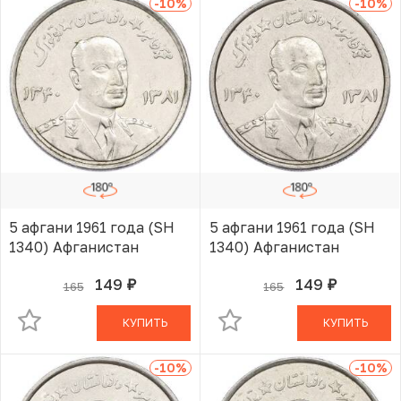
-10
%
-10
%
5 афгани 1961 года (SH
5 афгани 1961 года (SH
1340) Афганистан
1340) Афганистан
149
149
165
165
руб.
руб.
В КОРЗИНЕ
В КОРЗИНЕ
КУПИТЬ
КУПИТЬ
-10
%
-10
%