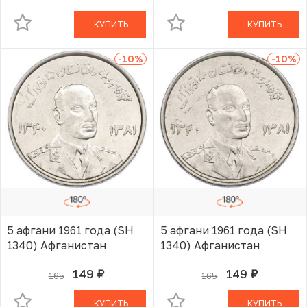
КУПИТЬ
КУПИТЬ
-10
%
-10
%
5 афгани 1961 года (SH
5 афгани 1961 года (SH
1340) Афганистан
1340) Афганистан
149
149
165
165
руб.
руб.
В КОРЗИНЕ
В КОРЗИНЕ
КУПИТЬ
КУПИТЬ