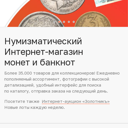
Юбилейные монеты Банка России (с 1999 года)
Памятные и инвестиционные монеты СССР и России
Иностранные монеты
Нумизматический
Неофициальные выпуски монет (Unusual)
Интернет-магазин
монет и банкнот
Античные и средневековые монеты
Более 35.000 товаров для коллекционеров! Ежедневно
Наборы монет
пополняемый ассортимент, фотографии с высокой
детализацией, удобный интерфейс для поиска
Инвестиционные монеты
по каталогу, отправка заказа на следующий день.
Посетите также
Интернет-аукцион «Золотникъ»
Новые лоты каждую неделю.