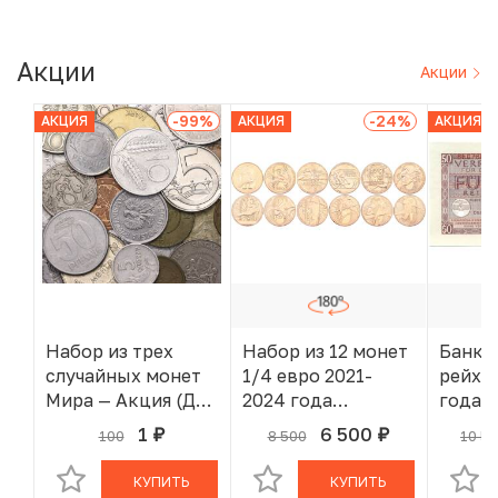
Акции
Акции
-99
%
-24
%
АКЦИЯ
АКЦИЯ
АКЦИЯ
Набор из трех
Набор из 12 монет
Банкн
случайных монет
1/4 евро 2021-
рейхс
Мира — Акция (Для
2024 года
года 
заказов от 2000 р)
Франция «XXXIII
(Воор
1
6 500
100
8 500
10 5
руб.
руб.
В КОРЗИНЕ
В КОРЗИНЕ
летние
силы 
Олимпийские игры
КУПИТЬ
КУПИТЬ
в Париже 2024