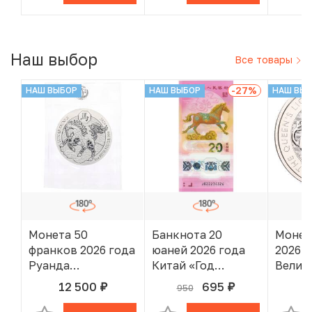
года»
Наш выбор
Все товары
-27
%
НАШ ВЫБОР
НАШ ВЫБОР
НАШ ВЫ
Монета 50
Банкнота 20
Монет
франков 2026 года
юаней 2026 года
2026 г
Руанда
Китай «Год
Велик
«Китайский
лошади»
«Звер
12 500
695
2
950
руб.
руб.
В КОРЗИНЕ
В КОРЗИНЕ
гороскоп — Год
Тюдор
лошади»
Корол