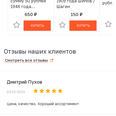
сумму 50 рублей
1909 года Шипов /
рублей
1946 года
Шагин
«Государственный
650
150
руб.
руб.
В КОРЗИНЕ
В КОРЗИНЕ
заем развития
народного
КУПИТЬ
КУПИТЬ
хозяйства СССР»
Отзывы наших клиентов
Смотреть все отзывы
Дмитрий Пухов
03.02.2023
Цена, качество. Хороший ассортимент