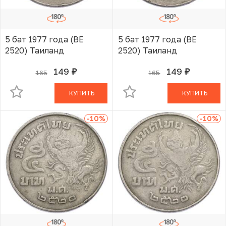
5 бат 1977 года (BE
5 бат 1977 года (BE
2520) Таиланд
2520) Таиланд
149
149
165
165
руб.
руб.
В КОРЗИНЕ
В КОРЗИНЕ
КУПИТЬ
КУПИТЬ
-10
%
-10
%