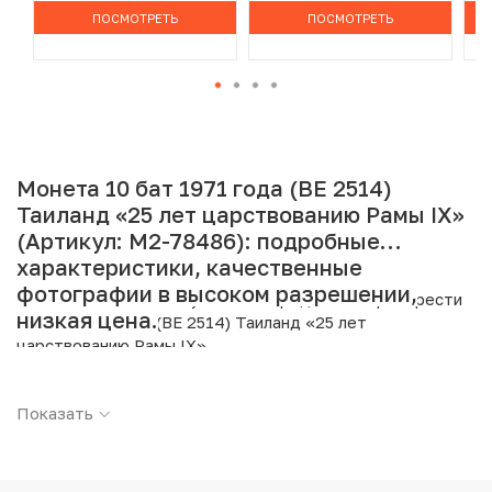
ПОСМОТРЕТЬ
ПОСМОТРЕТЬ
Монета 10 бат 1971 года (BE 2514)
Таиланд «25 лет царствованию Рамы IX»
(Артикул: M2-78486): подробные
характеристики, качественные
фотографии в высоком разрешении,
Интернет магазин «Нумизмат» предлагает приобрести
низкая цена.
10 бат 1971 года (BE 2514) Таиланд «25 лет
царствованию Рамы IX».
Подробные характеристики товара:
Показать
Страна: Таиланд
Номинал: 10 бат
Год: 1971