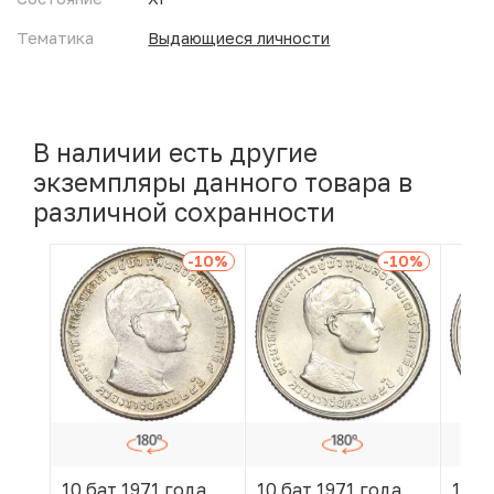
Тематика
Выдающиеся личности
В наличии есть другие
экземпляры данного товара в
различной сохранности
-10
%
-10
%
10 бат 1971 года
10 бат 1971 года
10 б