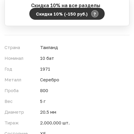
Скидка 10% на все разделы
?
Скидка 10% (-150
руб.
)
Период действия акции:
Начало:
06.08.2026 00:00
Окончание:
07.08.2026 23:59
Страна
Таиланд
Время до окончания:
14
ч.
Номинал
10 бат
Год
1971
Металл
Серебро
Проба
800
Вес
5 г
Диаметр
20.5 мм
Тираж
2.000.000 шт.
Состояние
XF