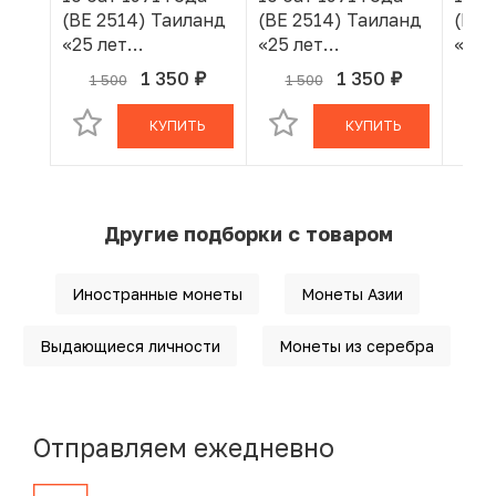
(BE 2514) Таиланд
(BE 2514) Таиланд
(BE 
«25 лет
«25 лет
«25 
царствованию
царствованию
цар
1 350
1 350
1 500
1 500
1
руб.
руб.
В КОРЗИНЕ
В КОРЗИНЕ
Рамы IX»
Рамы IX»
Рамы
КУПИТЬ
КУПИТЬ
Другие подборки с товаром
Иностранные монеты
Монеты Азии
Выдающиеся личности
Монеты из серебра
Отправляем ежедневно