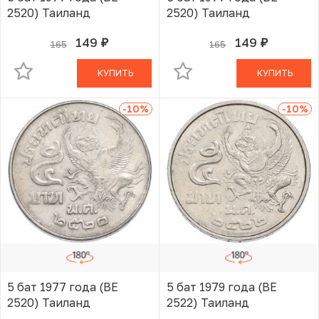
2520) Таиланд
2520) Таиланд
149
149
165
165
руб.
руб.
В КОРЗИНЕ
В КОРЗИНЕ
КУПИТЬ
КУПИТЬ
-10
%
-10
%
5 бат 1977 года (BE
5 бат 1979 года (BE
2520) Таиланд
2522) Таиланд