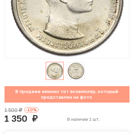
Юбилейные монеты Банка России (с 1999 года)
Памятные и инвестиционные монеты СССР и России
Иностранные монеты
Неофициальные выпуски монет (Unusual)
Античные и средневековые монеты
Наборы монет
В продаже именно тот экземпляр, который
Инвестиционные монеты
представлен на фото
1 500
-10
%
руб.
1 350
руб.
В наличии 1 шт.