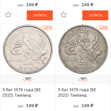
149
149
165
165
руб.
руб.
В КОРЗИНЕ
В КОРЗИНЕ
КУПИТЬ
КУПИТЬ
-10
%
-10
%
5 бат 1979 года (BE
5 бат 1979 года (BE
2522) Таиланд
2522) Таиланд
149
149
165
165
руб.
руб.
В КОРЗИНЕ
В КОРЗИНЕ