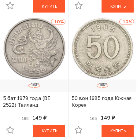
КУПИТЬ
КУПИТЬ
-10
%
-10
%
5 бат 1979 года (BE
50 вон 1985 года Южная
2522) Таиланд
Корея
149
149
165
165
руб.
руб.
В КОРЗИНЕ
В КОРЗИНЕ
КУПИТЬ
КУПИТЬ