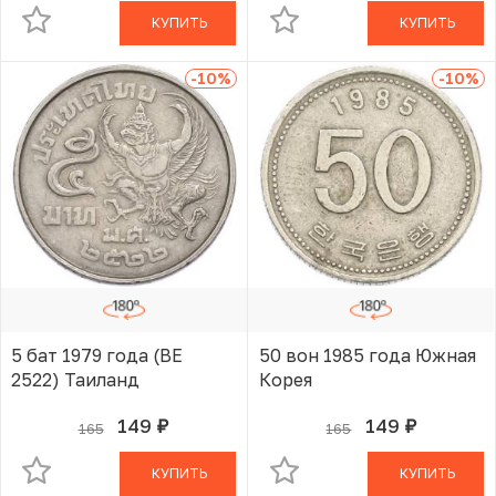
КУПИТЬ
КУПИТЬ
-10
%
-10
%
5 бат 1979 года (BE
50 вон 1985 года Южная
2522) Таиланд
Корея
149
149
165
165
руб.
руб.
В КОРЗИНЕ
В КОРЗИНЕ
КУПИТЬ
КУПИТЬ