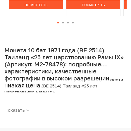
ПОСМОТРЕТЬ
ПОСМОТРЕТЬ
Монета 10 бат 1971 года (BE 2514)
Таиланд «25 лет царствованию Рамы IX»
(Артикул: M2-78478): подробные
характеристики, качественные
фотографии в высоком разрешении,
Интернет магазин «Нумизмат» предлагает приобрести
низкая цена.
10 бат 1971 года (BE 2514) Таиланд «25 лет
царствованию Рамы IX».
Подробные характеристики товара:
Показать
Страна: Таиланд
Номинал: 10 бат
Год: 1971