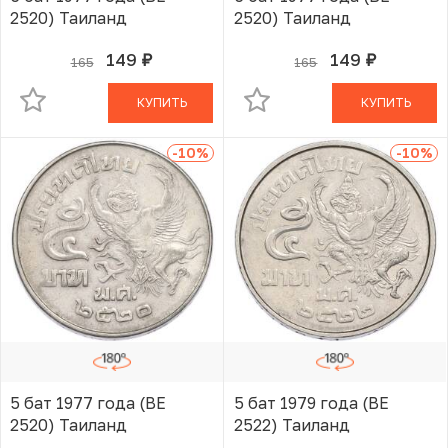
2520) Таиланд
2520) Таиланд
149
149
165
165
руб.
руб.
В КОРЗИНЕ
В КОРЗИНЕ
КУПИТЬ
КУПИТЬ
-10
%
-10
%
5 бат 1977 года (BE
5 бат 1979 года (BE
2520) Таиланд
2522) Таиланд