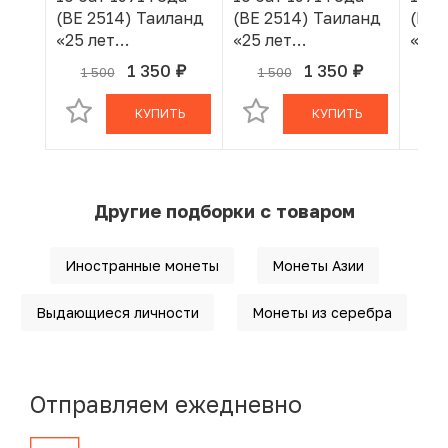
(BE 2514) Таиланд
(BE 2514) Таиланд
(BE 
«25 лет
«25 лет
«25 
царствованию
царствованию
цар
1 350
1 350
1 500
1 500
1
руб.
руб.
В КОРЗИНЕ
В КОРЗИНЕ
Рамы IX»
Рамы IX»
Рамы
КУПИТЬ
КУПИТЬ
Другие подборки с товаром
Иностранные монеты
Монеты Азии
Выдающиеся личности
Монеты из серебра
Отправляем ежедневно