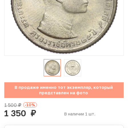
Юбилейные монеты Банка России (с 1999 года)
Памятные и инвестиционные монеты СССР и России
Иностранные монеты
Неофициальные выпуски монет (Unusual)
Античные и средневековые монеты
Наборы монет
В продаже именно тот экземпляр, который
Инвестиционные монеты
представлен на фото
1 500
-10
%
руб.
1 350
руб.
В наличии 1 шт.