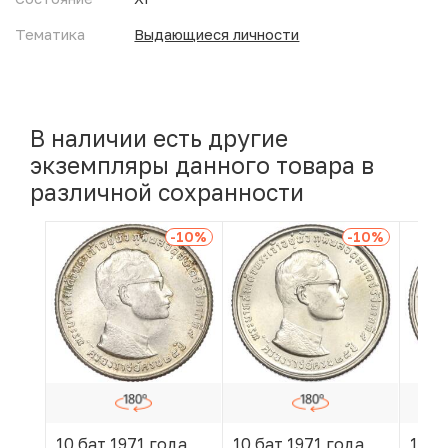
Тематика
Выдающиеся личности
В наличии есть другие
экземпляры данного товара в
различной сохранности
-10
%
-10
%
10 бат 1971 года
10 бат 1971 года
10 б