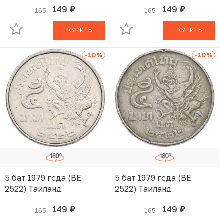
149
149
165
165
руб.
руб.
В КОРЗИНЕ
В КОРЗИНЕ
КУПИТЬ
КУПИТЬ
-10
%
-10
%
5 бат 1979 года (BE
5 бат 1979 года (BE
2522) Таиланд
2522) Таиланд
149
149
165
165
руб.
руб.
В КОРЗИНЕ
В КОРЗИНЕ