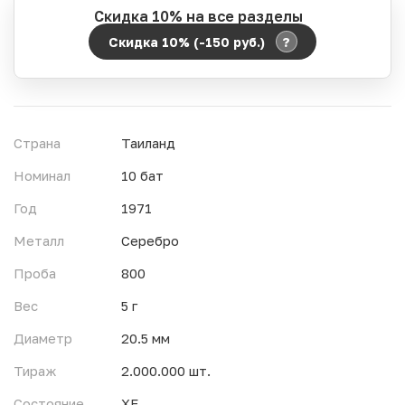
Скидка 10% на все разделы
?
Скидка 10% (-150
руб.
)
Период действия акции:
Начало:
06.08.2026 00:00
Окончание:
07.08.2026 23:59
Страна
Таиланд
Время до окончания:
15
ч.
Номинал
10 бат
Год
1971
Металл
Серебро
Проба
800
Вес
5 г
Диаметр
20.5 мм
Тираж
2.000.000 шт.
Состояние
XF