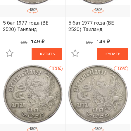
5 бат 1977 года (BE
5 бат 1977 года (BE
2520) Таиланд
2520) Таиланд
149
149
165
165
руб.
руб.
В КОРЗИНЕ
В КОРЗИНЕ
КУПИТЬ
КУПИТЬ
-10
%
-10
%