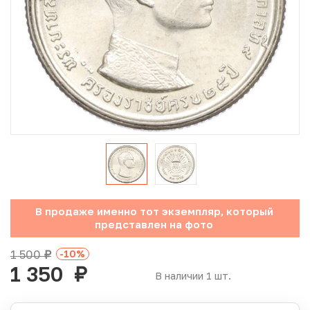
Юбилейные монеты Банка России (с 1999 года)
Памятные и инвестиционные монеты СССР и России
Иностранные монеты
Неофициальные выпуски монет (Unusual)
Античные и средневековые монеты
Наборы монет
В продаже именно тот экземпляр, который
Инвестиционные монеты
представлен на фото
1 500
-10
%
руб.
1 350
руб.
В наличии 1 шт.