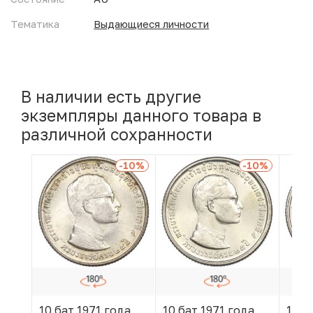
Тематика
Выдающиеся личности
В наличии есть другие
экземпляры данного товара в
различной сохранности
-10
%
-10
%
10 бат 1971 года
10 бат 1971 года
10 б