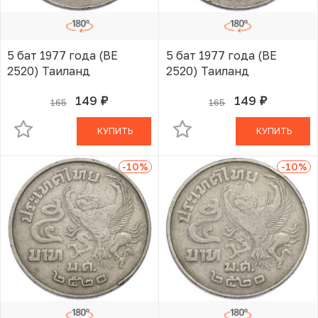
5 бат 1977 года (BE
5 бат 1977 года (BE
2520) Таиланд
2520) Таиланд
149
149
165
165
руб.
руб.
В КОРЗИНЕ
В КОРЗИНЕ
КУПИТЬ
КУПИТЬ
-10
%
-10
%