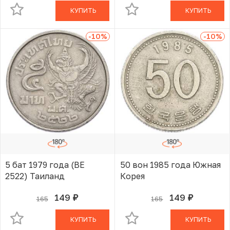
КУПИТЬ
КУПИТЬ
-10
%
-10
%
5 бат 1979 года (BE
50 вон 1985 года Южная
2522) Таиланд
Корея
149
149
165
165
руб.
руб.
В КОРЗИНЕ
В КОРЗИНЕ
КУПИТЬ
КУПИТЬ