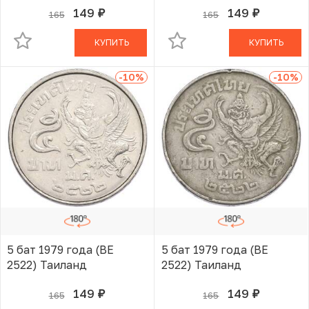
149
149
165
165
руб.
руб.
В КОРЗИНЕ
В КОРЗИНЕ
КУПИТЬ
КУПИТЬ
-10
%
-10
%
5 бат 1979 года (BE
5 бат 1979 года (BE
2522) Таиланд
2522) Таиланд
149
149
165
165
руб.
руб.
В КОРЗИНЕ
В КОРЗИНЕ