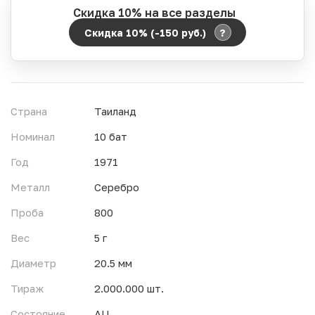
Скидка 10% на все разделы
?
Скидка 10% (-150
руб.
)
Период действия акции:
Начало:
06.08.2026 00:00
Окончание:
07.08.2026 23:59
Страна
Таиланд
Время до окончания:
16
ч.
Номинал
10 бат
Год
1971
Металл
Серебро
Проба
800
Вес
5 г
Диаметр
20.5 мм
Тираж
2.000.000 шт.
Состояние
AU