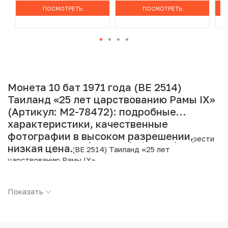
ПОСМОТРЕТЬ
ПОСМОТРЕТЬ
Монета 10 бат 1971 года (BE 2514)
Таиланд «25 лет царствованию Рамы IX»
(Артикул: M2-78472): подробные
характеристики, качественные
фотографии в высоком разрешении,
Интернет магазин «Нумизмат» предлагает приобрести
низкая цена.
10 бат 1971 года (BE 2514) Таиланд «25 лет
царствованию Рамы IX».
Подробные характеристики товара:
Показать
Страна: Таиланд
Номинал: 10 бат
Год: 1971