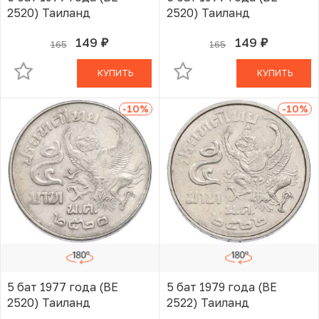
2520) Таиланд
2520) Таиланд
149
149
165
165
руб.
руб.
В КОРЗИНЕ
В КОРЗИНЕ
КУПИТЬ
КУПИТЬ
-10
%
-10
%
5 бат 1977 года (BE
5 бат 1979 года (BE
2520) Таиланд
2522) Таиланд