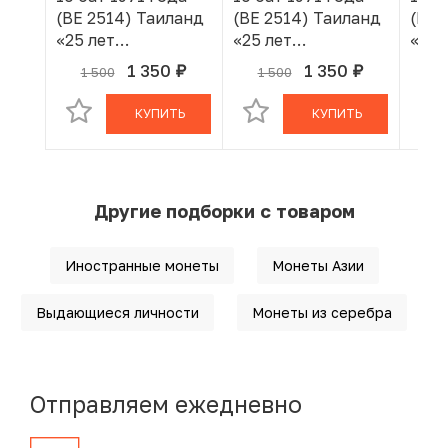
(BE 2514) Таиланд
(BE 2514) Таиланд
(BE 
«25 лет
«25 лет
«25 
царствованию
царствованию
цар
1 350
1 350
1 500
1 500
1
руб.
руб.
В КОРЗИНЕ
В КОРЗИНЕ
Рамы IX»
Рамы IX»
Рамы
КУПИТЬ
КУПИТЬ
Другие подборки с товаром
Иностранные монеты
Монеты Азии
Выдающиеся личности
Монеты из серебра
Отправляем ежедневно