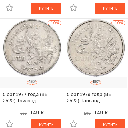
КУПИТЬ
КУПИТЬ
-10
%
-10
%
5 бат 1977 года (BE
5 бат 1979 года (BE
2520) Таиланд
2522) Таиланд
149
149
165
165
руб.
руб.
В КОРЗИНЕ
В КОРЗИНЕ
КУПИТЬ
КУПИТЬ