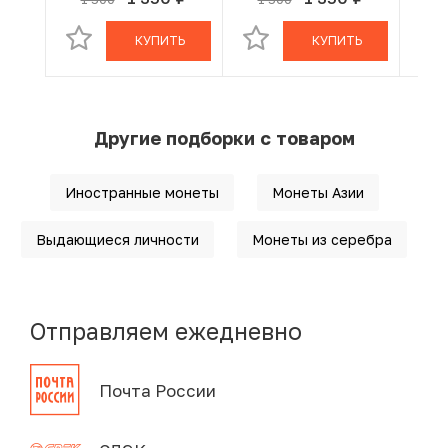
руб.
руб.
В КОРЗИНЕ
В КОРЗИНЕ
Рамы IX»
Рамы IX»
Рамы
КУПИТЬ
КУПИТЬ
Другие подборки с товаром
Иностранные монеты
Монеты Азии
Выдающиеся личности
Монеты из серебра
Отправляем ежедневно
Почта России