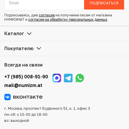
Диаметр: 20.5 мм
ПОДПИСАТЬСЯ
Тираж: 2.000.000
Состояние: AU
Подписываясь, даю
согласие
на получение писем от магазина
Тематика: Выдающиеся личности
НУМИЗМАТ и
согласие на обработку персональных данных
Каталог
Купить 10 бат 1971 года (BE 2514) Таиланд «25 лет
царствованию Рамы IX» по привлекательной цене можно
Покупателю
в нашем интернет-магазине — Вам достаточно
оформить заказ на сайте. Все монеты, представленные
в каталоге, находятся в наличии на нашем складе.
Всегда на связи
Мы доставим Ваш заказ в любой регион России, кроме
+7 (985) 008-91-90
того, возможен самовывоз товара из офиса магазина.
mail@numizm.at
Для вашего удобства представлены несколько способов
оплаты и доставки заказа. Все отправления надежно и
тщательно упаковываются, что исключает возможность
повреждения во время доставки.
г. Москва, проспект Будённого 51, к. 1, офис 3
пн-сб: с 10-00 до 18-00
вс: выходной