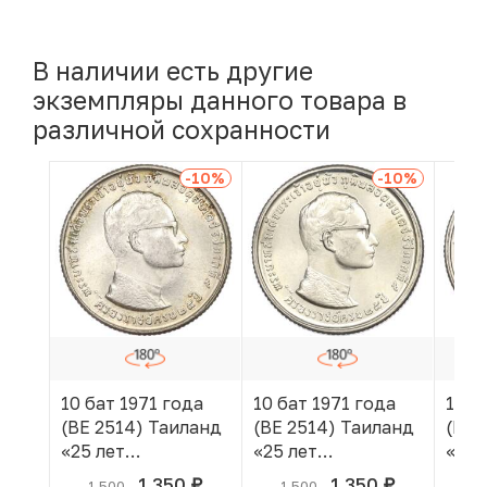
В наличии есть другие
экземпляры данного товара в
различной сохранности
-10
%
-10
%
10 бат 1971 года
10 бат 1971 года
10 б
(BE 2514) Таиланд
(BE 2514) Таиланд
(BE 
«25 лет
«25 лет
«25 
царствованию
царствованию
цар
1 350
1 350
1 500
1 500
1