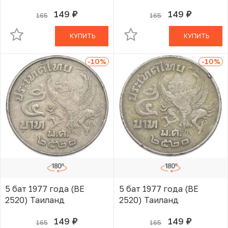
149
149
165
165
руб.
руб.
В КОРЗИНЕ
В КОРЗИНЕ
КУПИТЬ
КУПИТЬ
-10
%
-10
%
5 бат 1977 года (BE
5 бат 1977 года (BE
2520) Таиланд
2520) Таиланд
149
149
165
165
руб.
руб.
В КОРЗИНЕ
В КОРЗИНЕ