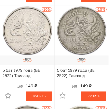
-10
%
-10
%
5 бат 1979 года (BE
5 бат 1979 года (BE
2522) Таиланд
2522) Таиланд
149
149
165
165
руб.
руб.
В КОРЗИНЕ
В КОРЗИНЕ
КУПИТЬ
КУПИТЬ
-10
%
-10
%