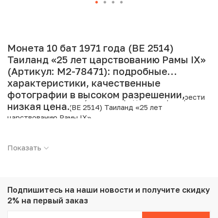
Монета 10 бат 1971 года (BE 2514)
Таиланд «25 лет царствованию Рамы IX»
(Артикул: M2-78471): подробные
характеристики, качественные
фотографии в высоком разрешении,
Интернет магазин «Нумизмат» предлагает приобрести
низкая цена.
10 бат 1971 года (BE 2514) Таиланд «25 лет
царствованию Рамы IX».
Подробные характеристики товара:
Показать
Страна: Таиланд
Номинал: 10 бат
Год: 1971
Металл: Серебро
Подпишитесь на наши новости
и получите скидку
Проба: 800
2% на первый заказ
Вес: 5 г