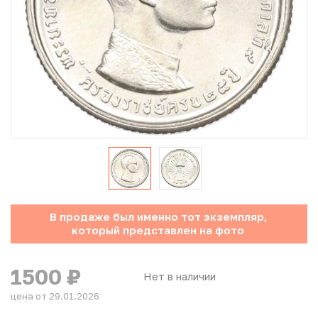
Юбилейные монеты Банка России (с 1999 года)
Памятные и инвестиционные монеты СССР и России
Иностранные монеты
Неофициальные выпуски монет (Unusual)
Античные и средневековые монеты
Наборы монет
В продаже был именно тот экземпляр,
Инвестиционные монеты
который представлен на фото
1500
₽
Нет в наличии
цена от 29.01.2026