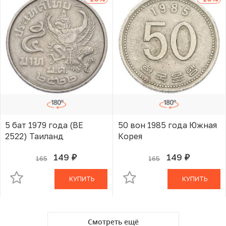
5 бат 1979 года (BE
50 вон 1985 года Южная
2522) Таиланд
Корея
149
149
165
165
руб.
руб.
В КОРЗИНЕ
В КОРЗИНЕ
КУПИТЬ
КУПИТЬ
Смотреть ещё