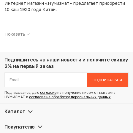
Интернет магазин «Нумизмат» предлагает приобрести
10 кэш 1920 года Китай.
Подробные характеристики товара:
Показать
Страна: Китай
Номинал: 10 кэш
Год: 1920
Металл: Медь
Вес: 7.21 г
Подпишитесь на наши новости
и получите скидку
Диаметр: 28.7 мм
2% на первый заказ
Состояние: F
ПОДПИСАТЬСЯ
Купить 10 кэш 1920 года Китай по привлекательной цене
Подписываясь, даю
согласие
на получение писем от магазина
можно в нашем интернет-магазине — Вам достаточно
НУМИЗМАТ и
согласие на обработку персональных данных
оформить заказ на сайте. Все монеты, представленные
в каталоге, находятся в наличии на нашем складе.
Каталог
Мы доставим Ваш заказ в любой регион России, кроме
Покупателю
того, возможен самовывоз товара из офиса магазина.