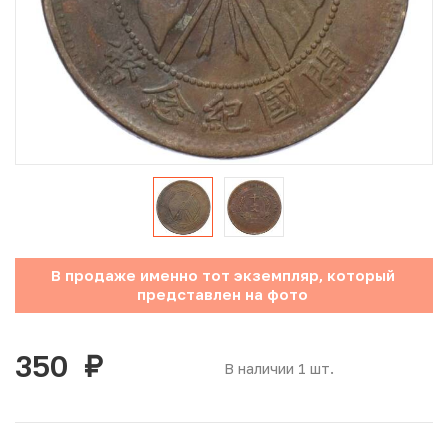
Юбилейные монеты Банка России (с 1999 года)
Памятные и инвестиционные монеты СССР и России
Иностранные монеты
Неофициальные выпуски монет (Unusual)
Античные и средневековые монеты
Наборы монет
В продаже именно тот экземпляр, который
представлен на фото
Инвестиционные монеты
350
руб.
В наличии 1 шт.