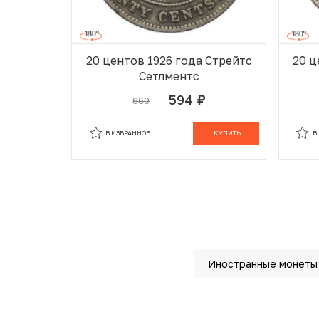
20 центов 1926 года Стрейтс
20 ц
Сетлментс
594
660
руб.
В ИЗБРАННОМ
В КОРЗИНЕ
В
В ИЗБРАННОЕ
КУПИТЬ
В
Иностранные монеты