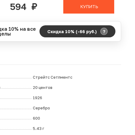
594
руб.
КУПИТЬ
дка 10% на все
?
Скидка 10% (-66
руб.
)
делы
д действия акции:
о:
06.08.2026 00:00
ание:
07.08.2026 23:59
ремя до окончания:
8
дн.
ч.
Стрейтс Сетлментс
л
20 центов
1926
Серебро
600
5.43 г