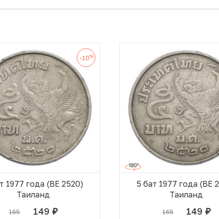
%
-10
т 1977 года (BE 2520)
5 бат 1977 года (BE 
Таиланд
Таиланд
149
149
165
165
руб.
руб.
В КОРЗИНЕ
В