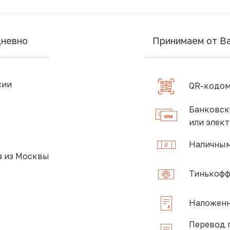
дневно
Принимаем от В
сии
QR-кодом
Банковск
или элек
Наличным
 из Москвы
Тинькофф
Наложенн
Перевод 