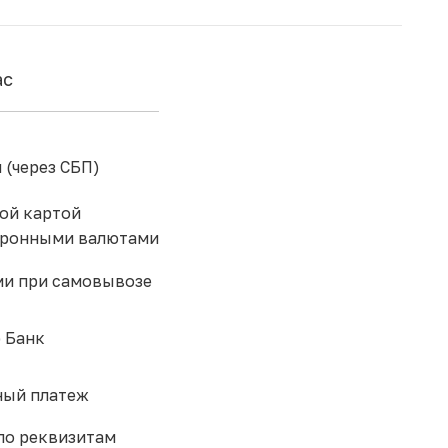
ас
 (через СБП)
ой картой
тронными валютами
и при самовывозе
 Банк
ый платеж
по реквизитам