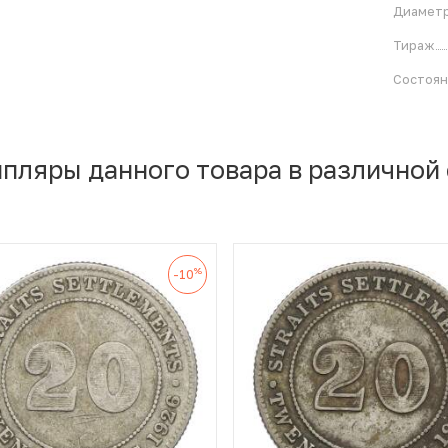
Диамет
Тираж
Состоя
мпляры данного товара в различной
%
-10