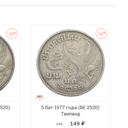
%
%
-10
-10
2520)
5 бат 1977 года (BE 2520)
Таиланд
149
165
руб.
 КОРЗИНЕ
В КОРЗИНЕ