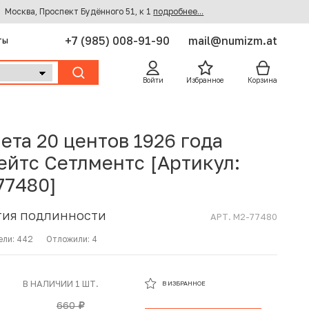
Москва, Проспект Будённого 51, к 1
подробнее...
+7 (985) 008-91-90
mail@numizm.at
ты
Войти
Избранное
Корзина
ета 20 центов 1926 года
ейтс Сетлментс [Артикул:
77480]
ТИЯ ПОДЛИННОСТИ
АРТ. M2-77480
ели:
442
Отложили:
4
В ИЗБРАННОМ
В НАЛИЧИИ 1 ШТ.
В ИЗБРАННОЕ
В КОРЗИНЕ
660
руб.