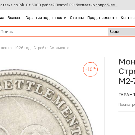
ставка по РФ. От 5000 рублей Почтой РФ бесплатно
подробнее...
каз
Возврат
Гарантия подлинности
Отзывы
Продать монеты
Контак
 центов 1926 года Стрейтс Сетлментс
Мон
%
-10
%
%
Стр
-10
-10
M2-
ГАРАН
Посмотр