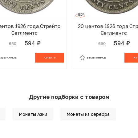
ентов 1926 года Стрейтс
20 центов 1926 года Ст
Сетлментс
Сетлментс
594
594
660
660
руб.
руб.
 ИЗБРАННОМ
В КОРЗИНЕ
В ИЗБРАННОМ
В К
 ИЗБРАННОЕ
КУПИТЬ
В ИЗБРАННОЕ
КУ
Другие подборки с товаром
Монеты Азии
Монеты из серебра