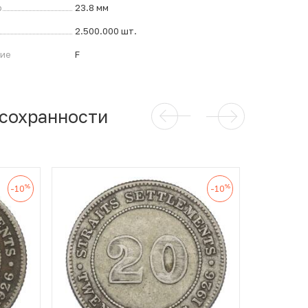
р
23.8 мм
2.500.000 шт.
ние
F
 сохранности
%
%
-10
-10