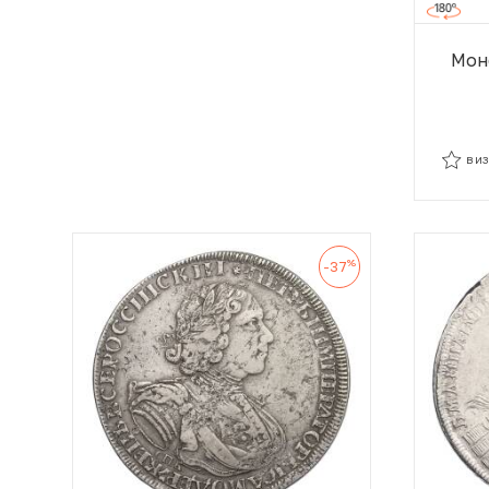
Моне
В И
В И
%
-37