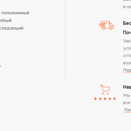
в н
о пополняемый
обный
Бес
а следующий
По
Зак
усл
отп
воз
Под
На
Мы 
все
По