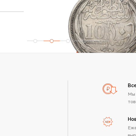
Вс
Мы 
тов
Но
Еже
вып