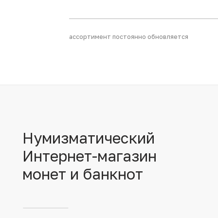
Иностранные монеты
ассортимент постоянно обновляется
Неофициальные выпуски монет (Unusual)
Античные и средневековые монеты
Наборы монет
Инвестиционные монеты
Нумизматический
Интернет-магазин
монет и банкнот