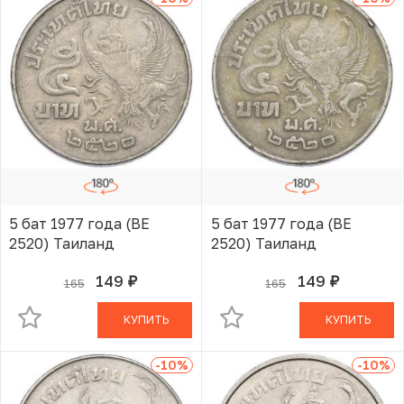
5 бат 1977 года (BE
5 бат 1977 года (BE
2520) Таиланд
2520) Таиланд
149
149
165
165
руб.
руб.
В КОРЗИНЕ
В КОРЗИНЕ
КУПИТЬ
КУПИТЬ
-10
%
-10
%