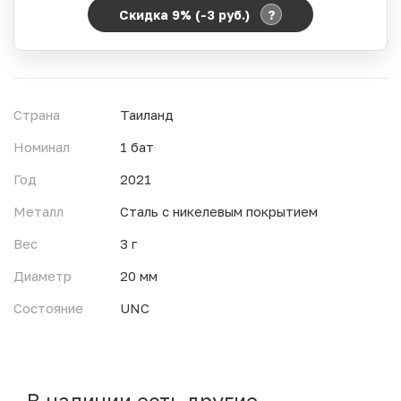
?
Скидка 9% (-3
руб.
)
Период действия акции:
Начало:
06.08.2026 00:00
Окончание:
07.08.2026 23:59
Страна
Таиланд
Время до окончания:
13
ч.
Номинал
1 бат
Год
2021
Металл
Сталь с никелевым покрытием
Вес
3 г
Диаметр
20 мм
Состояние
UNC