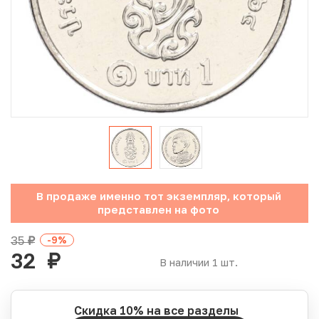
Юбилейные монеты Банка России (с 1999 года)
Памятные и инвестиционные монеты СССР и России
Иностранные монеты
Неофициальные выпуски монет (Unusual)
Античные и средневековые монеты
Наборы монет
В продаже именно тот экземпляр, который
представлен на фото
Инвестиционные монеты
35
-9
%
руб.
32
руб.
В наличии 1 шт.
Скидка 10% на все разделы