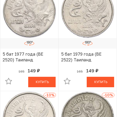
5 бат 1977 года (BE
5 бат 1979 года (BE
2520) Таиланд
2522) Таиланд
149
149
165
165
руб.
руб.
В КОРЗИНЕ
В КОРЗИНЕ
КУПИТЬ
КУПИТЬ
-10
%
-10
%