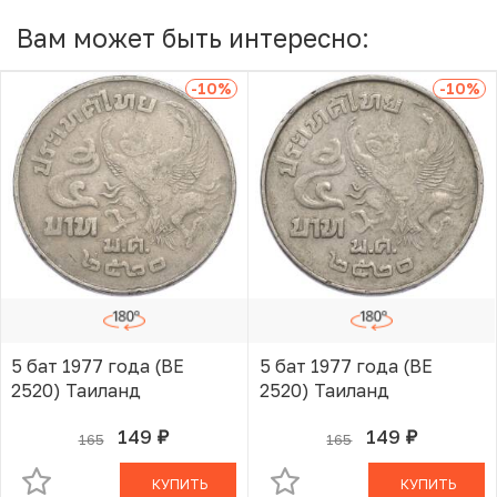
Вам может быть интересно:
-10
%
-10
%
5 бат 1977 года (BE
5 бат 1977 года (BE
2520) Таиланд
2520) Таиланд
149
149
165
165
руб.
руб.
В КОРЗИНЕ
В КОРЗИНЕ
КУПИТЬ
КУПИТЬ