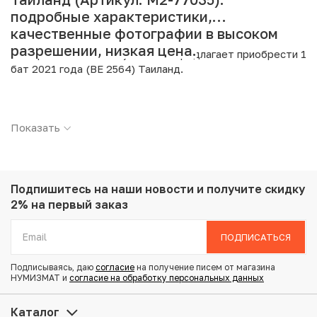
подробные характеристики,
качественные фотографии в высоком
разрешении, низкая цена.
Интернет магазин «Нумизмат» предлагает приобрести 1
бат 2021 года (BE 2564) Таиланд.
Подробные характеристики товара:
Показать
Страна: Таиланд
Номинал: 1 бат
Год: 2021
Металл: Сталь с никелевым покрытием
Вес: 3 г
Подпишитесь на наши новости
и получите скидку
Диаметр: 20 мм
2% на первый заказ
Состояние: UNC
ПОДПИСАТЬСЯ
Купить 1 бат 2021 года (BE 2564) Таиланд по
Подписываясь, даю
согласие
на получение писем от магазина
привлекательной цене можно в нашем интернет-
НУМИЗМАТ и
согласие на обработку персональных данных
магазине — Вам достаточно оформить заказ на сайте.
Все монеты, представленные в каталоге, находятся в
Каталог