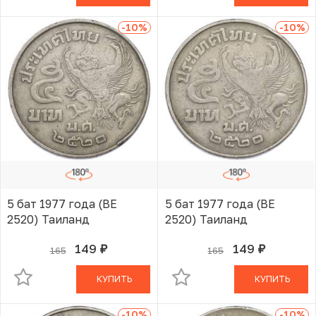
-10
%
-10
%
5 бат 1977 года (BE
5 бат 1977 года (BE
2520) Таиланд
2520) Таиланд
149
149
165
165
руб.
руб.
В КОРЗИНЕ
В КОРЗИНЕ
КУПИТЬ
КУПИТЬ
-10
%
-10
%