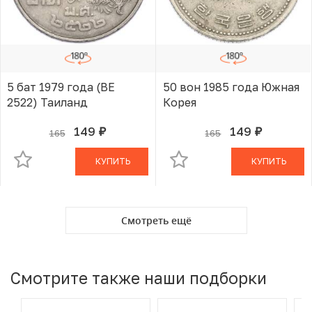
5 бат 1979 года (BE
50 вон 1985 года Южная
2522) Таиланд
Корея
149
149
165
165
руб.
руб.
В КОРЗИНЕ
В КОРЗИНЕ
КУПИТЬ
КУПИТЬ
Смотреть ещё
Смотрите также наши подборки