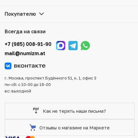
наличии на нашем складе.
Покупателю
Мы доставим Ваш заказ в любой регион России, кроме
того, возможен самовывоз товара из офиса магазина.
Для вашего удобства представлены несколько способов
Всегда на связи
оплаты и доставки заказа. Все отправления надежно и
тщательно упаковываются, что исключает возможность
+7 (985) 008-91-90
повреждения во время доставки.
mail@numizm.at
г. Москва, проспект Будённого 51, к. 1, офис 3
пн-сб: с 10-00 до 18-00
вс: выходной
Как не терять наши письма?
Отзывы о магазине на Маркете