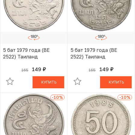
5 бат 1979 года (BE
5 бат 1979 года (BE
2522) Таиланд
2522) Таиланд
149
149
165
165
руб.
руб.
В КОРЗИНЕ
В КОРЗИНЕ
КУПИТЬ
КУПИТЬ
-10
%
-10
%