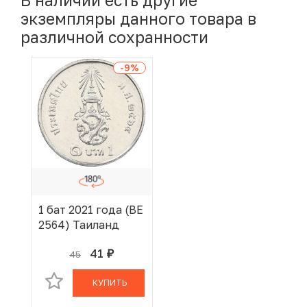
В наличии есть другие
экземпляры данного товара в
различной сохранности
-9
%
1 бат 2021 года (BE
2564) Таиланд
41
45
руб.
В КОРЗИНЕ
КУПИТЬ