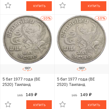
КУПИТЬ
КУПИТЬ
-10
%
-10
%
5 бат 1977 года (BE
5 бат 1977 года (BE
2520) Таиланд
2520) Таиланд
149
149
165
165
руб.
руб.
В КОРЗИНЕ
В КОРЗИНЕ
КУПИТЬ
КУПИТЬ