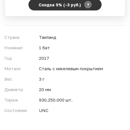
?
Скидка 9% (-3
руб.
)
Период действия акции:
Начало:
06.08.2026 00:00
Окончание:
07.08.2026 23:59
Страна
Таиланд
Время до окончания:
13
ч.
Номинал
1 бат
Год
2017
Металл
Сталь с никелевым покрытием
Вес
3 г
Диаметр
20 мм
Тираж
930.250.000 шт.
Состояние
UNC