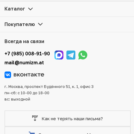
привлекательной цене можно в нашем интернет-
магазине — Вам достаточно оформить заказ на сайте.
Каталог
Все монеты, представленные в каталоге, находятся в
наличии на нашем складе.
Покупателю
Мы доставим Ваш заказ в любой регион России, кроме
того, возможен самовывоз товара из офиса магазина.
Всегда на связи
Для вашего удобства представлены несколько способов
оплаты и доставки заказа. Все отправления надежно и
+7 (985) 008-91-90
тщательно упаковываются, что исключает возможность
mail@numizm.at
повреждения во время доставки.
г. Москва, проспект Будённого 51, к. 1, офис 3
пн-сб: с 10-00 до 18-00
вс: выходной
Как не терять наши письма?