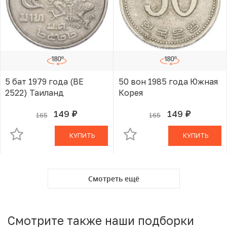
5 бат 1979 года (BE
50 вон 1985 года Южная
2522) Таиланд
Корея
149
149
165
165
руб.
руб.
В КОРЗИНЕ
В КОРЗИНЕ
КУПИТЬ
КУПИТЬ
Смотреть ещё
Смотрите также наши подборки