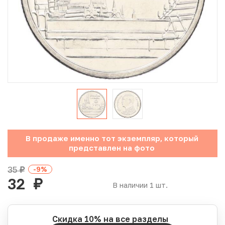
Юбилейные монеты Банка России (с 1999 года)
Памятные и инвестиционные монеты СССР и России
Иностранные монеты
Неофициальные выпуски монет (Unusual)
Античные и средневековые монеты
Наборы монет
В продаже именно тот экземпляр, который
представлен на фото
Инвестиционные монеты
35
-9
%
руб.
32
руб.
В наличии 1 шт.
Скидка 10% на все разделы