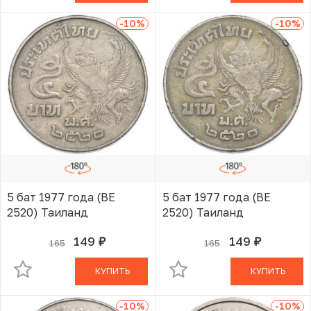
-10
%
-10
%
5 бат 1977 года (BE
5 бат 1977 года (BE
2520) Таиланд
2520) Таиланд
149
149
165
165
руб.
руб.
В КОРЗИНЕ
В КОРЗИНЕ
КУПИТЬ
КУПИТЬ
-10
%
-10
%