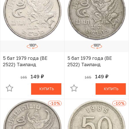
5 бат 1979 года (BE
5 бат 1979 года (BE
2522) Таиланд
2522) Таиланд
149
149
165
165
руб.
руб.
В КОРЗИНЕ
В КОРЗИНЕ
КУПИТЬ
КУПИТЬ
-10
%
-10
%