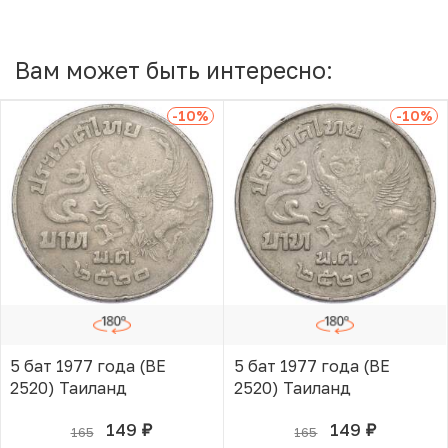
Вам может быть интересно:
-10
%
-10
%
5 бат 1977 года (BE
5 бат 1977 года (BE
2520) Таиланд
2520) Таиланд
149
149
165
165
руб.
руб.
В КОРЗИНЕ
В КОРЗИНЕ