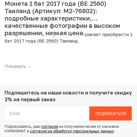
Монета 1 бат 2017 года (BE 2560)
Таиланд (Артикул: M2-76802):
подробные характеристики,
качественные фотографии в высоком
разрешении, низкая цена.
Интернет магазин «Нумизмат» предлагает приобрести 1
бат 2017 года (BE 2560) Таиланд.
Подробные характеристики товара:
Показать
Страна: Таиланд
Номинал: 1 бат
Год: 2017
Металл: Сталь с никелевым покрытием
Вес: 3 г
Подпишитесь на наши новости
и получите скидку
Диаметр: 20 мм
2% на первый заказ
Тираж: 930.250.000
Состояние: UNC
ПОДПИСАТЬСЯ
Подписываясь, даю
согласие
на получение писем от магазина
Купить 1 бат 2017 года (BE 2560) Таиланд по
НУМИЗМАТ и
согласие на обработку персональных данных