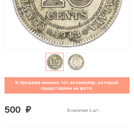
Юбилейные монеты Банка России (с 1999 года)
Памятные и инвестиционные монеты СССР и России
Иностранные монеты
Неофициальные выпуски монет (Unusual)
Античные и средневековые монеты
Наборы монет
В продаже именно тот экземпляр, который
представлен на фото
Инвестиционные монеты
500
руб.
В наличии 1 шт.