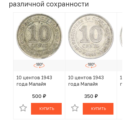
различной сохранности
10 центов 1943
10 центов 1943
10 ц
года Малайя
года Малайя
года
500
350
руб.
руб.
В КОРЗИНЕ
В КОРЗИНЕ
КУПИТЬ
КУПИТЬ