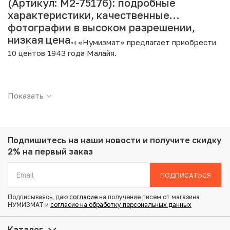
(Артикул: M2-75176): подробные
характеристики, качественные
фотографии в высоком разрешении,
низкая цена.
Интернет магазин «Нумизмат» предлагает приобрести
10 центов 1943 года Малайя.
Подробные характеристики товара:
Показать
Страна: Малайя
Номинал: 10 центов
Год: 1943
Металл: Серебро
Проба: 500
Подпишитесь на наши новости
и получите скидку
Вес: 2.7 г
2% на первый заказ
Диаметр: 18 мм
Тираж: 5.000.000
ПОДПИСАТЬСЯ
Состояние: XF
Подписываясь, даю
согласие
на получение писем от магазина
НУМИЗМАТ и
согласие на обработку персональных данных
Купить 10 центов 1943 года Малайя по привлекательной
цене можно в нашем интернет-магазине — Вам
Каталог