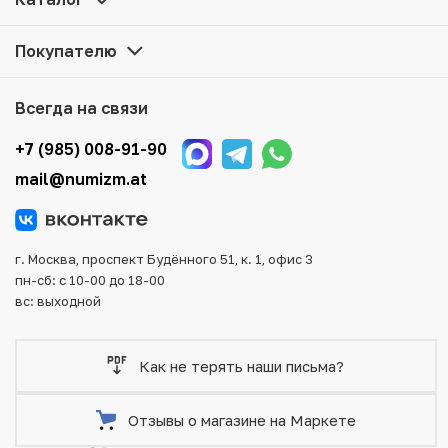
достаточно оформить заказ на сайте. Все монеты,
представленные в каталоге, находятся в наличии на
Покупателю
нашем складе.
Мы доставим Ваш заказ в любой регион России, кроме
Всегда на связи
того, возможен самовывоз товара из офиса магазина.
Для вашего удобства представлены несколько способов
+7 (985) 008-91-90
оплаты и доставки заказа. Все отправления надежно и
mail@numizm.at
тщательно упаковываются, что исключает возможность
повреждения во время доставки.
г. Москва, проспект Будённого 51, к. 1, офис 3
пн-сб: с 10-00 до 18-00
вс: выходной
Как не терять наши письма?
Отзывы о магазине на Маркете