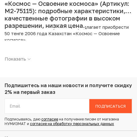
«Космос — Освоение космоса» (Артикул:
M2-75115): подробные характеристики,
качественные фотографии в высоком
разрешении, низкая цена.
Интернет магазин «Нумизмат» предлагает приобрести
50 тенге 2006 года Казахстан «Космос — Освоение
космоса».
Подробные характеристики товара:
Показать
Страна: Казахстан
Номинал: 50 тенге
Год: 2006
Металл: Медно-никелевый сплав
Подпишитесь на наши новости
и получите скидку
Вес: 11.17 г
2% на первый заказ
Диаметр: 31 мм
Тираж: 50.000
ПОДПИСАТЬСЯ
Состояние: UNC
Тематика: Космос
Подписываясь, даю
согласие
на получение писем от магазина
НУМИЗМАТ и
согласие на обработку персональных данных
Купить 50 тенге 2006 года Казахстан «Космос —