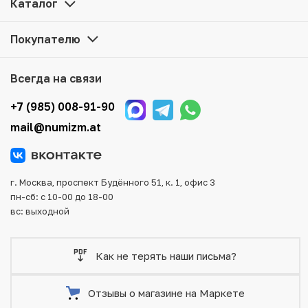
Каталог
Освоение космоса» по привлекательной цене можно в
нашем интернет-магазине — Вам достаточно оформить
Покупателю
заказ на сайте. Все монеты, представленные в каталоге,
находятся в наличии на нашем складе.
Всегда на связи
Мы доставим Ваш заказ в любой регион России, кроме
того, возможен самовывоз товара из офиса магазина.
+7 (985) 008-91-90
Для вашего удобства представлены несколько способов
mail@numizm.at
оплаты и доставки заказа. Все отправления надежно и
тщательно упаковываются, что исключает возможность
повреждения во время доставки.
г. Москва, проспект Будённого 51, к. 1, офис 3
пн-сб: с 10-00 до 18-00
вс: выходной
Как не терять наши письма?
Отзывы о магазине на Маркете