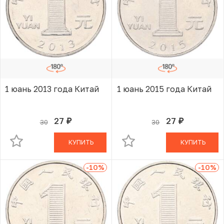
1 юань 2013 года Китай
1 юань 2015 года Китай
27
27
30
30
руб.
руб.
В КОРЗИНЕ
В КОРЗИНЕ
КУПИТЬ
КУПИТЬ
-10
%
-10
%