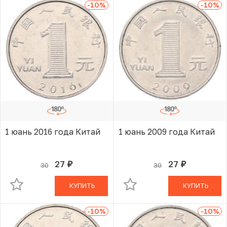
-10
%
-10
%
1 юань 2016 года Китай
1 юань 2009 года Китай
27
27
30
30
руб.
руб.
В КОРЗИНЕ
В КОРЗИНЕ
КУПИТЬ
КУПИТЬ
-10
%
-10
%