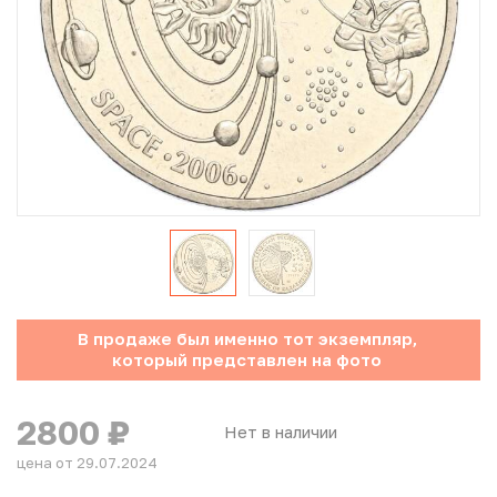
Юбилейные монеты Банка России (с 1999 года)
Памятные и инвестиционные монеты СССР и России
Иностранные монеты
Неофициальные выпуски монет (Unusual)
Античные и средневековые монеты
Наборы монет
В продаже был именно тот экземпляр,
Инвестиционные монеты
который представлен на фото
2800
₽
Нет в наличии
цена от 29.07.2024