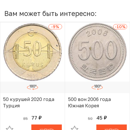
Вам может быть интересно:
-9
%
-10
%
50 курушей 2020 года
500 вон 2006 года
Турция
Южная Корея
77
45
85
50
руб.
руб.
В КОРЗИНЕ
В КОРЗИНЕ