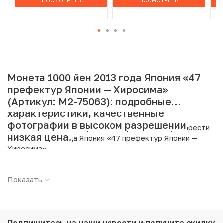
ПОСМОТРЕТЬ
ПОСМОТРЕТЬ
Монета 1000 йен 2013 года Япония «47
префектур Японии — Хиросима»
(Артикул: M2-75063): подробные
характеристики, качественные
фотографии в высоком разрешении,
Интернет магазин «Нумизмат» предлагает приобрести
низкая цена.
1000 йен 2013 года Япония «47 префектур Японии —
Хиросима».
Подробные характеристики товара:
Показать
Страна: Япония
Номинал: 1000 йен
Год: 2013
Металл: Серебро
Подпишитесь на наши новости
и получите скидку