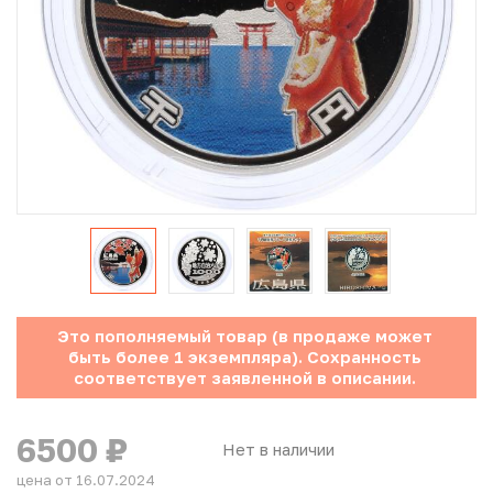
Юбилейные монеты Банка России (с 1999 года)
Памятные и инвестиционные монеты СССР и России
Иностранные монеты
Неофициальные выпуски монет (Unusual)
Античные и средневековые монеты
Наборы монет
Это пополняемый товар (в продаже может
Инвестиционные монеты
быть более 1 экземпляра). Сохранность
соответствует заявленной в описании.
6500
₽
Нет в наличии
цена от 16.07.2024