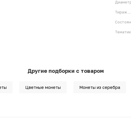
Диамет
Тираж
Состоя
Тематик
Другие подборки с товаром
еты
Цветные монеты
Монеты из серебра