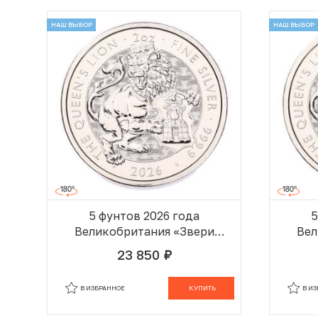
НАШ ВЫБОР
НАШ ВЫБОР
5 фунтов 2026 года
5
Великобритания «Звери
Вел
Эпохи Тюдоров —
23 850
руб.
Королевский Лев»
В КОРЗИНЕ
В ИЗБРАННОЕ
КУПИТЬ
В И