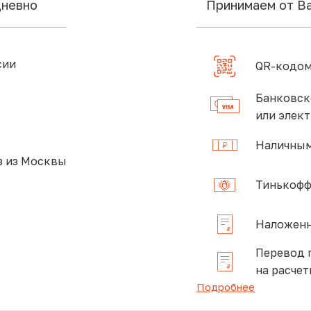
дневно
Принимаем от В
сии
QR-кодом
Банковск
или элек
Наличным
 из Москвы
Тинькофф
Наложенн
Перевод 
на расчет
Подробнее