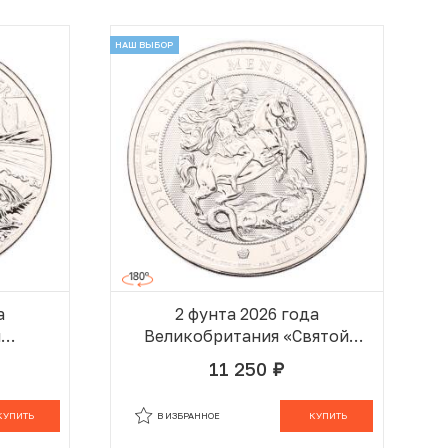
НАШ ВЫБОР
а
2 фунта 2026 года
я
Великобритания «Святой
тва —
Георгий и Дракон»
11 250
руб.
ище»
 КОРЗИНЕ
В КОРЗИНЕ
КУПИТЬ
В ИЗБРАННОЕ
КУПИТЬ