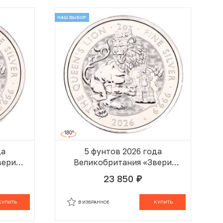
НАШ ВЫБОР
да
5 фунтов 2026 года
вери
Великобритания «Звери
—
Эпохи Тюдоров —
23 850
руб.
»
Королевский Лев»
 КОРЗИНЕ
В КОРЗИНЕ
КУПИТЬ
В ИЗБРАННОЕ
КУПИТЬ