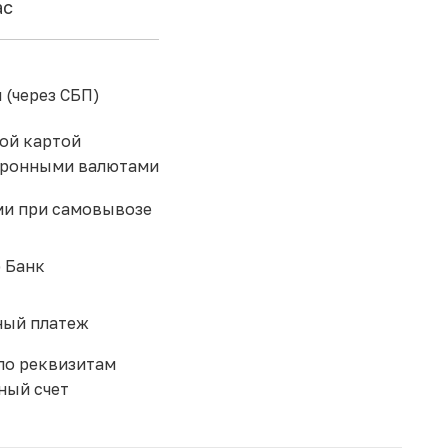
ас
 (через СБП)
ой картой
тронными валютами
и при самовывозе
 Банк
ый платеж
по реквизитам
ный счет