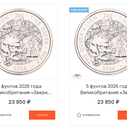
НАШ ВЫБОР
 фунтов 2026 года
5 фунтов 2026 го
икобритания «Звери
Великобритания «З
Эпохи Тюдоров —
Эпохи Тюдоров 
23 850
23 850
руб.
руб.
Королевский Лев»
Королевский Лев
В КОРЗИНЕ
В
ЗБРАННОЕ
КУПИТЬ
В ИЗБРАННОЕ