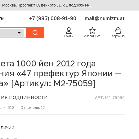
Москва, Проспект Будённого 51, к 1
подробнее...
+7 (985) 008-91-90
mail@numizm.at
ты
Войти
Избранное
Корзина
ета 1000 йен 2012 года
ния «47 префектур Японии —
а» [Артикул: M2-75059]
ТИЯ ПОДЛИННОСТИ
АРТ. M2-75059
ели:
618
Отложили:
12
АЛИЧИИ