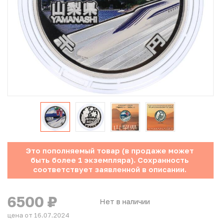
Юбилейные монеты Банка России (с 1999 года)
Памятные и инвестиционные монеты СССР и России
Иностранные монеты
Неофициальные выпуски монет (Unusual)
Античные и средневековые монеты
Наборы монет
Это пополняемый товар (в продаже может
Инвестиционные монеты
быть более 1 экземпляра). Сохранность
соответствует заявленной в описании.
6500
₽
Нет в наличии
цена от 16.07.2024