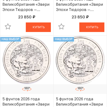
Великобритания «Звери
Великобритания «Звери
Эпохи Тюдоров —
Эпохи Тюдоров —
Королевский Лев»
Королевский Лев»
23 850
23 850
руб.
руб.
В КОРЗИНЕ
В КОРЗИНЕ
КУПИТЬ
КУПИТЬ
НАШ ВЫБОР
НАШ ВЫБОР
5 фунтов 2026 года
5 фунтов 2026 года
Великобритания «Звери
Великобритания «Звери