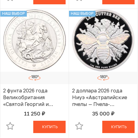
НАШ ВЫБОР
НАШ ВЫБОР
2 фунта 2026 года
2 доллара 2026 года
Великобритания
Ниуэ «Австралийские
«Святой Георгий и
пчелы — Пчела-
Дракон»
листорез»
11 250
35 000
руб.
руб.
В КОРЗИНЕ
В КОРЗИНЕ
КУПИТЬ
КУПИТЬ