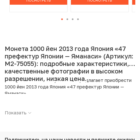
ПОСМОТРЕТЬ
ПОСМОТРЕТЬ
Монета 1000 йен 2013 года Япония «47
префектур Японии — Яманаси» (Артикул:
M2-75055): подробные характеристики,
качественные фотографии в высоком
разрешении, низкая цена.
Интернет магазин «Нумизмат» предлагает приобрести
1000 йен 2013 года Япония «47 префектур Японии —
Яманаси».
Подробные характеристики товара:
Показать
Страна: Япония
Номинал: 1000 йен
Год: 2013
Металл: Серебро
Подпишитесь на наши новости
и получите скидку