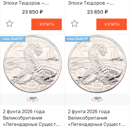
Эпохи Тюдоров —
Эпохи Тюдоров —
Королевский Лев»
Королевский Лев»
23 850
23 850
руб.
руб.
В КОРЗИНЕ
В КОРЗИНЕ
КУПИТЬ
КУПИТЬ
НАШ ВЫБОР
НАШ ВЫБОР
2 фунта 2026 года
2 фунта 2026 года
Великобритания
Великобритания
«Легендарные Существа
«Легендарные Существа