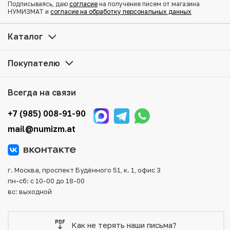
Подписываясь, даю
согласие
на получение писем от магазина
Отметка монетного двора (точка) под цветком на
НУМИЗМАТ и
согласие на обработку персональных данных
реверсе. Монетный двор «Бомбей»
Каталог
Купить 1 рупия 1920 года Британская Индия по
привлекательной цене можно в нашем интернет-
Покупателю
магазине — Вам достаточно оформить заказ на сайте.
Все монеты, представленные в каталоге, находятся в
наличии на нашем складе.
Всегда на связи
Мы доставим Ваш заказ в любой регион России, кроме
+7 (985) 008-91-90
того, возможен самовывоз товара из офиса магазина.
mail@numizm.at
Для вашего удобства представлены несколько способов
оплаты и доставки заказа. Все отправления надежно и
тщательно упаковываются, что исключает возможность
повреждения во время доставки.
г. Москва, проспект Будённого 51, к. 1, офис 3
пн-сб: с 10-00 до 18-00
вс: выходной
Как не терять наши письма?