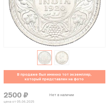
Юбилейные монеты Банка России (с 1999 года)
Памятные и инвестиционные монеты СССР и России
Иностранные монеты
Неофициальные выпуски монет (Unusual)
Античные и средневековые монеты
Наборы монет
В продаже был именно тот экземпляр,
Инвестиционные монеты
который представлен на фото
2500
₽
Нет в наличии
цена от 05.06.2025