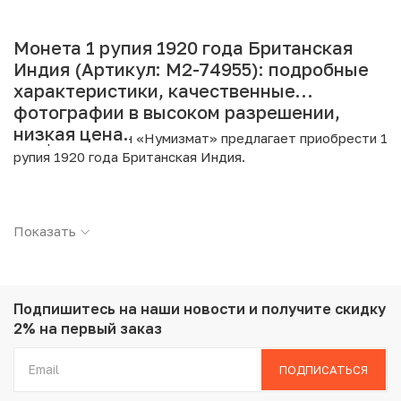
Монета 1 рупия 1920 года Британская
Индия (Артикул: M2-74955): подробные
характеристики, качественные
фотографии в высоком разрешении,
низкая цена.
Интернет магазин «Нумизмат» предлагает приобрести 1
рупия 1920 года Британская Индия.
Подробные характеристики товара:
Показать
Страна: Индия (Британская)
Номинал: 1 рупия
Год: 1920
Металл: Серебро
Проба: 917
Подпишитесь на наши новости
и получите скидку
Вес: 11.66 г
2% на первый заказ
Диаметр: 30.5 мм
Тираж: 55.937.000
ПОДПИСАТЬСЯ
Состояние: AU