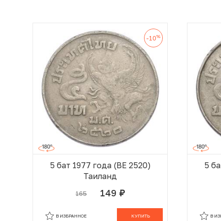
%
-10
5 бат 1977 года (BE 2520)
5 ба
Таиланд
149
165
руб.
В КОРЗИНЕ
В ИЗБРАННОЕ
КУПИТЬ
В И