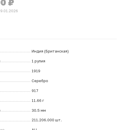
00
₽
29.01.2026
Индия (Британская)
л
1 рупия
1919
Серебро
917
11.66 г
р
30.5 мм
211.206.000 шт.
ние
AU