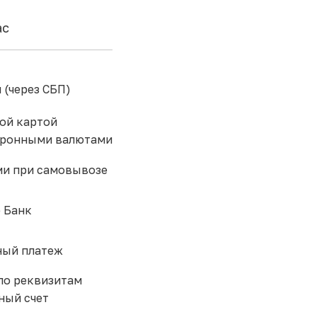
ас
 (через СБП)
ой картой
тронными валютами
и при самовывозе
 Банк
ый платеж
по реквизитам
ный счет