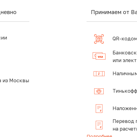
дневно
Принимаем от В
сии
QR-кодом
Банковск
или элек
Наличным
 из Москвы
Тинькофф
Наложенн
Перевод 
на расчет
Подробнее