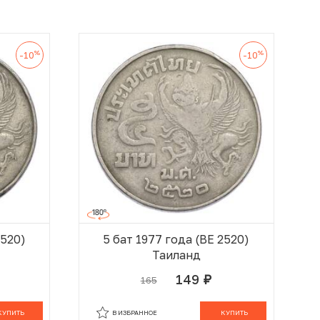
%
%
-10
-10
2520)
5 бат 1977 года (BE 2520)
Таиланд
149
165
руб.
 КОРЗИНЕ
В КОРЗИНЕ
КУПИТЬ
В ИЗБРАННОЕ
КУПИТЬ