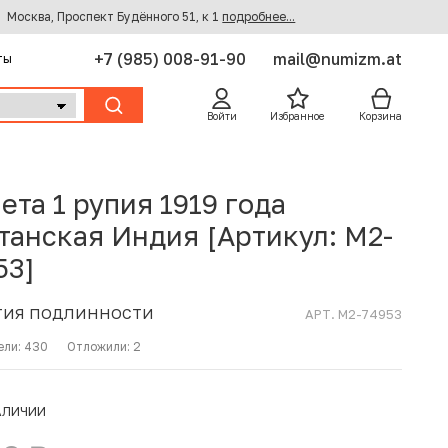
Москва, Проспект Будённого 51, к 1
подробнее...
+7 (985) 008-91-90
mail@numizm.at
ты
Войти
Избранное
Корзина
ета 1 рупия 1919 года
танская Индия [Артикул: M2-
53]
ТИЯ ПОДЛИННОСТИ
АРТ. M2-74953
ели:
430
Отложили:
2
АЛИЧИИ