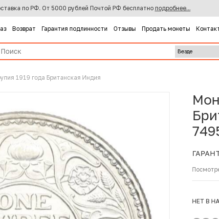
ставка по РФ. От 5000 рублей Почтой РФ бесплатно
подробнее...
каз
Возврат
Гарантия подлинности
Отзывы
Продать монеты
Контак
рупия 1919 года Британская Индия
Мон
Бри
749
ГАРАН
Посмотр
НЕТ В Н