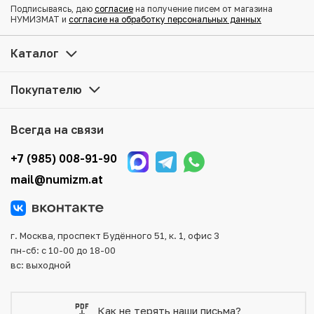
Подписываясь, даю
согласие
на получение писем от магазина
Эпоха Ансэй
НУМИЗМАТ и
согласие на обработку персональных данных
Купить 1 шу 1854-1868 года Япония по привлекательной
Каталог
цене можно в нашем интернет-магазине — Вам
достаточно оформить заказ на сайте. Все монеты,
Покупателю
представленные в каталоге, находятся в наличии на
нашем складе.
Всегда на связи
Мы доставим Ваш заказ в любой регион России, кроме
того, возможен самовывоз товара из офиса магазина.
+7 (985) 008-91-90
Для вашего удобства представлены несколько способов
mail@numizm.at
оплаты и доставки заказа. Все отправления надежно и
тщательно упаковываются, что исключает возможность
повреждения во время доставки.
г. Москва, проспект Будённого 51, к. 1, офис 3
пн-сб: с 10-00 до 18-00
вс: выходной
Как не терять наши письма?