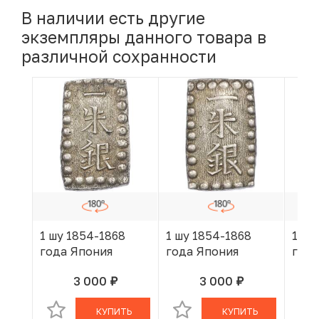
В наличии есть другие
экземпляры данного товара в
различной сохранности
1 шу 1854-1868
1 шу 1854-1868
1 шу
года Япония
года Япония
года
3 000
3 000
руб.
руб.
В КОРЗИНЕ
В КОРЗИНЕ
КУПИТЬ
КУПИТЬ