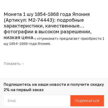
Монета 1 шу 1854-1868 года Япония
(Артикул: M2-74443): подробные
характеристики, качественные
фотографии в высоком разрешении,
низкая цена.
Интернет магазин «Нумизмат» предлагает приобрести 1
шу 1854-1868 года Япония.
Подробные характеристики товара:
Показать
Страна: Япония
Номинал: 1 шу
Период: 1854-1868
Металл: Серебро
Проба: 880
Подпишитесь на наши новости
и получите скидку
Вес: 1.89 г
2% на первый заказ
Диаметр: 15.51 мм
Тираж: 159.244.800
ПОДПИСАТЬСЯ
Состояние: XF